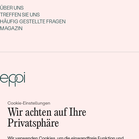
ÜBER UNS
TREFFEN SIE UNS
HÄUFIG GESTELLTE FRAGEN
MAGAZIN
Gemeinsam erschaffen wir
Cookie-Einstellungen
Wir achten auf Ihre
Geschichten von Schönheit und
Privatsphäre
Liebe
Wir verwenden Cookies, um die einwandfreie Funktion und