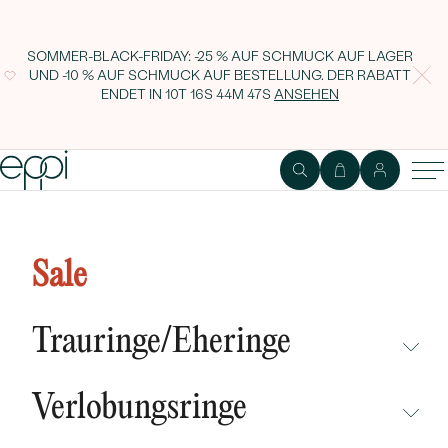
SOMMER-BLACK-FRIDAY: -25 % AUF SCHMUCK AUF LAGER
UND -10 % AUF SCHMUCK AUF BESTELLUNG. DER RABATT
ENDET IN
10T 16S 44M 46S
ANSEHEN
Rechteckiger Anhänger aus Silber
mit einem Diamanten und Gravur
Sale
Mays
Trauringe/Eheringe
NICHT ÜBERSEHEN
Verlobungsringe
NEUHEITEN
NICHT ÜBERSEHEN