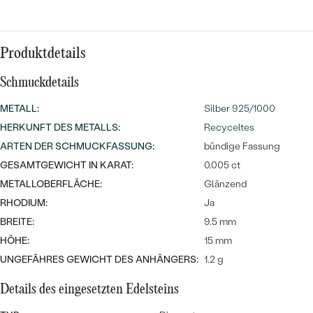
Meistverkaufte
NACH DER FARBE
Meistverkaufte
Ohrrinnge
NACH DER FORM
Produktdetails
Ringe
MASSGEFERTIGTER
Personalisierte
Schmuckdetails
ANSEHEN
DIAMANTEN
METALL
:
Silber 925/1000
Halsketten
HERKUNFT DES METALLS
:
Recyceltes
ANSEHEN
ARTEN DER SCHMUCKFASSUNG
:
bündige Fassung
GESAMTGEWICHT IN KARAT:
0.005 ct
ANSEHEN
METALLOBERFLÄCHE:
Glänzend
Wave Kollektion
RHODIUM:
Ja
BREITE:
9.5 mm
HÖHE:
15 mm
UNGEFÄHRES GEWICHT DES ANHÄNGERS:
1.2 g
ANSEHEN
Details des eingesetzten Edelsteins