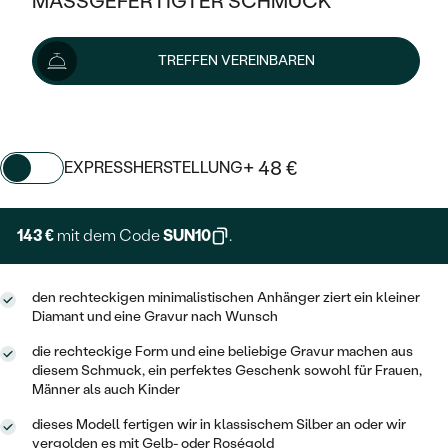
MASSGEFERTIGTER SCHMUCK
SILBER
MIT MEHREREN DIAMANTEN
NACH STYL
GOLD
AUSVERKAUF
159 €
AUSVERKAUF
TREFFEN VEREINBAREN
PLATIN
KLASSISCH
HALO
SILBER
WENN SCHMUCK HILFT
Wir liefern den Schmuck innerhalb von 7 - 10 Werktagen.
NACH MATERIAL
Lieferoptionen
MINIMALISTISCHE
DREI STEINE
PLATIN
NACH STYL
GOLD
NACH TYP
MEMOIRE
+ 48 €
EXPRESSHERSTELLUNG
OHRSTECKER
VINTAGE
OHRRINGE
SILBER
NACH STYL
V-FORM
CREOLEN
IM SET
143 €
mit dem Code
SUN10
.
SOLITÄR
RINGE
PLATIN
VINTAGE
MINIMALISTISCHE
AUSSERGEWÖHNLICH
ZUR GEBURT EINES KINDES
ANHÄNGER / KETTEN
den rechteckigen minimalistischen Anhänger ziert ein kleiner
AUSSERGEWÖHNLICHE
NACH STYL
OHRHÄNGER
Diamant und eine Gravur nach Wunsch
PERSONALISIERT
ARMBÄNDER
GESTALTE EINEN RING
MEMOIRE
die rechteckige Form und eine beliebige Gravur machen aus
GEHÄMMERTE
SOLITÄR
diesem Schmuck, ein perfektes Geschenk sowohl für Frauen,
WÄHLE EINEN RING
MIT STERNZEICHEN
SCHMUCKSET
Männer als auch Kinder
MINIMALISTISCHE
VON HAND GRAVIERTE
HERZ
DIAMANTEN ZUM EINFASSEN
dieses Modell fertigen wir in klassischem Silber an oder wir
MINIMALISTISCH
HERRENSCHMUCK
vergolden es mit Gelb- oder Roségold