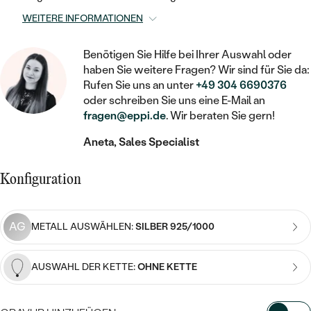
STATEMENT
MIT FÜLLUNG
KINDER
LAB GROWN DIAMANTEN ZUM
WEITERE INFORMATIONEN
MEDAILLON
SCHMUCK FÜR KINDER
SIEGELRINGE
EINFASSEN
IM SET
PIERCINGS
KETTEN
BROSCHEN
Benötigen Sie Hilfe bei Ihrer Auswahl oder
PERSONALISIERT
FARBIGE DIAMANTEN ZUM EINFASSEN
haben Sie weitere Fragen? Wir sind für Sie da:
NACH PREIS
Rufen Sie uns an unter
+49 304 6690376
HERZKETTEN
SCHMUCKZUBEHÖR
NACH STEIN
oder schreiben Sie uns eine E-Mail an
GÜNSTIG
NACH EDELSTEIN
NACH EDELSTEIN
MIT DIAMANT
fragen@eppi.de
. Wir beraten Sie gern!
MIT TIEREN
NACH MATERIAL
MIT DIAMANT
Aneta, Sales Specialist
MIT DIAMANT
LUXURIÖSE
MIT EDELSTEIN
GOLD
NACH EDELSTEIN
MIT EDELSTEIN
MIT LAB GROWN DIAMANT
Konfiguration
PERLENOHRRINGE
MIT DIAMANT
SILBER
PERLENRINGE
MIT MOISSANIT
AG
METALL AUSWÄHLEN:
SILBER 925/1000
MIT EDELSTEIN
PLATIN
NACH PREIS
MIT FARBIGEN DIAMANTEN
NACH PREIS
PREISWERTE
PERLENKETTEN
AUSWAHL DER KETTE:
OHNE KETTE
NACH STEIN
MIT SCHWARZEN DIAMANTEN
PREISWERTE
LUXURIÖSE
DIAMANTSCHMUCK
NACH PREIS