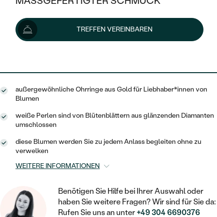
MASSGEFERTIGTER SCHMUCK
539 €
SILBER
MIT MEHREREN DIAMANTEN
NACH STYL
GOLD
AUSVERKAUF
AUSVERKAUF
Lieferoptionen
TREFFEN VEREINBAREN
PLATIN
KLASSISCH
HALO
SILBER
WENN SCHMUCK HILFT
NACH MATERIAL
MINIMALISTISCHE
485 €
mit dem Code
SUN10
.
DREI STEINE
PLATIN
NACH STYL
GOLD
NACH TYP
MEMOIRE
OHRSTECKER
VINTAGE
außergewöhnliche Ohrringe aus Gold für Liebhaber*innen von
OHRRINGE
SILBER
NACH STYL
Blumen
V-FORM
CREOLEN
IM SET
SOLITÄR
RINGE
weiße Perlen sind von Blütenblättern aus glänzenden Diamanten
PLATIN
umschlossen
VINTAGE
MINIMALISTISCHE
AUSSERGEWÖHNLICH
ZUR GEBURT EINES KINDES
ANHÄNGER / KETTEN
diese Blumen werden Sie zu jedem Anlass begleiten ohne zu
AUSSERGEWÖHNLICHE
NACH STYL
verwelken
OHRHÄNGER
PERSONALISIERT
ARMBÄNDER
GESTALTE EINEN RING
WEITERE INFORMATIONEN
MEMOIRE
GEHÄMMERTE
SOLITÄR
WÄHLE EINEN RING
MIT STERNZEICHEN
SCHMUCKSET
Benötigen Sie Hilfe bei Ihrer Auswahl oder
MINIMALISTISCHE
VON HAND GRAVIERTE
HERZ
haben Sie weitere Fragen? Wir sind für Sie da:
DIAMANTEN ZUM EINFASSEN
MINIMALISTISCH
HERRENSCHMUCK
Rufen Sie uns an unter
+49 304 6690376