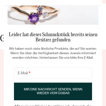
Leider hat dieses Schmuckstück bereits seinen
Gute Gründe für Eppi
Besitzer gefunden
Bestseller
Wir haben noch viele ähnliche Produkte, die auf Sie warten.
Wenn Sie über die Verfügbarkeit dieses Juwels informiert
werden möchten, hinterlassen Sie uns bitte Ihre E-Mail.
ANSEHEN
E-Mail
*
Ein Eppi-sches Erlebnis
MIR EINE NACHRICHT SENDEN, WENN
WIEDER VERFÜGBAR
Wenn Sie online oder persönlich einkaufen, können Sie
sich darauf verlassen, dass unser Team dafür sorgt,
dass schon die Auswahl eines Schmuckstücks zu