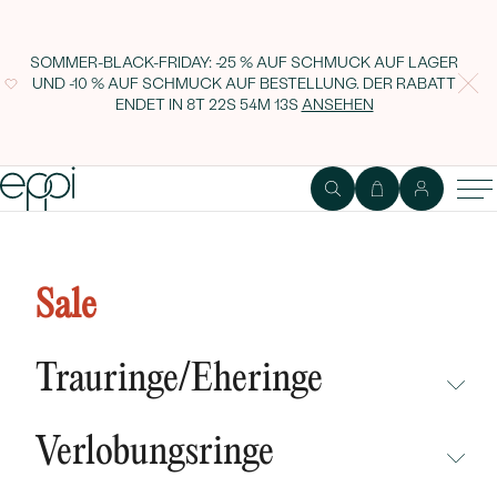
SOMMER-BLACK-FRIDAY: -25 % AUF SCHMUCK AUF LAGER
UND -10 % AUF SCHMUCK AUF BESTELLUNG. DER RABATT
ENDET IN
8T 22S 54M 12S
ANSEHEN
Perlenohrringe in Blumenform
mit Diamanten Florin
Sale
Trauringe/Eheringe
NICHT ÜBERSEHEN
Verlobungsringe
NEUHEITEN
NICHT ÜBERSEHEN