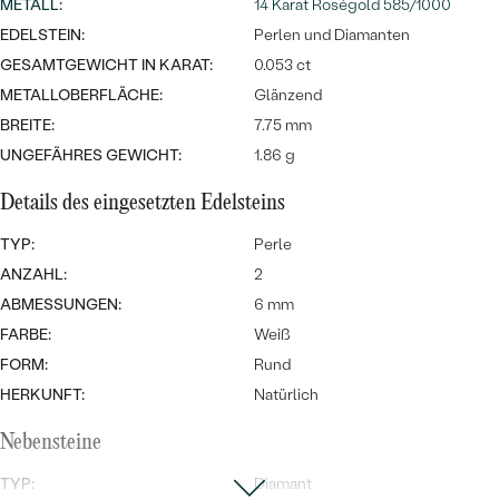
MIT SALT AND PEPPER DIAMANTEN
METALL
LUXURIÖSE
:
14 Karat Roségold 585/1000
EDELSTEIN:
Perlen und Diamanten
PREISWERTE
EDELSTEINSCHMUCK
Meistverkaufte
MIT EDELSTEIN
GESAMTGEWICHT IN KARAT:
0.053 ct
LUXURIÖSE
SCHMUCK MIT LAB GROWN
METALLOBERFLÄCHE:
Glänzend
Eheringe
DIAMANTEN
BREITE:
NACH MATERIAL
7.75 mm
UNGEFÄHRES GEWICHT:
1.86 g
GOLD
PERLENSCHMUCK
Details des eingesetzten Edelsteins
ANSCHAUEN
PLATIN
TYP:
Perle
NACH STYL
ANZAHL:
2
SILBER
PERSONALISIERT
ABMESSUNGEN:
6 mm
FARBE:
Weiß
SYMBOLISCH
FORM:
Rund
HERKUNFT:
Natürlich
MINIMALISTISCH
Nebensteine
NACH ANLASS
TYP:
Diamant