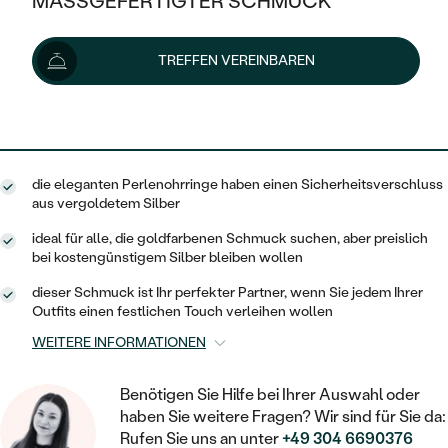
MASSGEFERTIGTER SCHMUCK
129 €
SILBER
MIT MEHREREN DIAMANTEN
NACH STYL
GOLD
AUSVERKAUF
AUSVERKAUF
Lieferoptionen
TREFFEN VEREINBAREN
PLATIN
KLASSISCH
HALO
SILBER
WENN SCHMUCK HILFT
NACH MATERIAL
MINIMALISTISCHE
116 €
mit dem Code
SUN10
.
DREI STEINE
PLATIN
NACH STYL
GOLD
NACH TYP
MEMOIRE
OHRSTECKER
VINTAGE
die eleganten Perlenohrringe haben einen Sicherheitsverschluss
OHRRINGE
SILBER
NACH STYL
aus vergoldetem Silber
V-FORM
CREOLEN
IM SET
SOLITÄR
RINGE
ideal für alle, die goldfarbenen Schmuck suchen, aber preislich
PLATIN
bei kostengünstigem Silber bleiben wollen
VINTAGE
MINIMALISTISCHE
AUSSERGEWÖHNLICH
ZUR GEBURT EINES KINDES
ANHÄNGER / KETTEN
dieser Schmuck ist Ihr perfekter Partner, wenn Sie jedem Ihrer
AUSSERGEWÖHNLICHE
NACH STYL
Outfits einen festlichen Touch verleihen wollen
OHRHÄNGER
PERSONALISIERT
ARMBÄNDER
GESTALTE EINEN RING
WEITERE INFORMATIONEN
MEMOIRE
GEHÄMMERTE
SOLITÄR
WÄHLE EINEN RING
MIT STERNZEICHEN
SCHMUCKSET
Benötigen Sie Hilfe bei Ihrer Auswahl oder
MINIMALISTISCHE
VON HAND GRAVIERTE
HERZ
haben Sie weitere Fragen? Wir sind für Sie da:
DIAMANTEN ZUM EINFASSEN
MINIMALISTISCH
HERRENSCHMUCK
Rufen Sie uns an unter
+49 304 6690376