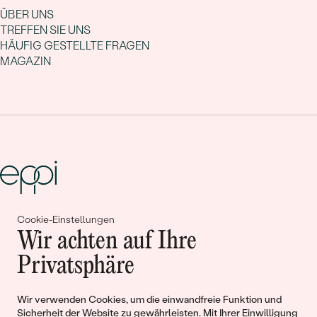
ÜBER UNS
TREFFEN SIE UNS
HÄUFIG GESTELLTE FRAGEN
MAGAZIN
Cookie-Einstellungen
Gemeinsam erschaffen wir
Wir achten auf Ihre
Geschichten von Schönheit und
Privatsphäre
Liebe
Wir verwenden Cookies, um die einwandfreie Funktion und
Sicherheit der Website zu gewährleisten. Mit Ihrer Einwilligung