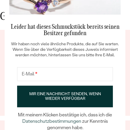
Gute Gründe für Eppi
Leider hat dieses Schmuckstück bereits seinen
Besitzer gefunden
Wir haben noch viele ähnliche Produkte, die auf Sie warten.
Wenn Sie über die Verfügbarkeit dieses Juwels informiert
Bestseller
werden möchten, hinterlassen Sie uns bitte Ihre E-Mail.
E-Mail
*
Ein Eppi-sches Erlebnis
ANSEHEN
Wenn Sie online oder persönlich einkaufen, können Sie
sich darauf verlassen, dass unser Team dafür sorgt,
MIR EINE NACHRICHT SENDEN, WENN
dass schon die Auswahl eines Schmuckstücks zu
WIEDER VERFÜGBAR
einem unvergesslichen Erlebnis wird.
Mit meinem Klicken bestätige ich, dass ich die
Datenschutzbestimmungen
zur Kenntnis
genommen habe.