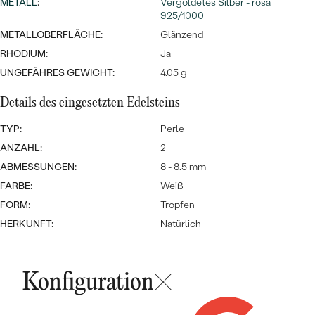
MIT SALT AND PEPPER DIAMANTEN
METALL
:
Vergoldetes Silber - rosa
LUXURIÖSE
925/1000
PREISWERTE
EDELSTEINSCHMUCK
Meistverkaufte
MIT EDELSTEIN
METALLOBERFLÄCHE:
Glänzend
RHODIUM:
Ja
LUXURIÖSE
SCHMUCK MIT LAB GROWN
Eheringe
UNGEFÄHRES GEWICHT:
4.05 g
DIAMANTEN
NACH MATERIAL
Details des eingesetzten Edelsteins
GOLD
PERLENSCHMUCK
TYP:
Perle
ANSCHAUEN
PLATIN
ANZAHL:
2
NACH STYL
ABMESSUNGEN:
8 - 8.5 mm
SILBER
FARBE:
Weiß
PERSONALISIERT
FORM:
Tropfen
SYMBOLISCH
HERKUNFT:
Natürlich
MINIMALISTISCH
Konfiguration
NACH ANLASS