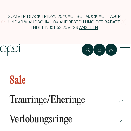
SOMMER-BLACK-FRIDAY: -25 % AUF SCHMUCK AUF LAGER
UND -10 % AUF SCHMUCK AUF BESTELLUNG. DER RABATT
ENDET IN
10T 5S 25M 12S
ANSEHEN
Perlenohrringe aus vergoldetem
Silber Keara
Sale
Trauringe/Eheringe
NICHT ÜBERSEHEN
Verlobungsringe
NEUHEITEN
NICHT ÜBERSEHEN