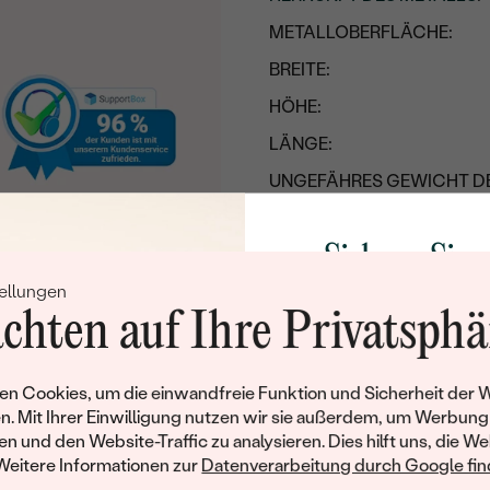
METALLOBERFLÄCHE:
BREITE:
HÖHE:
LÄNGE:
UNGEFÄHRES GEWICHT D
GESAMTES UNGEFÄHRES 
Sichern Sie 
ellungen
Rabatt auf Ih
chten auf Ihre Privatsphä
Schmucks
Werden Sie Teil unse
n Cookies, um die einwandfreie Funktion und Sicherheit der 
und entdecken Sie die W
n. Mit Ihrer Einwilligung nutzen wir sie außerdem, um Werbung
gefertigten Schmucks
en und den Website-Traffic zu analysieren. Dies hilft uns, die We
Willkommensgeschen
Weitere Informationen zur
Datenverarbeitung durch Google find
Ihnen umgehend einen 