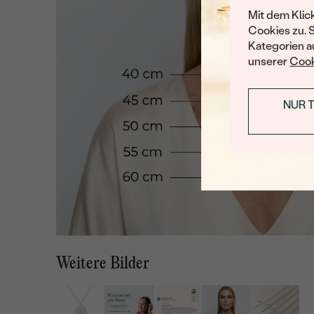
Mit dem Klic
Cookies zu. 
Kategorien au
unserer
Cook
NUR 
Weitere Bilder