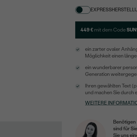
EXPRESSHERSTELL
449 €
mit dem Code
SUN
ein zarter ovaler Anhän
Möglichkeit einen länger
ein wunderbarer person
Generation weitergeg
Ihren gewählten Text (pr
und machen Sie durch e
WEITERE INFORMATI
Benötigen 
sind für Si
Sie uns ein