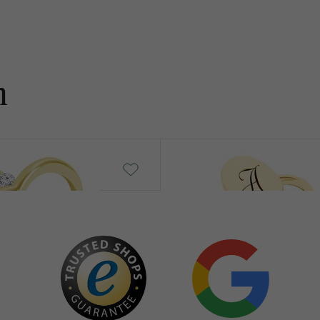
n
Riley
von € 739