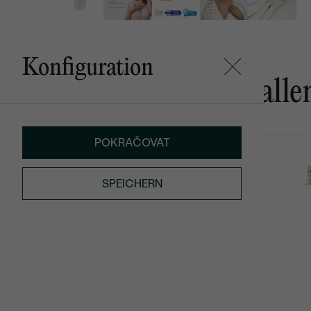
Konfiguration
Das könnte Ihnen gefalle
POKRAČOVAT
Wontisa
Doreen
AUF LAGER
von € 719
von € 499
SPEICHERN