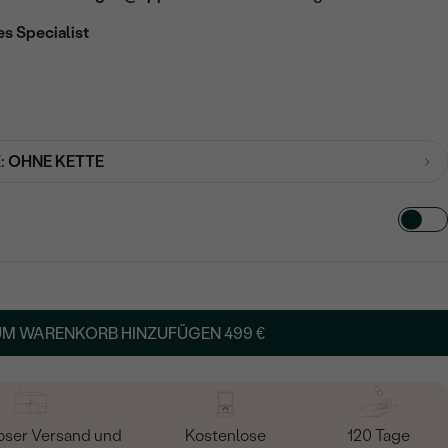
es Specialist
:
OHNE KETTE
TART AUS
in
UM WARENKORB HINZUFÜGEN
499 €
oser Versand und
Kostenlose
120 Tage