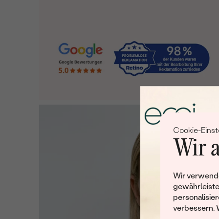
Cookie-Einst
Wir a
Wir verwende
gewährleiste
personalisier
verbessern. 