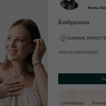
Aneta, Sal
Konfiguration
AUSWAHL DER KETTE
GRAVUR HINZUFÜGEN
WÄHLEN SIE SCHRIF
Geben Sie Initialen/Text e
Z
50
/ 50 ZEICHEN
Lebenslanger
Kostenl