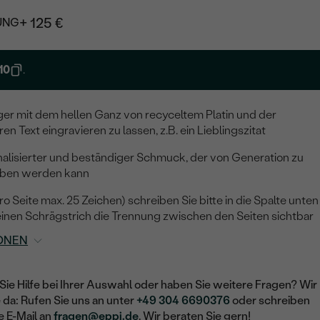
+ 125 €
UNG
10
.
ger mit dem hellen Ganz von recyceltem Platin und der
en Text eingravieren zu lassen, z.B. ein Lieblingszitat
alisierter und beständiger Schmuck, der von Generation zu
eben werden kann
o Seite max. 25 Zeichen) schreiben Sie bitte in die Spalte unten
inen Schrägstrich die Trennung zwischen den Seiten sichtbar
ONEN
Sie Hilfe bei Ihrer Auswahl oder haben Sie weitere Fragen? Wir
e da: Rufen Sie uns an unter
+49 304 6690376
oder schreiben
e E-Mail an
fragen@eppi.de
. Wir beraten Sie gern!