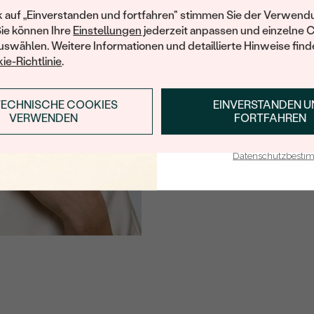
Ihren ersten Ein
k auf „Einverstanden und fortfahren" stimmen Sie der Verwendu
Sie können Ihre
Einstellungen
jederzeit anpassen und einzelne 
swählen. Weitere Informationen und detaillierte Hinweise finde
ie-Richtlinie
.
TECHNISCHE COOKIES
EINVERSTANDEN 
ANMELDEN & RABAT
VERWENDEN
FORTFAHREN
E-Mail-Adresse je bei uns i
Datenschutzbest