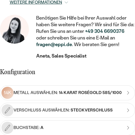
STATEMENT
MIT FÜLLUNG
WEITERE INFORMATIONEN
KINDER
LAB GROWN DIAMANTEN ZUM
MEDAILLON
SCHMUCK FÜR KINDER
SIEGELRINGE
EINFASSEN
IM SET
PIERCINGS
Benötigen Sie Hilfe bei Ihrer Auswahl oder
KETTEN
BROSCHEN
haben Sie weitere Fragen? Wir sind für Sie da:
PERSONALISIERT
FARBIGE DIAMANTEN ZUM EINFASSEN
Rufen Sie uns an unter
+49 304 6690376
NACH PREIS
HERZKETTEN
oder schreiben Sie uns eine E-Mail an
SCHMUCKZUBEHÖR
NACH STEIN
fragen@eppi.de
. Wir beraten Sie gern!
GÜNSTIG
NACH EDELSTEIN
NACH EDELSTEIN
MIT DIAMANT
MIT TIEREN
Aneta, Sales Specialist
NACH MATERIAL
MIT DIAMANT
MIT DIAMANT
LUXURIÖSE
MIT EDELSTEIN
GOLD
Konfiguration
NACH EDELSTEIN
MIT EDELSTEIN
MIT LAB GROWN DIAMANT
PERLENOHRRINGE
MIT DIAMANT
SILBER
PERLENRINGE
MIT MOISSANIT
14K
METALL AUSWÄHLEN:
14 KARAT ROSÉGOLD 585/1000
MIT EDELSTEIN
PLATIN
NACH PREIS
MIT FARBIGEN DIAMANTEN
NACH PREIS
VERSCHLUSS AUSWÄHLEN:
STECKVERSCHLUSS
PREISWERTE
PERLENKETTEN
NACH STEIN
MIT SCHWARZEN DIAMANTEN
PREISWERTE
LUXURIÖSE
BUCHSTABE:
A
DIAMANTSCHMUCK
NACH PREIS