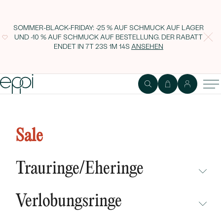
SOMMER-BLACK-FRIDAY: -25 % AUF SCHMUCK AUF LAGER
UND -10 % AUF SCHMUCK AUF BESTELLUNG. DER RABATT
ENDET IN
7T 23S 1M 13S
ANSEHEN
Ohrstecker mit Lab Grown
Diamanten in Buchstabenform
Sale
Ihrer Wahl Griff
Trauringe/Eheringe
NICHT ÜBERSEHEN
Verlobungsringe
NEUHEITEN
NICHT ÜBERSEHEN