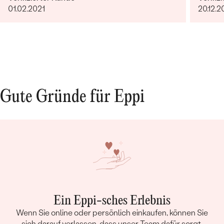
01.02.2021
20.12.2
Gute Gründe für Eppi
Ein Eppi-sches Erlebnis
Wenn Sie online oder persönlich einkaufen, können Sie
sich darauf verlassen, dass unser Team dafür sorgt,