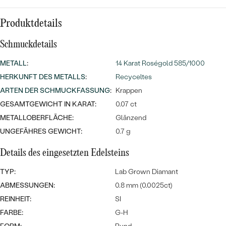
Meistverkaufte
NACH DER FARBE
Meistverkaufte
Ohrrinnge
Produktdetails
NACH DER FORM
Ringe
Schmuckdetails
MASSGEFERTIGTER
Personalisierte
METALL
:
14 Karat Roségold 585/1000
ANSEHEN
HERKUNFT DES METALLS
:
Recyceltes
DIAMANTEN
Halsketten
ARTEN DER SCHMUCKFASSUNG
:
Krappen
ANSEHEN
GESAMTGEWICHT IN KARAT:
0.07 ct
METALLOBERFLÄCHE:
Glänzend
UNGEFÄHRES GEWICHT:
0.7 g
ANSEHEN
Wave Kollektion
Details des eingesetzten Edelsteins
TYP:
Lab Grown Diamant
ABMESSUNGEN:
0.8 mm (0.0025ct)
ANSEHEN
REINHEIT:
SI
FARBE:
G-H