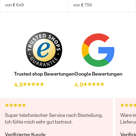
von € 649
von € 759
Trusted shop Bewertungen
Google Bewertungen
4.9
4.9
Super telefonischer Service nach Bestellung.
Ware i
Ich fühle mich sehr gut betreut.
Lieferu
Verifizierter Kunde
Verifiz