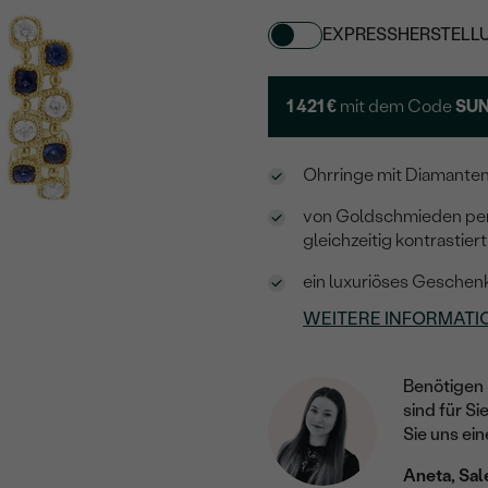
EXPRESSHERSTELL
1 421 €
mit dem Code
SUN
Ohrringe mit Diamanten
von Goldschmieden perf
gleichzeitig kontrastiert
ein luxuriöses Geschenk
WEITERE INFORMATI
Benötigen 
sind für Si
Sie uns ein
Aneta, Sal