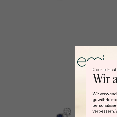
Cookie-Einst
Wir a
Wir verwende
gewährleiste
personalisier
verbessern. 