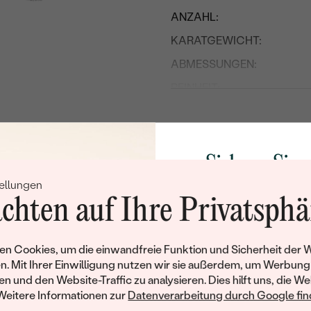
ANZAHL:
KARATGEWICHT:
ABMESSUNGEN:
REINHEIT:
FARBE:
FORM:
HERKUNFT:
Sichern Sie 
ellungen
Rabatt auf Ih
Nebensteine
chten auf Ihre Privatsphä
Schmucks
TYP:
ANZAHL:
Werden Sie Teil unse
n Cookies, um die einwandfreie Funktion und Sicherheit der 
und entdecken Sie die W
KARATGEWICHT:
n. Mit Ihrer Einwilligung nutzen wir sie außerdem, um Werbung
gefertigten Schmucks
en und den Website-Traffic zu analysieren. Dies hilft uns, die We
ABMESSUNGEN:
Willkommensgeschen
Weitere Informationen zur
Datenverarbeitung durch Google find
Ihnen umgehend einen 
FORM: