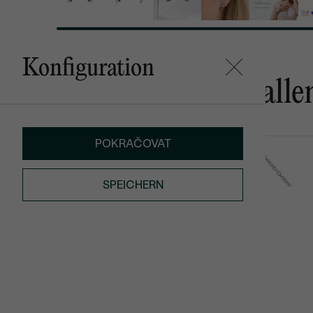
Konfiguration
Das könnte Ihnen gefalle
POKRAČOVAT
Levy
Mirren
AUF LAGER
von € 419
von € 1 019
SPEICHERN