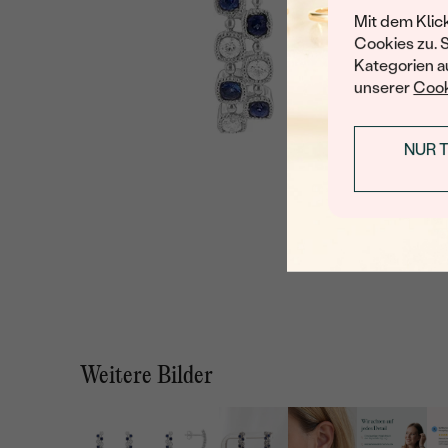
Mit dem Klic
Cookies zu. 
Kategorien au
unserer
Cook
NUR 
Weitere Bilder