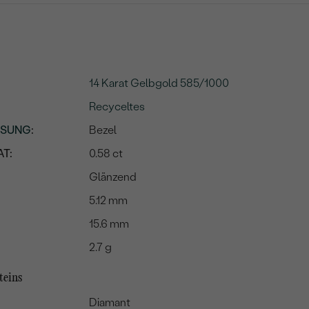
14 Karat Gelbgold 585/1000
Recyceltes
SSUNG
:
Bezel
T:
0.58 ct
Glänzend
5.12 mm
15.6 mm
2.7 g
teins
Diamant