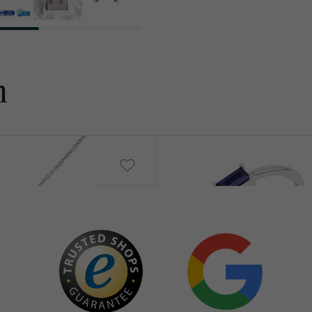
n
Koos
von € 619