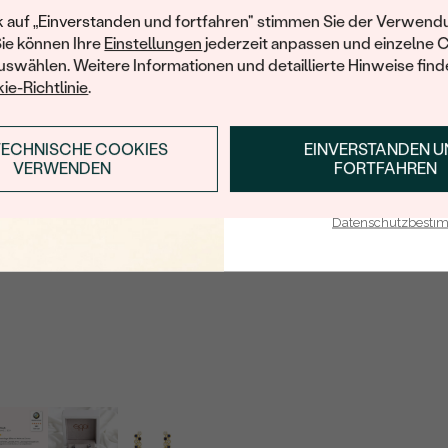
Ihren ersten Ein
k auf „Einverstanden und fortfahren" stimmen Sie der Verwendu
Sie können Ihre
Einstellungen
jederzeit anpassen und einzelne 
swählen. Weitere Informationen und detaillierte Hinweise finde
ie-Richtlinie
.
TECHNISCHE COOKIES
EINVERSTANDEN 
ANMELDEN & RABAT
VERWENDEN
FORTFAHREN
E-Mail-Adresse je bei uns i
Datenschutzbest