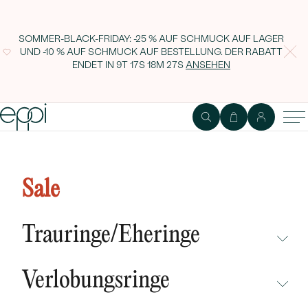
SOMMER-BLACK-FRIDAY: -25 % AUF SCHMUCK AUF LAGER
UND -10 % AUF SCHMUCK AUF BESTELLUNG. DER RABATT
ENDET IN
9T 17S 18M 26S
ANSEHEN
Ohrringe mit schwarzen Perlen
Nowell
Sale
Trauringe/Eheringe
NICHT ÜBERSEHEN
Verlobungsringe
NEUHEITEN
NICHT ÜBERSEHEN