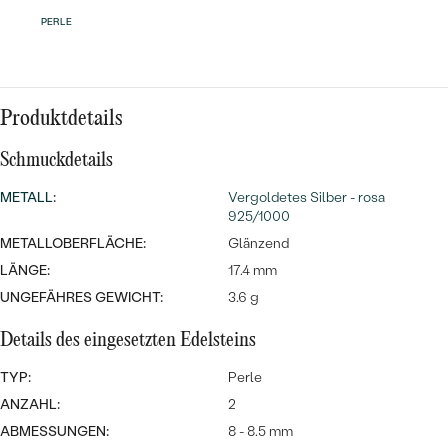
MIT SALT AND PEPPER DIAMANTEN
LUXURIÖSE
PERLE
PREISWERTE
EDELSTEINSCHMUCK
Meistverkaufte
MIT EDELSTEIN
LUXURIÖSE
SCHMUCK MIT LAB GROWN
Eheringe
DIAMANTEN
NACH MATERIAL
Produktdetails
GOLD
Schmuckdetails
PERLENSCHMUCK
METALL
:
Vergoldetes Silber - rosa
ANSCHAUEN
PLATIN
925/1000
NACH STYL
METALLOBERFLÄCHE:
Glänzend
SILBER
PERSONALISIERT
LÄNGE:
17.4 mm
UNGEFÄHRES GEWICHT:
3.6 g
SYMBOLISCH
Details des eingesetzten Edelsteins
MINIMALISTISCH
TYP:
Perle
ANZAHL:
2
NACH ANLASS
ABMESSUNGEN:
8 - 8.5 mm