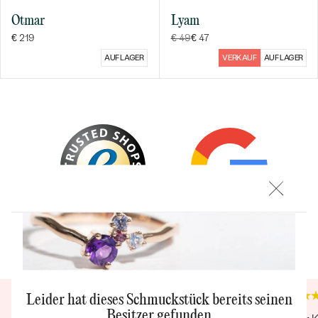
Otmar
Lyam
€ 219
€ 49
€ 47
AUF LAGER
VERKAUF
AUF LAGER
Bestseller
ANSEHEN
Trusted shop Bewertungen
Google Bewertungen
4.9
4.9
Leider hat dieses Schmuckstück bereits seinen
Besitzer gefunden