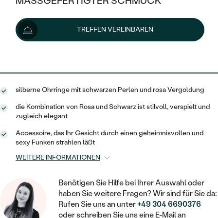
MASSGEFERTIGTER SCHMUCK
149 €
SILBER
MIT MEHREREN DIAMANTEN
NACH STYL
GOLD
AUSVERKAUF
AUSVERKAUF
Lieferoptionen
TREFFEN VEREINBAREN
PLATIN
KLASSISCH
HALO
SILBER
WENN SCHMUCK HILFT
NACH MATERIAL
MINIMALISTISCHE
134 €
mit dem Code
SUN10
.
DREI STEINE
PLATIN
NACH STYL
GOLD
NACH TYP
MEMOIRE
OHRSTECKER
VINTAGE
silberne Ohrringe mit schwarzen Perlen und rosa Vergoldung
OHRRINGE
SILBER
NACH STYL
V-FORM
CREOLEN
IM SET
die Kombination von Rosa und Schwarz ist stilvoll, verspielt und
SOLITÄR
RINGE
zugleich elegant
PLATIN
VINTAGE
MINIMALISTISCHE
AUSSERGEWÖHNLICH
Accessoire, das Ihr Gesicht durch einen geheimnisvollen und
ZUR GEBURT EINES KINDES
ANHÄNGER / KETTEN
sexy Funken strahlen läßt
AUSSERGEWÖHNLICHE
NACH STYL
OHRHÄNGER
WEITERE INFORMATIONEN
PERSONALISIERT
ARMBÄNDER
GESTALTE EINEN RING
MEMOIRE
GEHÄMMERTE
SOLITÄR
WÄHLE EINEN RING
Benötigen Sie Hilfe bei Ihrer Auswahl oder
MIT STERNZEICHEN
SCHMUCKSET
haben Sie weitere Fragen? Wir sind für Sie da:
MINIMALISTISCHE
VON HAND GRAVIERTE
HERZ
Rufen Sie uns an unter
+49 304 6690376
DIAMANTEN ZUM EINFASSEN
MINIMALISTISCH
HERRENSCHMUCK
oder schreiben Sie uns eine E-Mail an