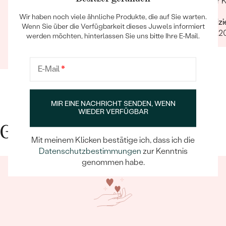
Ich kann die Ware erst bewerten, wenn ich das
Toller 
Geschenk meiner Frau an Weihnachten
Wir haben noch viele ähnliche Produkte, die auf Sie warten.
Verifiz
gegeben habe.
Wenn Sie über die Verfügbarkeit dieses Juwels informiert
29.12.2
werden möchten, hinterlassen Sie uns bitte Ihre E-Mail.
Verifizierter Kunde
24.11.2020
E-Mail
*
MIR EINE NACHRICHT SENDEN, WENN
WIEDER VERFÜGBAR
Gute Gründe für Eppi
Mit meinem Klicken bestätige ich, dass ich die
Datenschutzbestimmungen
zur Kenntnis
genommen habe.