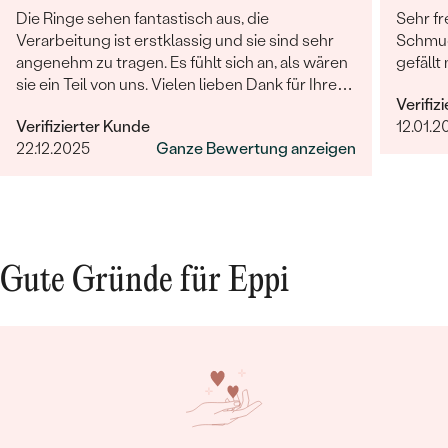
Die Ringe sehen fantastisch aus, die
Sehr fr
Verarbeitung ist erstklassig und sie sind sehr
Schmuc
angenehm zu tragen. Es fühlt sich an, als wären
gefällt 
sie ein Teil von uns. Vielen lieben Dank für Ihre
Verifiz
großartige Arbeit! Sehr gerne werden wir Eppi
Verifizierter Kunde
12.01.2
und Ihre Marke unseren Freunden und Familien
22.12.2025
Ganze Bewertung anzeigen
weiterempfehlen.
Gute Gründe für Eppi