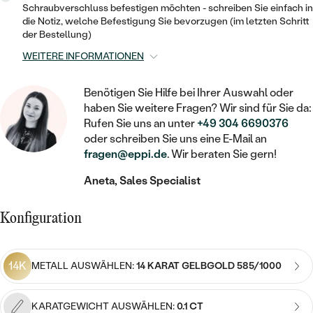
STATEMENT
MIT FÜLLUNG
KINDER
Schraubverschluss befestigen möchten - schreiben Sie einfach in
LAB GROWN DIAMANTEN ZUM
MEDAILLON
SCHMUCK FÜR KINDER
die Notiz, welche Befestigung Sie bevorzugen (im letzten Schritt
SIEGELRINGE
der Bestellung)
EINFASSEN
IM SET
PIERCINGS
KETTEN
BROSCHEN
WEITERE INFORMATIONEN
PERSONALISIERT
FARBIGE DIAMANTEN ZUM EINFASSEN
NACH PREIS
HERZKETTEN
SCHMUCKZUBEHÖR
NACH STEIN
Benötigen Sie Hilfe bei Ihrer Auswahl oder
haben Sie weitere Fragen? Wir sind für Sie da:
GÜNSTIG
NACH EDELSTEIN
NACH EDELSTEIN
MIT DIAMANT
MIT TIEREN
Rufen Sie uns an unter
+49 304 6690376
NACH MATERIAL
oder schreiben Sie uns eine E-Mail an
MIT DIAMANT
MIT DIAMANT
LUXURIÖSE
MIT EDELSTEIN
fragen@eppi.de
. Wir beraten Sie gern!
GOLD
NACH EDELSTEIN
MIT EDELSTEIN
MIT LAB GROWN DIAMANT
Aneta, Sales Specialist
PERLENOHRRINGE
MIT DIAMANT
SILBER
PERLENRINGE
MIT MOISSANIT
Konfiguration
MIT EDELSTEIN
PLATIN
NACH PREIS
MIT FARBIGEN DIAMANTEN
NACH PREIS
PREISWERTE
PERLENKETTEN
14K
METALL AUSWÄHLEN:
14 KARAT GELBGOLD 585/1000
NACH STEIN
MIT SCHWARZEN DIAMANTEN
PREISWERTE
LUXURIÖSE
DIAMANTSCHMUCK
KARATGEWICHT AUSWÄHLEN:
0.1 CT
NACH PREIS