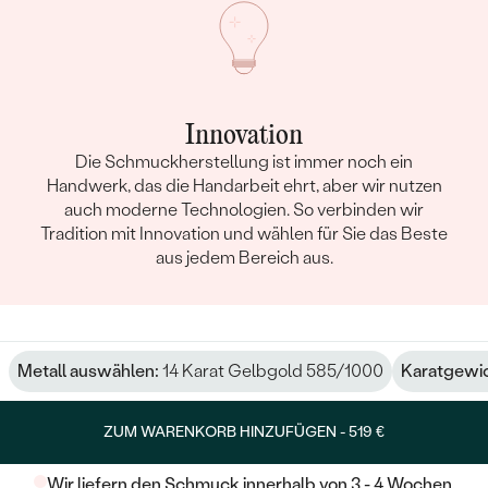
Innovation
Die Schmuckherstellung ist immer noch ein
Handwerk, das die Handarbeit ehrt, aber wir nutzen
auch moderne Technologien. So verbinden wir
Tradition mit Innovation und wählen für Sie das Beste
aus jedem Bereich aus.
Metall auswählen:
14 Karat Gelbgold 585/1000
Karatgewic
ZUM WARENKORB HINZUFÜGEN -
519 €
Wir liefern den Schmuck innerhalb von 3 - 4 Wochen.