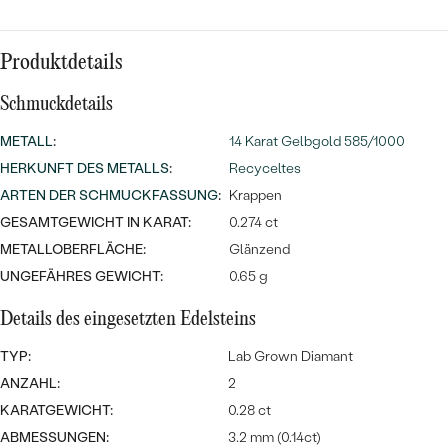
Meistverkaufte
NACH DER FARBE
Meistverkaufte
Ohrrinnge
NACH DER FORM
Produktdetails
Ringe
Schmuckdetails
MASSGEFERTIGTER
Personalisierte
METALL
:
14 Karat Gelbgold 585/1000
ANSEHEN
DIAMANTEN
Halsketten
HERKUNFT DES METALLS
:
Recyceltes
ANSEHEN
ARTEN DER SCHMUCKFASSUNG
:
Krappen
GESAMTGEWICHT IN KARAT:
0.274 ct
METALLOBERFLÄCHE:
Glänzend
ANSEHEN
Wave Kollektion
UNGEFÄHRES GEWICHT:
0.65 g
Details des eingesetzten Edelsteins
TYP:
Lab Grown Diamant
ANSEHEN
ANZAHL:
2
KARATGEWICHT:
0.28 ct
ABMESSUNGEN:
3.2 mm (0.14ct)