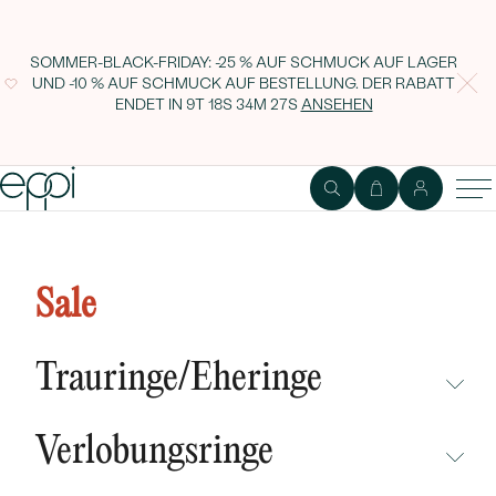
SOMMER-BLACK-FRIDAY: -25 % AUF SCHMUCK AUF LAGER
UND -10 % AUF SCHMUCK AUF BESTELLUNG. DER RABATT
ENDET IN
9T 18S 34M 27S
ANSEHEN
Ohrringe mit Lab Grown
Diamanten und Auswahl des
Sale
Karatgewichts Sandre
Trauringe/Eheringe
NICHT ÜBERSEHEN
Verlobungsringe
NEUHEITEN
NICHT ÜBERSEHEN