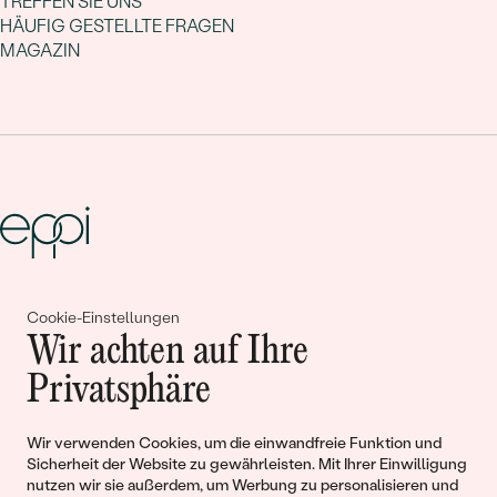
TREFFEN SIE UNS
HÄUFIG GESTELLTE FRAGEN
MAGAZIN
Gemeinsam erschaffen wir
Cookie-Einstellungen
Wir achten auf Ihre
Geschichten von Schönheit und
Privatsphäre
Liebe
Wir verwenden Cookies, um die einwandfreie Funktion und
Begleiten Sie uns!
Sicherheit der Website zu gewährleisten. Mit Ihrer Einwilligung
nutzen wir sie außerdem, um Werbung zu personalisieren und