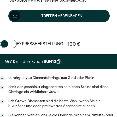
MASSGEFERTIGTER SCHMUCK
SILBER
MIT MEHREREN DIAMANTEN
NACH STYL
GOLD
AUSVERKAUF
519 €
AUSVERKAUF
TREFFEN VEREINBAREN
PLATIN
KLASSISCH
HALO
SILBER
WENN SCHMUCK HILFT
Wir liefern den Schmuck innerhalb von 3 - 4 Wochen.
NACH MATERIAL
Lieferoptionen
MINIMALISTISCHE
DREI STEINE
PLATIN
NACH STYL
GOLD
NACH TYP
MEMOIRE
+ 130 €
EXPRESSHERSTELLUNG
OHRSTECKER
VINTAGE
OHRRINGE
SILBER
NACH STYL
V-FORM
CREOLEN
IM SET
467 €
mit dem Code
SUN10
.
SOLITÄR
RINGE
PLATIN
VINTAGE
MINIMALISTISCHE
AUSSERGEWÖHNLICH
ZUR GEBURT EINES KINDES
ANHÄNGER / KETTEN
durchgestylte Diamantohrringe aus Gold oder Platin
AUSSERGEWÖHNLICHE
NACH STYL
OHRHÄNGER
PERSONALISIERT
dank der geschickt eingesetzten seitlichen Steine sind diese
ARMBÄNDER
GESTALTE EINEN RING
MEMOIRE
Ohrringe ein wirklichers Juwel
GEHÄMMERTE
SOLITÄR
WÄHLE EINEN RING
MIT STERNZEICHEN
SCHMUCKSET
Lab Grown Diamanten sind die beste Wahl, wenn Sie ein
MINIMALISTISCHE
VON HAND GRAVIERTE
luxuriöses und doch preiswertes Accessoire suchen
HERZ
DIAMANTEN ZUM EINFASSEN
MINIMALISTISCH
HERRENSCHMUCK
Sie können wählen, ob Sie die Ohrringe mit einem Puzette- oder