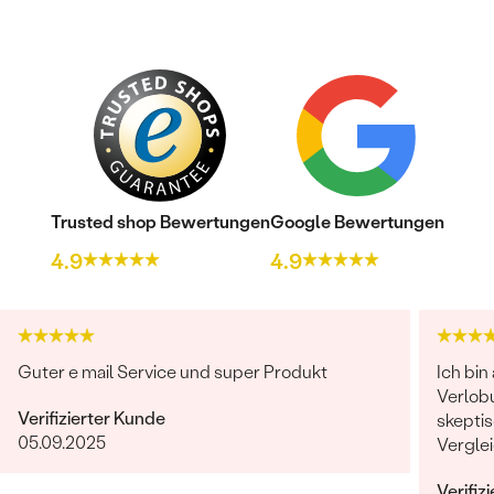
Trusted shop Bewertungen
Google Bewertungen
4.9
4.9
Guter e mail Service und super Produkt
Ich bin
Verlob
Verifizierter Kunde
skeptis
05.09.2025
Vergle
Auswahl
Verifiz
ich jed