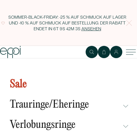
SOMMER-BLACK-FRIDAY: -25 % AUF SCHMUCK AUF LAGER
UND -10 % AUF SCHMUCK AUF BESTELLUNG. DER RABATT
ENDET IN
6T 9S 42M 2S
ANSEHEN
Ohrringe mit Diamanten in
Blumenform Teresia
Sale
Trauringe/Eheringe
NICHT ÜBERSEHEN
Verlobungsringe
NEUHEITEN
NICHT ÜBERSEHEN