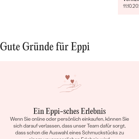
11.10.2
mit de
erlebt
schnell
beantwo
wurde e
ausges
Gute Gründe für Eppi
war ebe
es auc
über de
Enderge
aus als
auch se
Shop, 
weiter
Ein Eppi-sches Erlebnis
Wenn Sie online oder persönlich einkaufen, können Sie
sich darauf verlassen, dass unser Team dafür sorgt,
dass schon die Auswahl eines Schmuckstücks zu