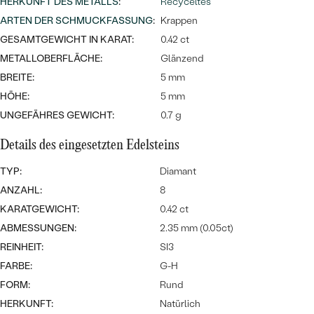
Meistverkaufte
HERKUNFT DES METALLS
:
Recyceltes
NACH DER FARBE
Meistverkaufte
ARTEN DER SCHMUCKFASSUNG
:
Krappen
Ohrrinnge
GESAMTGEWICHT IN KARAT:
0.42 ct
NACH DER FORM
Ringe
METALLOBERFLÄCHE:
Glänzend
MASSGEFERTIGTER
Personalisierte
BREITE:
5 mm
HÖHE:
5 mm
ANSEHEN
DIAMANTEN
Halsketten
UNGEFÄHRES GEWICHT:
0.7 g
ANSEHEN
Details des eingesetzten Edelsteins
TYP:
Diamant
ANSEHEN
ANZAHL:
8
Wave Kollektion
KARATGEWICHT:
0.42 ct
ABMESSUNGEN:
2.35 mm (0.05ct)
REINHEIT:
SI3
ANSEHEN
FARBE:
G-H
FORM:
Rund
HERKUNFT:
Natürlich