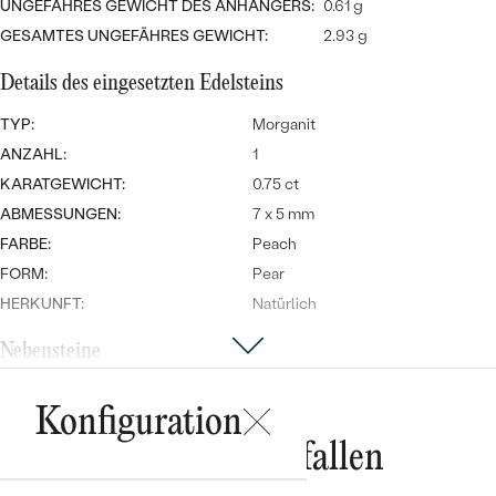
Meistverkaufte
UNGEFÄHRES GEWICHT DES ANHÄNGERS:
0.61 g
NACH DER FARBE
Meistverkaufte
GESAMTES UNGEFÄHRES GEWICHT:
2.93 g
Ohrrinnge
NACH DER FORM
Details des eingesetzten Edelsteins
Ringe
MASSGEFERTIGTER
Personalisierte
TYP:
Morganit
ANZAHL:
1
ANSEHEN
DIAMANTEN
Halsketten
KARATGEWICHT:
0.75 ct
ANSEHEN
ABMESSUNGEN:
7 x 5 mm
FARBE:
Peach
FORM:
Pear
ANSEHEN
Wave Kollektion
HERKUNFT:
Natürlich
Nebensteine
TYP:
Diamant
Konfiguration
ANSEHEN
ANZAHL:
3
Das könnte Ihnen gefallen
KARATGEWICHT:
0.03 ct
FORM:
Rund