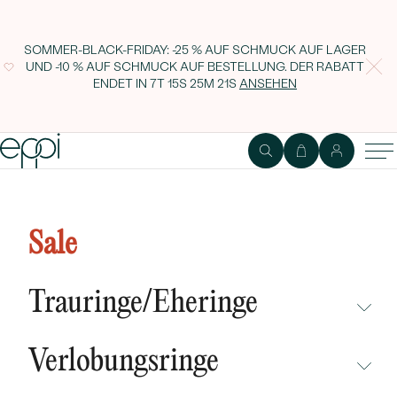
SOMMER-BLACK-FRIDAY: -25 % AUF SCHMUCK AUF LAGER
UND -10 % AUF SCHMUCK AUF BESTELLUNG. DER RABATT
ENDET IN
7T 15S 25M 20S
ANSEHEN
Morganitträne mit Diamanten im
Anhänger aus Roségold Electrah
Sale
Trauringe/Eheringe
NICHT ÜBERSEHEN
Verlobungsringe
NEUHEITEN
NICHT ÜBERSEHEN