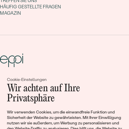
TREFFEN SIE UNS
HÄUFIG GESTELLTE FRAGEN
MAGAZIN
Gemeinsam erschaffen wir
Cookie-Einstellungen
Wir achten auf Ihre
Geschichten von Schönheit und
Privatsphäre
Liebe
Wir verwenden Cookies, um die einwandfreie Funktion und
Sicherheit der Website zu gewährleisten. Mit Ihrer Einwilligung
Begleiten Sie uns!
nutzen wir sie außerdem, um Werbung zu personalisieren und
den Website-Traffic zu analysieren. Dies hilft uns, die Website zu