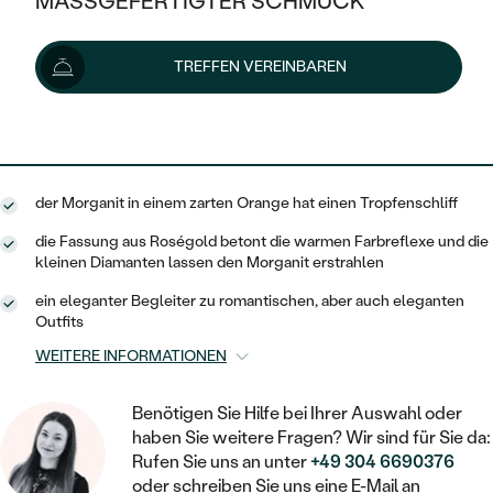
MASSGEFERTIGTER SCHMUCK
556 €
SILBER
MIT MEHREREN DIAMANTEN
NACH STYL
GOLD
AUSVERKAUF
AUSVERKAUF
Lieferoptionen
TREFFEN VEREINBAREN
PLATIN
KLASSISCH
HALO
SILBER
WENN SCHMUCK HILFT
NACH MATERIAL
MINIMALISTISCHE
500 €
mit dem Code
SUN10
.
DREI STEINE
PLATIN
NACH STYL
GOLD
NACH TYP
MEMOIRE
OHRSTECKER
VINTAGE
der Morganit in einem zarten Orange hat einen Tropfenschliff
OHRRINGE
SILBER
NACH STYL
V-FORM
CREOLEN
IM SET
die Fassung aus Roségold betont die warmen Farbreflexe und die
SOLITÄR
RINGE
kleinen Diamanten lassen den Morganit erstrahlen
PLATIN
VINTAGE
MINIMALISTISCHE
AUSSERGEWÖHNLICH
ein eleganter Begleiter zu romantischen, aber auch eleganten
ZUR GEBURT EINES KINDES
ANHÄNGER / KETTEN
Outfits
AUSSERGEWÖHNLICHE
NACH STYL
OHRHÄNGER
WEITERE INFORMATIONEN
PERSONALISIERT
ARMBÄNDER
GESTALTE EINEN RING
MEMOIRE
GEHÄMMERTE
SOLITÄR
WÄHLE EINEN RING
Benötigen Sie Hilfe bei Ihrer Auswahl oder
MIT STERNZEICHEN
SCHMUCKSET
haben Sie weitere Fragen? Wir sind für Sie da:
MINIMALISTISCHE
VON HAND GRAVIERTE
HERZ
Rufen Sie uns an unter
+49 304 6690376
DIAMANTEN ZUM EINFASSEN
MINIMALISTISCH
HERRENSCHMUCK
oder schreiben Sie uns eine E-Mail an