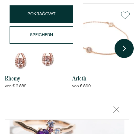
REINHEIT:
SI1-SI2
FARBE:
G-H
POKRAČOVAT
SPEICHERN
Bestseller
Rhemy
Arleth
ANSEHEN
von € 2 889
von € 869