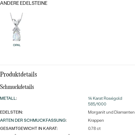
MIT SALT AND PEPPER DIAMANTEN
LUXURIÖSE
ANDERE EDELSTEINE
PREISWERTE
EDELSTEINSCHMUCK
Meistverkaufte
MIT EDELSTEIN
LUXURIÖSE
SCHMUCK MIT LAB GROWN
Eheringe
DIAMANTEN
NACH MATERIAL
OPAL
GOLD
PERLENSCHMUCK
ANSCHAUEN
PLATIN
NACH STYL
Produktdetails
SILBER
PERSONALISIERT
Schmuckdetails
SYMBOLISCH
METALL
:
14 Karat Roségold
585/1000
MINIMALISTISCH
EDELSTEIN:
Morganit und Diamanten
ARTEN DER SCHMUCKFASSUNG
:
Krappen
NACH ANLASS
GESAMTGEWICHT IN KARAT:
0.78 ct