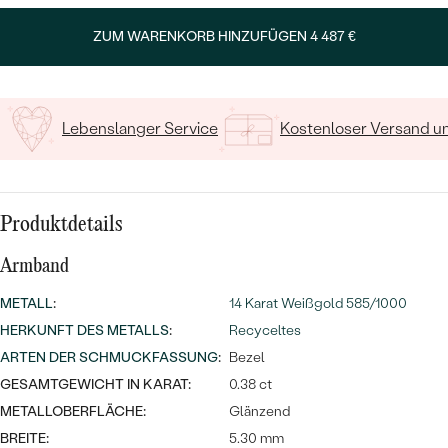
MIT SALT AND PEPPER DIAMANTEN
LUXURIÖSE
PREISWERTE
EDELSTEINSCHMUCK
ZUM WARENKORB HINZUFÜGEN
4 487 €
Meistverkaufte
MIT EDELSTEIN
LUXURIÖSE
SCHMUCK MIT LAB GROWN
Eheringe
DIAMANTEN
NACH MATERIAL
Lebenslanger Service
Kostenloser Versand 
GOLD
PERLENSCHMUCK
ANSCHAUEN
PLATIN
Produktdetails
NACH STYL
SILBER
Armband
PERSONALISIERT
METALL
:
14 Karat Weißgold 585/1000
SYMBOLISCH
HERKUNFT DES METALLS
:
Recyceltes
ARTEN DER SCHMUCKFASSUNG
:
Bezel
MINIMALISTISCH
GESAMTGEWICHT IN KARAT:
0.38 ct
NACH ANLASS
METALLOBERFLÄCHE:
Glänzend
BREITE:
5.30 mm