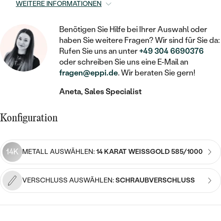
STATEMENT
MIT FÜLLUNG
WEITERE INFORMATIONEN
KINDER
LAB GROWN DIAMANTEN ZUM
MEDAILLON
SCHMUCK FÜR KINDER
SIEGELRINGE
EINFASSEN
IM SET
PIERCINGS
Benötigen Sie Hilfe bei Ihrer Auswahl oder
KETTEN
BROSCHEN
haben Sie weitere Fragen? Wir sind für Sie da:
PERSONALISIERT
FARBIGE DIAMANTEN ZUM EINFASSEN
Rufen Sie uns an unter
+49 304 6690376
NACH PREIS
HERZKETTEN
oder schreiben Sie uns eine E-Mail an
SCHMUCKZUBEHÖR
NACH STEIN
fragen@eppi.de
. Wir beraten Sie gern!
GÜNSTIG
NACH EDELSTEIN
NACH EDELSTEIN
MIT DIAMANT
MIT TIEREN
Aneta, Sales Specialist
NACH MATERIAL
MIT DIAMANT
MIT DIAMANT
LUXURIÖSE
MIT EDELSTEIN
GOLD
Konfiguration
NACH EDELSTEIN
MIT EDELSTEIN
MIT LAB GROWN DIAMANT
PERLENOHRRINGE
MIT DIAMANT
SILBER
PERLENRINGE
MIT MOISSANIT
14K
METALL AUSWÄHLEN:
14 KARAT WEISSGOLD 585/1000
MIT EDELSTEIN
PLATIN
NACH PREIS
MIT FARBIGEN DIAMANTEN
NACH PREIS
VERSCHLUSS AUSWÄHLEN:
SCHRAUBVERSCHLUSS
PREISWERTE
PERLENKETTEN
NACH STEIN
MIT SCHWARZEN DIAMANTEN
PREISWERTE
LUXURIÖSE
DIAMANTSCHMUCK
NACH PREIS