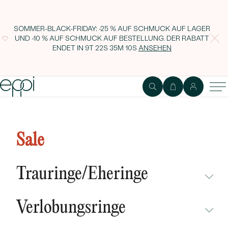
SOMMER-BLACK-FRIDAY: -25 % AUF SCHMUCK AUF LAGER
UND -10 % AUF SCHMUCK AUF BESTELLUNG. DER RABATT
ENDET IN
9T 22S 35M 9S
ANSEHEN
Minimalistisches goldenes
Schmuckset mit Lab Grown
Sale
Diamanten Amara
Trauringe/Eheringe
NICHT ÜBERSEHEN
Verlobungsringe
NEUHEITEN
NICHT ÜBERSEHEN