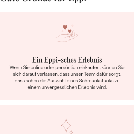
SCHLIFF:
Ideal
GLANZ:
Excellent
SYMMETRIE:
Excellent
FLUORESZENZ:
None
HERKUNFT:
Im Labor hergestellt
LINK ZUM ZERTIFIKAT:
IGI
ZERTIFIKAT:
LG492112322
Ein Eppi-sches Erlebnis
Ohrringe
Wenn Sie online oder persönlich einkaufen, können Sie
sich darauf verlassen, dass unser Team dafür sorgt,
METALL
:
14 Karat Roségold 585/1000
dass schon die Auswahl eines Schmuckstücks zu
HERKUNFT DES METALLS
:
Recyceltes
einem unvergesslichen Erlebnis wird.
ARTEN DER SCHMUCKFASSUNG
:
Bezel
GESAMTGEWICHT IN KARAT:
0.68 ct
METALLOBERFLÄCHE:
Glänzend
BREITE:
5.3 mm
HÖHE:
5.3 mm