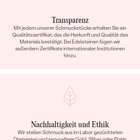
LÄNGE:
5.3 mm
UNGEFÄHRES GEWICHT:
1.2 g
Transparenz
Details des eingesetzten Edelsteins Ohrringe
Mit jedem unserer Schmuckstücke erhalten Sie ein
TYP:
Lab Grown Diamant
Qualitätszertifikat, das die Herkunft und Qualität des
Materials bestätigt. Bei Edelsteinen fügen wir
ANZAHL:
2
außerdem Zertifikate internationaler Institutionen
KARATGEWICHT:
0.68 ct
hinzu.
ABMESSUNGEN:
4.51 - 4.53 x 2.73 mm, 4.52 - 4.55 x
2.76 mm
REINHEIT:
VVS1, VVS2
FARBE:
E, F
FORM:
Rund
SCHLIFF:
Excellent
GLANZ:
Excellent, Very Good
SYMMETRIE:
Excellent
Nachhaltigkeit und Ethik
FLUORESZENZ:
None
Wir stellen Schmuck aus im Labor gezüchteten
HERKUNFT:
Im Labor hergestellt
Diamanten und recyceltem Gold, Silber oder Platin