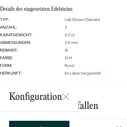
Details des eingesetzten Edelsteins
TYP:
Lab Grown Diamant
ANZAHL:
2
KARATGEWICHT:
0.2 ct
ABMESSUNGEN:
2.9 mm
REINHEIT:
SI
Bestseller
FARBE:
G-H
FORM:
Rund
HERKUNFT:
Im Labor hergestellt
ANSEHEN
Konfiguration
Das könnte Ihnen gefallen