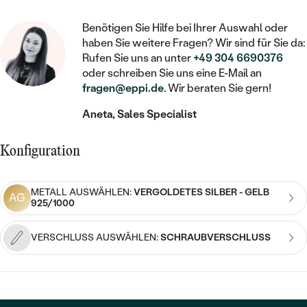
STATEMENT
MIT FÜLLUNG
KINDER
LAB GROWN DIAMANTEN ZUM
MEDAILLON
SCHMUCK FÜR KINDER
Benötigen Sie Hilfe bei Ihrer Auswahl oder
SIEGELRINGE
EINFASSEN
IM SET
PIERCINGS
haben Sie weitere Fragen? Wir sind für Sie da:
KETTEN
BROSCHEN
Rufen Sie uns an unter
+49 304 6690376
PERSONALISIERT
FARBIGE DIAMANTEN ZUM EINFASSEN
oder schreiben Sie uns eine E-Mail an
NACH PREIS
HERZKETTEN
SCHMUCKZUBEHÖR
NACH STEIN
fragen@eppi.de
. Wir beraten Sie gern!
GÜNSTIG
NACH EDELSTEIN
NACH EDELSTEIN
MIT DIAMANT
Aneta, Sales Specialist
MIT TIEREN
NACH MATERIAL
MIT DIAMANT
MIT DIAMANT
LUXURIÖSE
MIT EDELSTEIN
Konfiguration
GOLD
NACH EDELSTEIN
MIT EDELSTEIN
MIT LAB GROWN DIAMANT
PERLENOHRRINGE
MIT DIAMANT
SILBER
METALL AUSWÄHLEN:
VERGOLDETES SILBER - GELB
AG
925/1000
PERLENRINGE
MIT MOISSANIT
MIT EDELSTEIN
PLATIN
NACH PREIS
VERSCHLUSS AUSWÄHLEN:
SCHRAUBVERSCHLUSS
MIT FARBIGEN DIAMANTEN
NACH PREIS
PREISWERTE
PERLENKETTEN
NACH STEIN
MIT SCHWARZEN DIAMANTEN
PREISWERTE
LUXURIÖSE
DIAMANTSCHMUCK
NACH PREIS