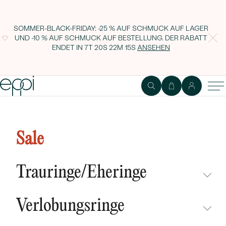
SOMMER-BLACK-FRIDAY: -25 % AUF SCHMUCK AUF LAGER
UND -10 % AUF SCHMUCK AUF BESTELLUNG. DER RABATT
ENDET IN
7T 20S 22M 14S
ANSEHEN
Minimalistische silberne
Ohrstecker mit Lab Grown
Sale
Diamanten Vilhelmina
Trauringe/Eheringe
NICHT ÜBERSEHEN
Verlobungsringe
NEUHEITEN
NICHT ÜBERSEHEN