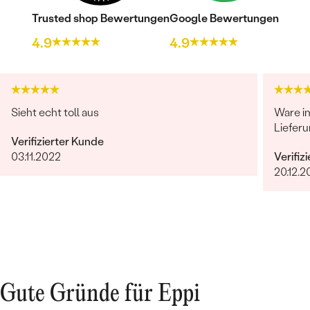
Trusted shop Bewertungen
Google Bewertungen
4.9
4.9
Sieht echt toll aus
Ware i
Lieferu
Verifizierter Kunde
03.11.2022
Verifiz
20.12.2
Gute Gründe für Eppi