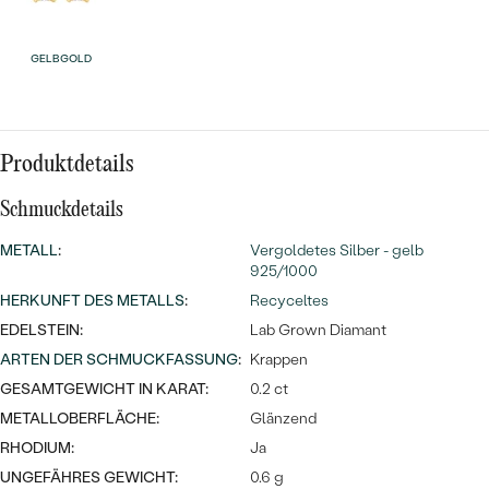
Meistverkaufte
NACH DER FARBE
Meistverkaufte
Ohrrinnge
GELBGOLD
NACH DER FORM
Ringe
MASSGEFERTIGTER
Personalisierte
ANSEHEN
Produktdetails
DIAMANTEN
Halsketten
ANSEHEN
Schmuckdetails
METALL
:
Vergoldetes Silber - gelb
925/1000
ANSEHEN
Wave Kollektion
HERKUNFT DES METALLS
:
Recyceltes
EDELSTEIN:
Lab Grown Diamant
ARTEN DER SCHMUCKFASSUNG
:
Krappen
GESAMTGEWICHT IN KARAT:
0.2 ct
ANSEHEN
METALLOBERFLÄCHE:
Glänzend
RHODIUM:
Ja
UNGEFÄHRES GEWICHT:
0.6 g