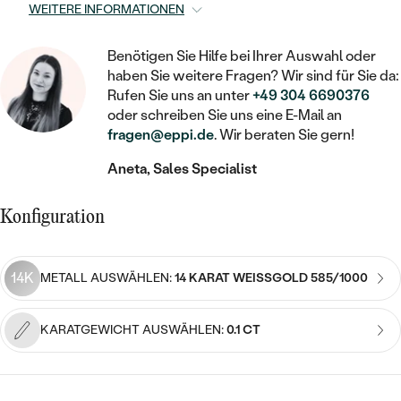
STATEMENT
MIT FÜLLUNG
KINDER
WEITERE INFORMATIONEN
LAB GROWN DIAMANTEN ZUM
MEDAILLON
SCHMUCK FÜR KINDER
SIEGELRINGE
EINFASSEN
IM SET
PIERCINGS
Benötigen Sie Hilfe bei Ihrer Auswahl oder
KETTEN
BROSCHEN
haben Sie weitere Fragen? Wir sind für Sie da:
PERSONALISIERT
FARBIGE DIAMANTEN ZUM EINFASSEN
Rufen Sie uns an unter
+49 304 6690376
NACH PREIS
HERZKETTEN
SCHMUCKZUBEHÖR
NACH STEIN
oder schreiben Sie uns eine E-Mail an
fragen@eppi.de
. Wir beraten Sie gern!
GÜNSTIG
NACH EDELSTEIN
NACH EDELSTEIN
MIT DIAMANT
MIT TIEREN
Aneta, Sales Specialist
NACH MATERIAL
MIT DIAMANT
MIT DIAMANT
LUXURIÖSE
MIT EDELSTEIN
GOLD
NACH EDELSTEIN
Konfiguration
MIT EDELSTEIN
MIT LAB GROWN DIAMANT
PERLENOHRRINGE
MIT DIAMANT
SILBER
PERLENRINGE
MIT MOISSANIT
14K
METALL AUSWÄHLEN:
14 KARAT WEISSGOLD 585/1000
MIT EDELSTEIN
PLATIN
NACH PREIS
MIT FARBIGEN DIAMANTEN
NACH PREIS
PREISWERTE
KARATGEWICHT AUSWÄHLEN:
0.1 CT
PERLENKETTEN
NACH STEIN
MIT SCHWARZEN DIAMANTEN
PREISWERTE
LUXURIÖSE
DIAMANTSCHMUCK
NACH PREIS