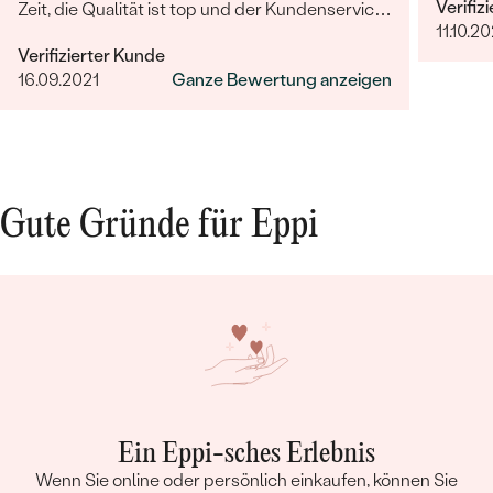
Verifiz
Zeit, die Qualität ist top und der Kundenservice
11.10.20
sucht seinesgleichen. Gerne wieder!
Verifizierter Kunde
16.09.2021
Ganze Bewertung anzeigen
Gute Gründe für Eppi
Ein Eppi-sches Erlebnis
Wenn Sie online oder persönlich einkaufen, können Sie