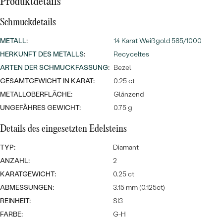
Meistverkaufte
Produktdetails
NACH DER FARBE
Meistverkaufte
Schmuckdetails
Ohrrinnge
NACH DER FORM
Ringe
METALL
:
14 Karat Weißgold 585/1000
MASSGEFERTIGTER
Personalisierte
HERKUNFT DES METALLS
:
Recyceltes
ARTEN DER SCHMUCKFASSUNG
:
Bezel
ANSEHEN
DIAMANTEN
Halsketten
GESAMTGEWICHT IN KARAT:
0.25 ct
ANSEHEN
METALLOBERFLÄCHE:
Glänzend
UNGEFÄHRES GEWICHT:
0.75 g
Details des eingesetzten Edelsteins
ANSEHEN
Wave Kollektion
TYP:
Diamant
ANZAHL:
2
KARATGEWICHT:
0.25 ct
ANSEHEN
ABMESSUNGEN:
3.15 mm (0.125ct)
REINHEIT:
SI3
FARBE:
G-H