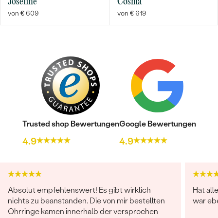
Josefine
Cosma
von € 609
von € 619
Trusted shop Bewertungen
Google Bewertungen
4.9
4.9
Absolut empfehlenswert! Es gibt wirklich
Hat all
nichts zu beanstanden. Die von mir bestellten
war ebe
Ohrringe kamen innerhalb der versprochen