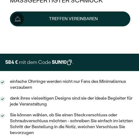
MASSGEFERTIGTER SCHMUCK
649 €
SILBER
MIT MEHREREN DIAMANTEN
NACH STYL
GOLD
AUSVERKAUF
AUSVERKAUF
Wir liefern den Schmuck innerhalb von 3 - 4 Wochen.
TREFFEN VEREINBAREN
PLATIN
KLASSISCH
HALO
Lieferoptionen
SILBER
WENN SCHMUCK HILFT
NACH MATERIAL
MINIMALISTISCHE
DREI STEINE
PLATIN
+ 130 €
NACH STYL
EXPRESSHERSTELLUNG
GOLD
NACH TYP
MEMOIRE
OHRSTECKER
VINTAGE
OHRRINGE
SILBER
NACH STYL
584 €
mit dem Code
SUN10
.
V-FORM
CREOLEN
IM SET
SOLITÄR
RINGE
PLATIN
VINTAGE
einfache Ohrringe werden nicht nur Fans des Minimalismus
MINIMALISTISCHE
AUSSERGEWÖHNLICH
verzaubern
ZUR GEBURT EINES KINDES
ANHÄNGER / KETTEN
AUSSERGEWÖHNLICHE
NACH STYL
OHRHÄNGER
dank ihres vielseitigen Designs sind sie der ideale Begleiter für
PERSONALISIERT
ARMBÄNDER
GESTALTE EINEN RING
jede Veranstaltung
MEMOIRE
GEHÄMMERTE
SOLITÄR
Sie können wählen, ob Sie einen Steckverschluss oder
WÄHLE EINEN RING
MIT STERNZEICHEN
SCHMUCKSET
Schraubverschluss möchten - schreiben Sie einfach im letzten
MINIMALISTISCHE
VON HAND GRAVIERTE
Schritt der Bestellung in die Notiz, welchen Verschluss Sie
HERZ
DIAMANTEN ZUM EINFASSEN
bevorzugen
MINIMALISTISCH
HERRENSCHMUCK