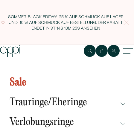
SOMMER-BLACK-FRIDAY: -25 % AUF SCHMUCK AUF LAGER
UND -10 % AUF SCHMUCK AUF BESTELLUNG. DER RABATT
ENDET IN
9T 14S 13M 24S
ANSEHEN
Minimalistische Ohrringe mit
Diamanten Pavline
Sale
Trauringe/Eheringe
NICHT ÜBERSEHEN
Verlobungsringe
NEUHEITEN
NICHT ÜBERSEHEN