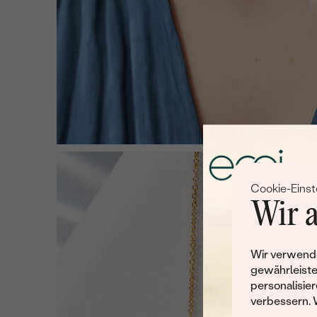
Cookie-Einst
Wir a
Wir verwende
gewährleiste
personalisier
verbessern. 