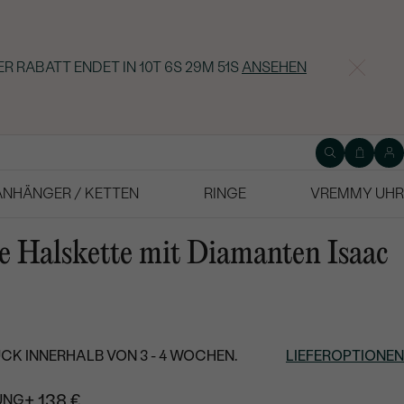
R RABATT ENDET IN
10T 6S 29M 49S
ANSEHEN
ANHÄNGER / KETTEN
RINGE
VREMMY UHR
e Halskette mit Diamanten Isaac
CK INNERHALB VON 3 - 4 WOCHEN.
LIEFEROPTIONEN
+ 138 €
UNG