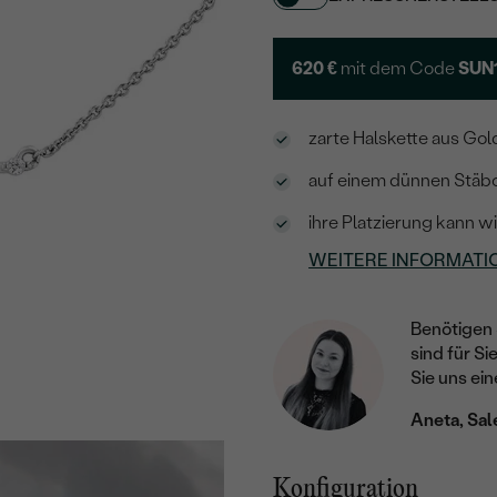
620 €
mit dem Code
SUN
zarte Halskette aus Gol
auf einem dünnen Stäbc
ihre Platzierung kann 
WEITERE INFORMATI
Benötigen 
sind für Si
Sie uns ein
Aneta, Sal
Konfiguration