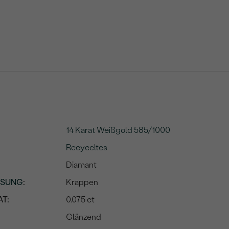
14 Karat Weißgold 585/1000
Recyceltes
Diamant
SSUNG
:
Krappen
T:
0.075 ct
Glänzend