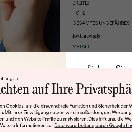
BREITE:
HÖHE:
GESAMTES UNGEFÄHRES 
Kettendetails
METALL
:
HERKUNFT DES METALLS
:
LÄNGE
:
Sichern Sie 
BREITE:
ellungen
Rabatt auf Ih
chten auf Ihre Privatsphä
UNGEFÄHRES GEWICHT:
Schmucks
TYP:
Werden Sie Teil unse
n Cookies, um die einwandfreie Funktion und Sicherheit der 
Details des eingesetzten Edels
und entdecken Sie die W
n. Mit Ihrer Einwilligung nutzen wir sie außerdem, um Werbung
gefertigten Schmucks
en und den Website-Traffic zu analysieren. Dies hilft uns, die We
TYP:
Willkommensgeschen
Weitere Informationen zur
Datenverarbeitung durch Google find
ANZAHL:
Ihnen umgehend einen 