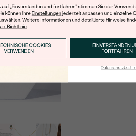
Ihren ersten Ein
k auf „Einverstanden und fortfahren" stimmen Sie der Verwendu
KARATGEWICHT:
Sie können Ihre
Einstellungen
jederzeit anpassen und einzelne 
ABMESSUNGEN:
swählen. Weitere Informationen und detaillierte Hinweise finde
ie-Richtlinie
.
REINHEIT:
FARBE:
TECHNISCHE COOKIES
EINVERSTANDEN 
ANMELDEN & RABAT
FORM:
VERWENDEN
FORTFAHREN
E-Mail-Adresse je bei uns i
HERKUNFT:
Datenschutzbest