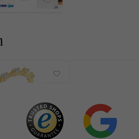
n
Bar
von € 339