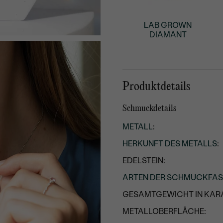
LAB GROWN
DIAMANT
Produktdetails
Schmuckdetails
METALL
:
HERKUNFT DES METALLS
:
EDELSTEIN:
ARTEN DER SCHMUCKFA
GESAMTGEWICHT IN KARA
METALLOBERFLÄCHE: