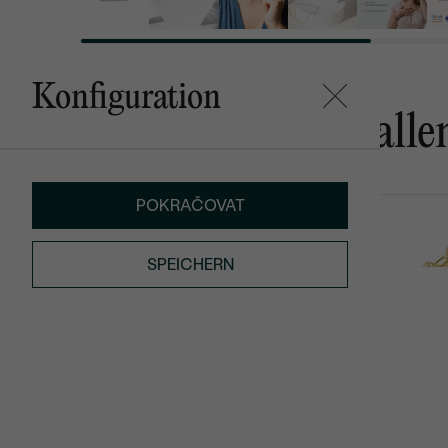
Konfiguration
Das könnte Ihnen gefalle
POKRAČOVAT
Garcia
Khalid
von € 1 219
von € 719
SPEICHERN