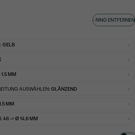
-
RING ENTFERNEN
:
GELB
K
:
1.5 MM
EITUNG AUSWÄHLEN:
GLÄNZEND
1.5 MM
:
46 -> Ø 14,6 MM