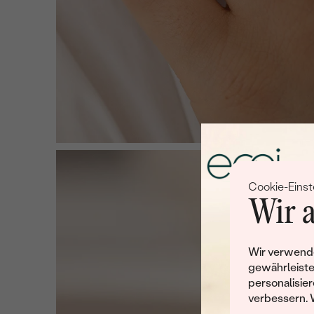
Cookie-Einst
Wir a
Wir verwende
gewährleiste
personalisier
verbessern. 