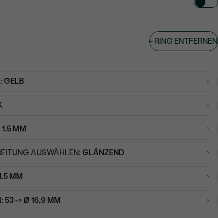
TART AUS
-
RING ENTFERNEN
in
:
GELB
K
:
1.5 MM
EITUNG AUSWÄHLEN:
GLÄNZEND
1.5 MM
:
53 -> Ø 16,9 MM