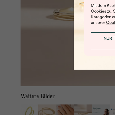
Mit dem Klic
Cookies zu. 
Kategorien au
unserer
Cook
NUR 
Weitere Bilder