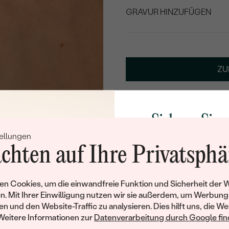
GRAVUR HINZUFÜGEN
WÄHLEN SIE SCHRIF
Geben Sie Initialen/Text e
ZU
15
/ 15 ZEICHEN
Sichern Sie 
Lebenslanger
Kostenl
Service
Rü
ellungen
Rabatt auf Ih
chten auf Ihre Privatsphä
Schmucks
ANDERE METALLE
Werden Sie Teil unse
n Cookies, um die einwandfreie Funktion und Sicherheit der 
und entdecken Sie die W
n. Mit Ihrer Einwilligung nutzen wir sie außerdem, um Werbung
gefertigten Schmucks
en und den Website-Traffic zu analysieren. Dies hilft uns, die We
Willkommensgeschen
Weitere Informationen zur
Datenverarbeitung durch Google find
Ihnen umgehend einen 