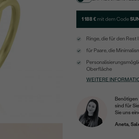
1 188 €
mit dem Code
SUN
Ringe, die für den Res
für Paare, die Minimal
Personalisierungsmögli
Oberfläche
WEITERE INFORMATI
Benötigen 
sind für Si
Sie uns ein
Aneta, Sal