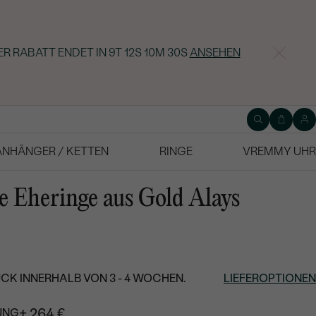
ER RABATT ENDET IN
9T 12S 10M 29S
ANSEHEN
ANHÄNGER / KETTEN
RINGE
VREMMY UHR
e Eheringe aus Gold Alays
CK INNERHALB VON 3 - 4 WOCHEN.
LIEFEROPTIONEN
+ 264 €
UNG