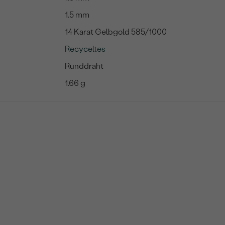
1.5 mm
14 Karat Gelbgold 585/1000
Recyceltes
Runddraht
1.66 g