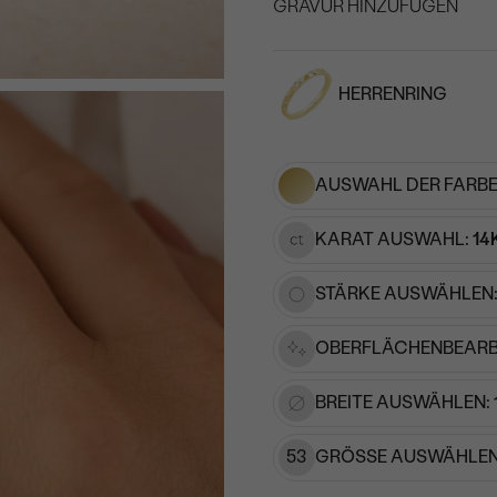
GRAVUR HINZUFÜGEN
WÄHLEN SIE SCHRIF
HERRENRING
Geben Sie Initialen/Text e
15
/ 15 ZEICHEN
AUSWAHL DER FARBE
KARAT AUSWAHL:
14
STÄRKE AUSWÄHLEN
OBERFLÄCHENBEARB
BREITE AUSWÄHLEN:
53
GRÖSSE AUSWÄHLEN