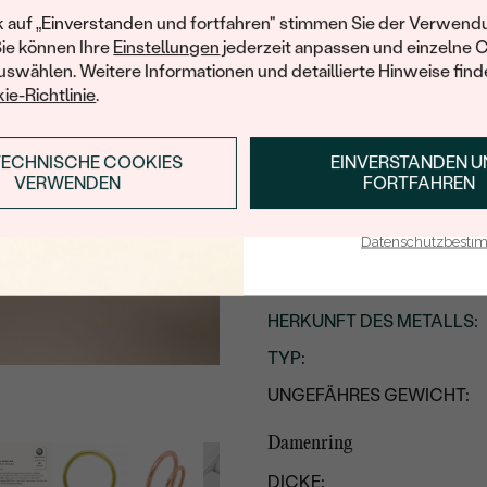
PLATIN
Ihren ersten Ein
k auf „Einverstanden und fortfahren" stimmen Sie der Verwendu
Sie können Ihre
Einstellungen
jederzeit anpassen und einzelne 
swählen. Weitere Informationen und detaillierte Hinweise finde
ie-Richtlinie
.
Produktdetails
TECHNISCHE COOKIES
EINVERSTANDEN 
ANMELDEN & RABAT
Herrenring
VERWENDEN
FORTFAHREN
DICKE:
E-Mail-Adresse je bei uns i
Datenschutzbest
BREITE
:
METALL
:
HERKUNFT DES METALLS
:
TYP
:
UNGEFÄHRES GEWICHT:
Damenring
DICKE: