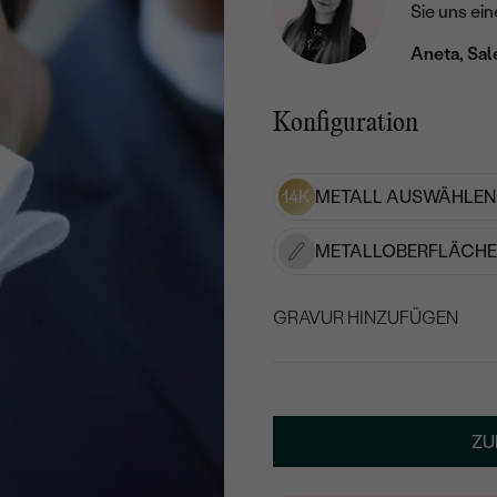
Sie uns ein
Aneta, Sal
Konfiguration
14K
METALL AUSWÄHLEN
METALLOBERFLÄCHE
GRAVUR HINZUFÜGEN
WÄHLEN SIE SCHRIF
Geben Sie Initialen/Text e
ZU
15
/ 15 ZEICHEN