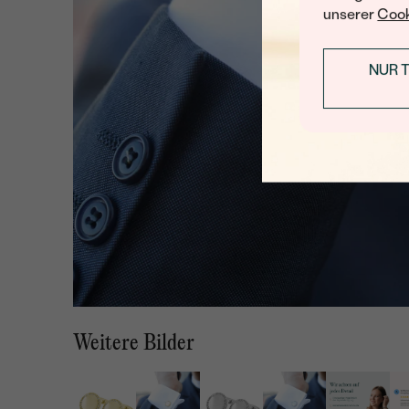
unserer
Cook
NUR 
Weitere Bilder