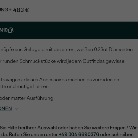
+ 483 €
UNG
N10
.
nöpfe aus Gelbgold mit dezenten, weißen 0.23ct Diamanten
er runden Schmuckstücke wird jedem Outfit das gewisse
travaganz dieses Accessoires machen es zum idealen
ste und mutige Herren
r oder matter Ausführung
ONEN
Sie Hilfe bei Ihrer Auswahl oder haben Sie weitere Fragen? Wir
e da: Rufen Sie uns an unter
+49 304 6690376
oder schreiben