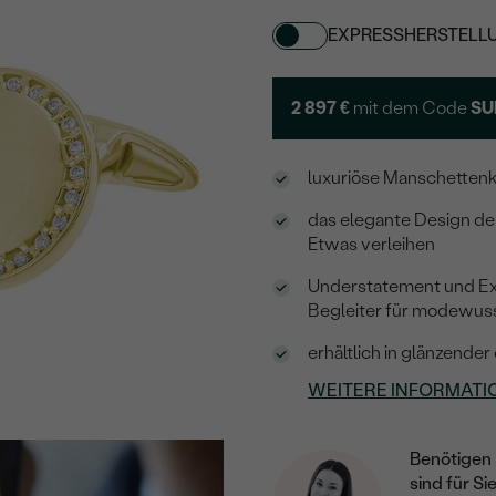
EXPRESSHERSTELL
2 897 €
mit dem Code
SU
luxuriöse Manschettenk
das elegante Design d
Etwas verleihen
Understatement und Ex
Begleiter für modewus
erhältlich in glänzende
WEITERE INFORMATI
Benötigen 
sind für Si