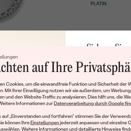
PLATIN
Produktdetails
Sichern Sie 
Schmuckdetails
ellungen
Rabatt auf Ih
METALL
:
chten auf Ihre Privatsphä
HERKUNFT DES METALLS
:
Schmucks
GESAMTGEWICHT IN KARA
Werden Sie Teil unse
n Cookies, um die einwandfreie Funktion und Sicherheit der 
METALLOBERFLÄCHE:
und entdecken Sie die W
n. Mit Ihrer Einwilligung nutzen wir sie außerdem, um Werbung
gefertigten Schmucks
en und den Website-Traffic zu analysieren. Dies hilft uns, die We
UNGEFÄHRES GEWICHT:
Willkommensgeschen
Weitere Informationen zur
Datenverarbeitung durch Google find
Ihnen umgehend einen 
Details des eingesetzten Edels
Ihren ersten Ein
k auf „Einverstanden und fortfahren" stimmen Sie der Verwendu
TYP:
Sie können Ihre
Einstellungen
jederzeit anpassen und einzelne 
swählen. Weitere Informationen und detaillierte Hinweise finde