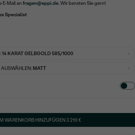
e E-Mail an
fragen@eppi.de
. Wir beraten Sie gern!
es Specialist
:
14 KARAT GELBGOLD 585/1000
 AUSWÄHLEN:
MATT
TART AUS
in
M WARENKORB HINZUFÜGEN
3 219 €