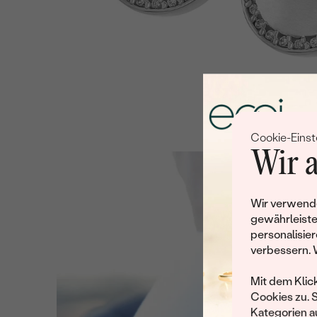
Cookie-Einst
Wir a
Wir verwende
gewährleiste
personalisier
verbessern. 
Mit dem Klic
Cookies zu. 
Kategorien au