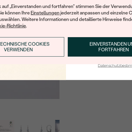
TYP:
Ihren ersten Ein
k auf „Einverstanden und fortfahren" stimmen Sie der Verwendu
Sie können Ihre
Einstellungen
jederzeit anpassen und einzelne 
ANZAHL:
swählen. Weitere Informationen und detaillierte Hinweise finde
KARATGEWICHT:
ie-Richtlinie
.
ABMESSUNGEN:
TECHNISCHE COOKIES
EINVERSTANDEN 
ANMELDEN & RABAT
FORM:
VERWENDEN
FORTFAHREN
FARBE:
E-Mail-Adresse je bei uns i
HERKUNFT:
Datenschutzbest
Nebensteine
TYP:
ANZAHL:
KARATGEWICHT:
ABMESSUNGEN:
FORM: