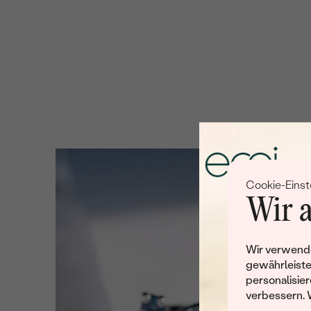
Cookie-Einst
Wir a
Wir verwende
gewährleiste
personalisier
verbessern. 