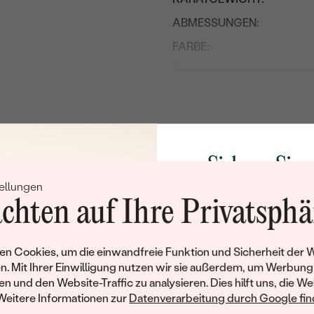
ABMESSUNGEN:
FARBE:
FORM:
HERKUNFT:
Nebensteine
TYP:
Sichern Sie 
ANZAHL:
ellungen
Rabatt auf Ih
ABMESSUNGEN:
chten auf Ihre Privatsphä
Schmucks
FORM:
FARBE:
Werden Sie Teil unse
n Cookies, um die einwandfreie Funktion und Sicherheit der 
und entdecken Sie die W
n. Mit Ihrer Einwilligung nutzen wir sie außerdem, um Werbung
HERKUNFT:
gefertigten Schmucks
en und den Website-Traffic zu analysieren. Dies hilft uns, die We
Willkommensgeschen
Weitere Informationen zur
Datenverarbeitung durch Google find
Nebensteine
Ihnen umgehend einen 