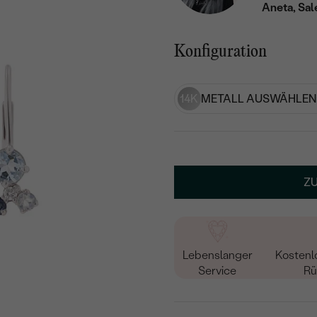
Aneta, Sal
Konfiguration
14K
METALL AUSWÄHLEN
Z
Lebenslanger
Kostenl
Service
Rü