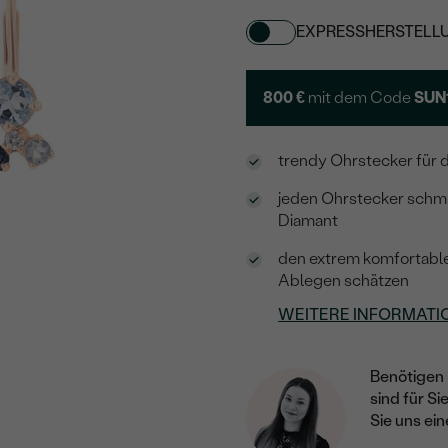
EXPRESSHERSTELL
800 €
mit dem Code
SUN
trendy Ohrstecker für d
jeden Ohrstecker schmü
Diamant
den extrem komfortable
Ablegen schätzen
WEITERE INFORMATI
Benötigen 
sind für Si
Sie uns ein