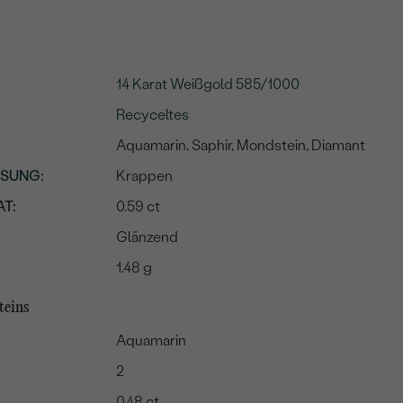
14 Karat Weißgold 585/1000
Recyceltes
Aquamarin, Saphir, Mondstein, Diamant
SSUNG
:
Krappen
T:
0.59 ct
Glänzend
1.48 g
teins
Aquamarin
2
0.48 ct