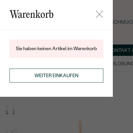
Warenkorb
SOMMER-BLACK-FRIDAY: -25 % AUF SCHMUCK
Sie haben keinen Artikel im Warenkorb
ÜBER UNS
MAGAZIN
SCHMUCK NACH MASS
KONTAKT 
SALE
TRAURINGE/EHERINGE
VERLOBUN
OHRRINGE
OHRHÄNGER
WEITER EINKAUFEN