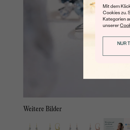
Mit dem Klic
Cookies zu. 
Kategorien au
unserer
Cook
NUR 
Weitere Bilder