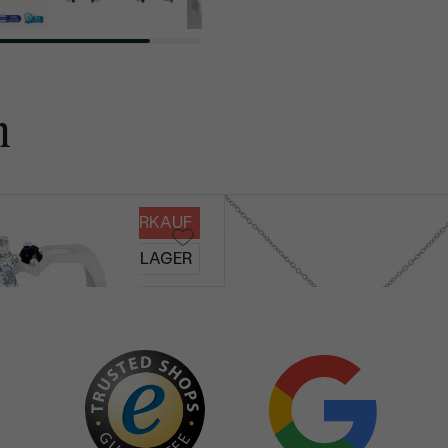
REINHEIT:
FARBE:
HERKUNFT:
n
VERKAUF
Millie
AUF LAGER
 859
von € 759