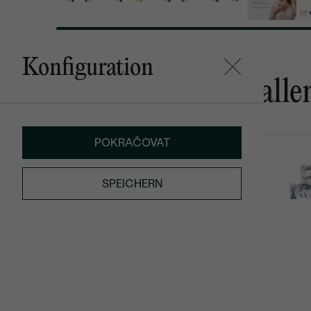
Konfiguration
Das könnte Ihnen gefalle
POKRAČOVAT
Kerrie
Roche
SPEICHERN
von € 969
€ 1 149
von €