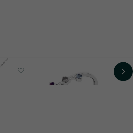
SI
G-H
Natürlich
Idalia
von € 489