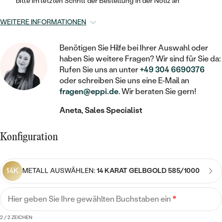
STATEMENT
bitte im letzten Schritt der Bestellung in der Notiz an
MIT FÜLLUNG
KINDER
LAB GROWN DIAMANTEN ZUM
MEDAILLON
SCHMUCK FÜR KINDER
WEITERE INFORMATIONEN
SIEGELRINGE
EINFASSEN
IM SET
PIERCINGS
KETTEN
BROSCHEN
PERSONALISIERT
Benötigen Sie Hilfe bei Ihrer Auswahl oder
FARBIGE DIAMANTEN ZUM EINFASSEN
haben Sie weitere Fragen? Wir sind für Sie da:
NACH PREIS
HERZKETTEN
SCHMUCKZUBEHÖR
NACH STEIN
Rufen Sie uns an unter
+49 304 6690376
GÜNSTIG
NACH EDELSTEIN
oder schreiben Sie uns eine E-Mail an
NACH EDELSTEIN
MIT DIAMANT
MIT TIEREN
fragen@eppi.de
. Wir beraten Sie gern!
NACH MATERIAL
MIT DIAMANT
MIT DIAMANT
LUXURIÖSE
MIT EDELSTEIN
Aneta, Sales Specialist
GOLD
NACH EDELSTEIN
MIT EDELSTEIN
MIT LAB GROWN DIAMANT
PERLENOHRRINGE
Konfiguration
MIT DIAMANT
SILBER
PERLENRINGE
MIT MOISSANIT
MIT EDELSTEIN
PLATIN
NACH PREIS
14K
METALL AUSWÄHLEN:
14 KARAT GELBGOLD 585/1000
MIT FARBIGEN DIAMANTEN
NACH PREIS
PREISWERTE
PERLENKETTEN
NACH STEIN
MIT SCHWARZEN DIAMANTEN
Hier geben Sie Ihre gewählten Buchstaben ein
*
PREISWERTE
LUXURIÖSE
DIAMANTSCHMUCK
2
/ 2 ZEICHEN
NACH PREIS