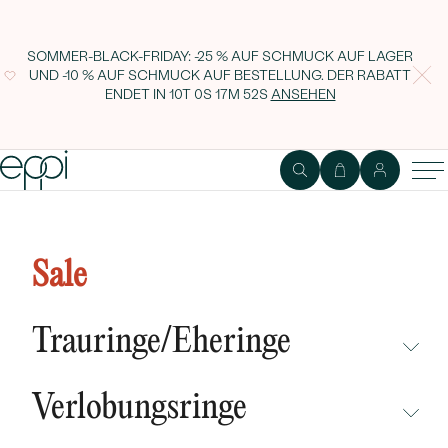
SOMMER-BLACK-FRIDAY: -25 % AUF SCHMUCK AUF LAGER
UND -10 % AUF SCHMUCK AUF BESTELLUNG. DER RABATT
ENDET IN
10T 0S 17M 52S
ANSEHEN
Halskette mit zwei Buchstaben
Ihrer Wahl und Diamanten Lupe
Sale
Trauringe/Eheringe
NICHT ÜBERSEHEN
Verlobungsringe
NEUHEITEN
NICHT ÜBERSEHEN