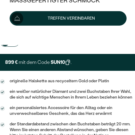
MASSGEFERTIGTER SCHMUCK
999 €
SILBER
MIT MEHREREN DIAMANTEN
NACH STYL
GOLD
AUSVERKAUF
AUSVERKAUF
TREFFEN VEREINBAREN
PLATIN
Wir liefern den Schmuck innerhalb von 7 - 10 Werktagen.
KLASSISCH
HALO
SILBER
WENN SCHMUCK HILFT
Lieferoptionen
NACH MATERIAL
MINIMALISTISCHE
DREI STEINE
PLATIN
NACH STYL
+ 200 €
EXPRESSHERSTELLUNG
GOLD
NACH TYP
MEMOIRE
OHRSTECKER
VINTAGE
OHRRINGE
SILBER
NACH STYL
899 €
mit dem Code
SUN10
.
V-FORM
CREOLEN
IM SET
SOLITÄR
RINGE
PLATIN
VINTAGE
MINIMALISTISCHE
AUSSERGEWÖHNLICH
originelle Halskette aus recyceltem Gold oder Platin
ZUR GEBURT EINES KINDES
ANHÄNGER / KETTEN
ein weißer natürlicher Diamant und zwei Buchstaben Ihrer Wahl,
AUSSERGEWÖHNLICHE
NACH STYL
OHRHÄNGER
die sich auf wichtige Menschen in Ihrem Leben beziehen können
PERSONALISIERT
ARMBÄNDER
GESTALTE EINEN RING
MEMOIRE
GEHÄMMERTE
ein personalisiertes Accessoire für den Alltag oder ein
SOLITÄR
WÄHLE EINEN RING
unverwechselbares Geschenk, das das Herz erwärmt
MIT STERNZEICHEN
SCHMUCKSET
MINIMALISTISCHE
VON HAND GRAVIERTE
HERZ
der Standardabstand zwischen den Buchstaben beträgt 20 mm.
DIAMANTEN ZUM EINFASSEN
MINIMALISTISCH
HERRENSCHMUCK
Wenn Sie einen anderen Abstand wünschen, geben Sie diesen