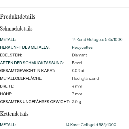
Meistverkaufte
NACH DER FARBE
Meistverkaufte
Ohrrinnge
Produktdetails
NACH DER FORM
Ringe
Schmuckdetails
MASSGEFERTIGTER
Personalisierte
METALL
:
14 Karat Gelbgold 585/1000
ANSEHEN
DIAMANTEN
Halsketten
HERKUNFT DES METALLS
:
Recyceltes
ANSEHEN
EDELSTEIN:
Diamant
ARTEN DER SCHMUCKFASSUNG
:
Bezel
GESAMTGEWICHT IN KARAT:
0.03 ct
ANSEHEN
METALLOBERFLÄCHE:
Hochglänzend
Wave Kollektion
BREITE:
4 mm
HÖHE:
7 mm
GESAMTES UNGEFÄHRES GEWICHT:
3.9 g
ANSEHEN
Kettendetails
METALL
:
14 Karat Gelbgold 585/1000