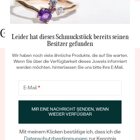
Gute Gründe für Eppi
Leider hat dieses Schmuckstück bereits seinen
Besitzer gefunden
Wir haben noch viele ähnliche Produkte, die auf Sie warten.
Bestseller
Wenn Sie über die Verfügbarkeit dieses Juwels informiert
werden möchten, hinterlassen Sie uns bitte Ihre E-Mail.
E-Mail
*
ANSEHEN
Ein Eppi-sches Erlebnis
Wenn Sie online oder persönlich einkaufen, können Sie
MIR EINE NACHRICHT SENDEN, WENN
sich darauf verlassen, dass unser Team dafür sorgt,
WIEDER VERFÜGBAR
dass schon die Auswahl eines Schmuckstücks zu
einem unvergesslichen Erlebnis wird.
Mit meinem Klicken bestätige ich, dass ich die
Datenschutzbestimmungen
zur Kenntnis