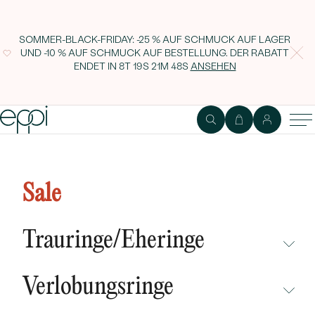
SOMMER-BLACK-FRIDAY: -25 % AUF SCHMUCK AUF LAGER
UND -10 % AUF SCHMUCK AUF BESTELLUNG. DER RABATT
ENDET IN
8T 19S 21M 47S
ANSEHEN
Granattropfen in silbernen
Ohrringen Nandika
Sale
Trauringe/Eheringe
NICHT ÜBERSEHEN
Verlobungsringe
NEUHEITEN
NICHT ÜBERSEHEN