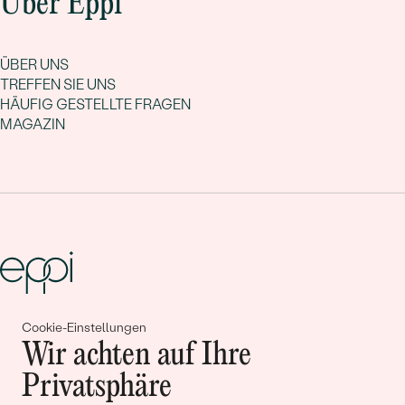
Über Eppi
ÜBER UNS
TREFFEN SIE UNS
HÄUFIG GESTELLTE FRAGEN
MAGAZIN
Cookie-Einstellungen
Gemeinsam erschaffen wir
Wir achten auf Ihre
Geschichten von Schönheit und
Privatsphäre
Liebe