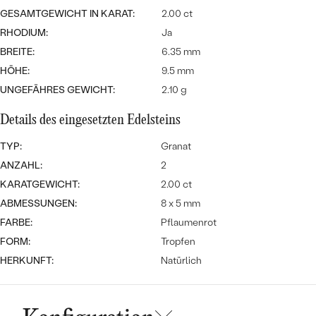
MIT SALT AND PEPPER DIAMANTEN
LUXURIÖSE
GESAMTGEWICHT IN KARAT:
2.00 ct
PREISWERTE
EDELSTEINSCHMUCK
Meistverkaufte
MIT EDELSTEIN
RHODIUM:
Ja
BREITE:
6.35 mm
LUXURIÖSE
SCHMUCK MIT LAB GROWN
Eheringe
HÖHE:
9.5 mm
DIAMANTEN
NACH MATERIAL
UNGEFÄHRES GEWICHT:
2.10 g
GOLD
PERLENSCHMUCK
Details des eingesetzten Edelsteins
ANSCHAUEN
PLATIN
TYP:
Granat
NACH STYL
ANZAHL:
2
SILBER
KARATGEWICHT:
2.00 ct
PERSONALISIERT
ABMESSUNGEN:
8 x 5 mm
SYMBOLISCH
FARBE:
Pflaumenrot
FORM:
Tropfen
MINIMALISTISCH
HERKUNFT:
Natürlich
NACH ANLASS