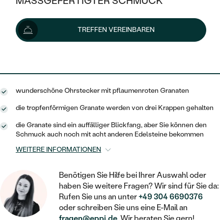
MASSGEFERTIGTER SCHMUCK
99 €
SILBER
MIT MEHREREN DIAMANTEN
NACH STYL
GOLD
AUSVERKAUF
AUSVERKAUF
Lieferoptionen
TREFFEN VEREINBAREN
PLATIN
KLASSISCH
HALO
SILBER
WENN SCHMUCK HILFT
NACH MATERIAL
MINIMALISTISCHE
89 €
mit dem Code
SUN10
.
DREI STEINE
PLATIN
NACH STYL
GOLD
NACH TYP
MEMOIRE
OHRSTECKER
VINTAGE
wunderschöne Ohrstecker mit pflaumenroten Granaten
OHRRINGE
SILBER
NACH STYL
V-FORM
CREOLEN
IM SET
die tropfenförmigen Granate werden von drei Krappen gehalten
SOLITÄR
RINGE
PLATIN
die Granate sind ein auffälliger Blickfang, aber Sie können den
VINTAGE
MINIMALISTISCHE
AUSSERGEWÖHNLICH
Schmuck auch noch mit acht anderen Edelsteine bekommen
ZUR GEBURT EINES KINDES
ANHÄNGER / KETTEN
WEITERE INFORMATIONEN
AUSSERGEWÖHNLICHE
NACH STYL
OHRHÄNGER
PERSONALISIERT
ARMBÄNDER
GESTALTE EINEN RING
MEMOIRE
Benötigen Sie Hilfe bei Ihrer Auswahl oder
GEHÄMMERTE
SOLITÄR
WÄHLE EINEN RING
haben Sie weitere Fragen? Wir sind für Sie da:
MIT STERNZEICHEN
SCHMUCKSET
MINIMALISTISCHE
Rufen Sie uns an unter
+49 304 6690376
VON HAND GRAVIERTE
HERZ
oder schreiben Sie uns eine E-Mail an
DIAMANTEN ZUM EINFASSEN
MINIMALISTISCH
HERRENSCHMUCK
fragen@eppi.de
. Wir beraten Sie gern!