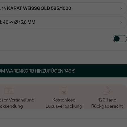
:
14 KARAT WEISSGOLD 585/1000
:
49 -> Ø 15,6 MM
TART AUS
in
UM WARENKORB HINZUFÜGEN
749 €
oser Versand und
Kostenlose
120 Tage
cksendung
Luxusverpackung
Rückgaberecht