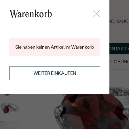
Warenkorb
SOMMER-BLACK-FRIDAY: -25 % AUF SCHMUCK
Sie haben keinen Artikel im Warenkorb
ÜBER UNS
MAGAZIN
SCHMUCK NACH MASS
KONTAKT 
SALE
TRAURINGE/EHERINGE
VERLOBUN
RINGE
EDELSTEINRINGE
WEITER EINKAUFEN