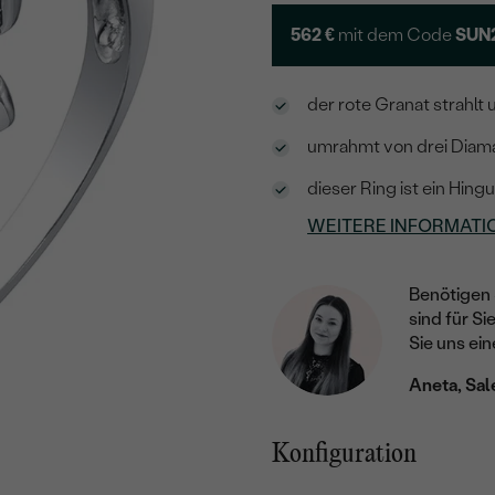
562 €
mit dem Code
SUN
der rote Granat strahlt 
umrahmt von drei Diama
dieser Ring ist ein Hing
WEITERE INFORMATI
Benötigen 
sind für Si
Sie uns ein
Aneta, Sal
Konfiguration