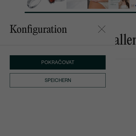
Konfiguration
Das könnte Ihnen gefalle
POKRAČOVAT
Edily
Sava
AUF LAGER
€ 189
von € 1 139
SPEICHERN