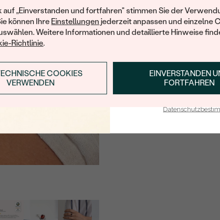
Ihren ersten Ein
k auf „Einverstanden und fortfahren" stimmen Sie der Verwendu
Sie können Ihre
Einstellungen
jederzeit anpassen und einzelne 
swählen. Weitere Informationen und detaillierte Hinweise finde
ie-Richtlinie
.
TECHNISCHE COOKIES
EINVERSTANDEN 
ANMELDEN & RABAT
VERWENDEN
FORTFAHREN
E-Mail-Adresse je bei uns i
Datenschutzbest