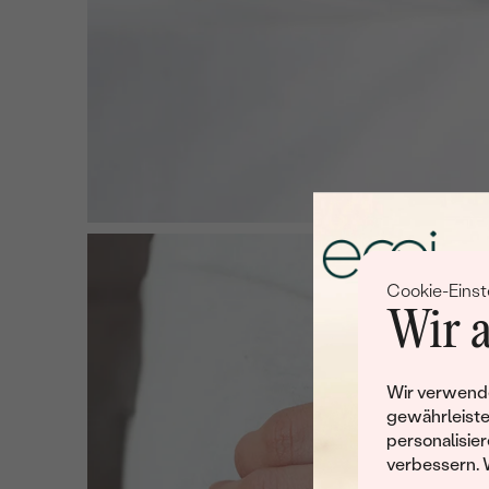
Cookie-Einst
Wir a
Wir verwende
gewährleiste
personalisier
verbessern. 