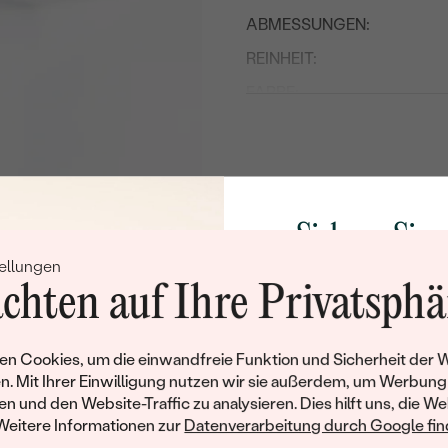
ABMESSUNGEN:
REINHEIT:
FARBE:
FORM:
HERKUNFT:
Nebensteine
Sichern Sie 
TYP:
ellungen
Rabatt auf Ih
ANZAHL:
chten auf Ihre Privatsphä
Schmucks
FORM:
Werden Sie Teil unse
n Cookies, um die einwandfreie Funktion und Sicherheit der 
und entdecken Sie die W
n. Mit Ihrer Einwilligung nutzen wir sie außerdem, um Werbung
gefertigten Schmucks
en und den Website-Traffic zu analysieren. Dies hilft uns, die We
Willkommensgeschen
Weitere Informationen zur
Datenverarbeitung durch Google find
Ihnen umgehend einen 