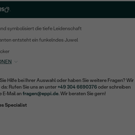
25
.
und symbolisiert die tiefe Leidenschaft
nten entsteht ein funkelndes Juwel
ucker
ONEN
Sie Hilfe bei Ihrer Auswahl oder haben Sie weitere Fragen? Wir
e da: Rufen Sie uns an unter
+49 304 6690376
oder schreiben
e E-Mail an
fragen@eppi.de
. Wir beraten Sie gern!
es Specialist