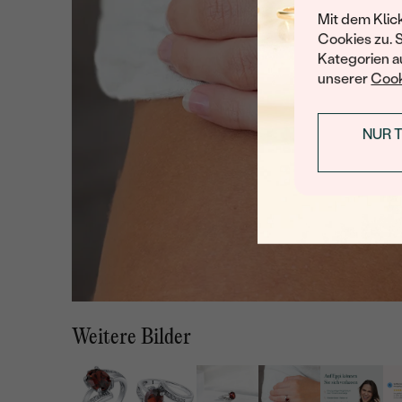
Mit dem Klic
Cookies zu. 
Kategorien au
unserer
Cook
NUR 
Weitere Bilder