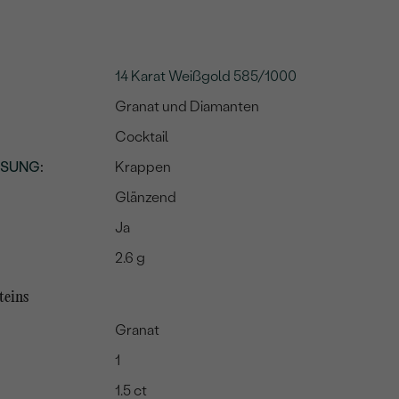
14 Karat Weißgold 585/1000
Granat und Diamanten
Cocktail
SSUNG
:
Krappen
Glänzend
Ja
2.6 g
teins
Granat
1
1.5 ct