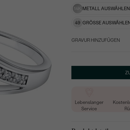
14K
METALL AUSWÄHLEN
49
GRÖSSE AUSWÄHLEN
GRAVUR HINZUFÜGEN
WÄHLEN SIE SCHRIF
Geben Sie Initialen/Text e
Z
15
/ 15 ZEICHEN
Lebenslanger
Kostenl
Service
Rü