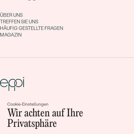
ÜBER UNS
TREFFEN SIE UNS
HÄUFIG GESTELLTE FRAGEN
MAGAZIN
Gemeinsam erschaffen wir
Cookie-Einstellungen
Wir achten auf Ihre
Geschichten von Schönheit und
Privatsphäre
Liebe