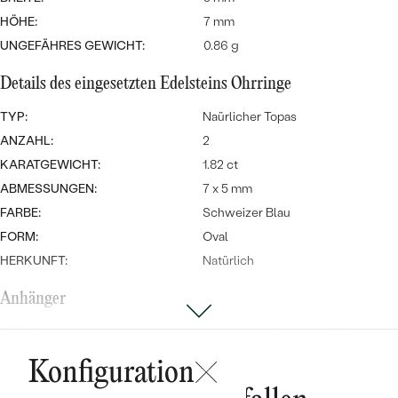
Meistverkaufte
NACH DER FARBE
HÖHE:
7 mm
Meistverkaufte
Ohrrinnge
UNGEFÄHRES GEWICHT:
0.86 g
NACH DER FORM
Ringe
Details des eingesetzten Edelsteins Ohrringe
MASSGEFERTIGTER
Personalisierte
TYP:
Naürlicher Topas
ANSEHEN
DIAMANTEN
ANZAHL:
2
Halsketten
ANSEHEN
KARATGEWICHT:
1.82 ct
ABMESSUNGEN:
7 x 5 mm
FARBE:
Schweizer Blau
ANSEHEN
FORM:
Oval
Wave Kollektion
HERKUNFT:
Natürlich
Anhänger
METALL
:
14 Karat Gelbgold 585/1000
ANSEHEN
EDELSTEIN:
Topas und Diamanten
Konfiguration
ARTEN DER SCHMUCKFASSUNG
:
Krappen