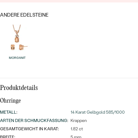
MIT SALT AND PEPPER DIAMANTEN
LUXURIÖSE
PREISWERTE
EDELSTEINSCHMUCK
Meistverkaufte
MIT EDELSTEIN
ANDERE EDELSTEINE
LUXURIÖSE
SCHMUCK MIT LAB GROWN
Eheringe
DIAMANTEN
NACH MATERIAL
GOLD
PERLENSCHMUCK
MORGANIT
ANSCHAUEN
PLATIN
NACH STYL
SILBER
PERSONALISIERT
Produktdetails
SYMBOLISCH
Ohrringe
MINIMALISTISCH
METALL
:
14 Karat Gelbgold 585/1000
ARTEN DER SCHMUCKFASSUNG
:
Krappen
NACH ANLASS
GESAMTGEWICHT IN KARAT:
1.82 ct
BREITE:
5 mm