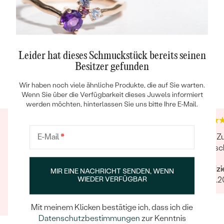
REINHEIT:
SI1/SI2
FARBE:
G-H
Leider hat dieses Schmuckstück bereits seinen
Besitzer gefunden
Trusted shop Bewertungen
Google Bewertungen
4.9
4.9
Wir haben noch viele ähnliche Produkte, die auf Sie warten.
Wenn Sie über die Verfügbarkeit dieses Juwels informiert
werden möchten, hinterlassen Sie uns bitte Ihre E-Mail.
Schöner Schmuck, super Service. Das Team
Sehr Zu
E-Mail
*
steht einem mit Rat und Tat zur Seite, sei es bei
kam sc
der Beratung, Änderungswünsche oder
Verifiz
Problemen mit Bestellungen.
MIR EINE NACHRICHT SENDEN, WENN
13.09.2
WIEDER VERFÜGBAR
Verifizierter Kunde
23.06.2025
Mit meinem Klicken bestätige ich, dass ich die
Datenschutzbestimmungen
zur Kenntnis