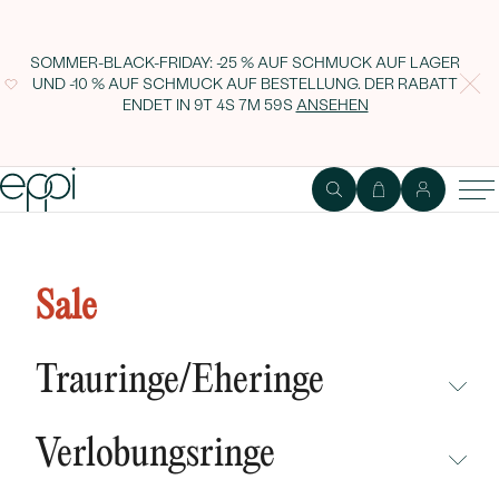
SOMMER-BLACK-FRIDAY: -25 % AUF SCHMUCK AUF LAGER
UND -10 % AUF SCHMUCK AUF BESTELLUNG. DER RABATT
ENDET IN
9T 4S 7M 58S
ANSEHEN
Goldenes Schmuckset mit Topasen
und Diamanten Cradice
Sale
Trauringe/Eheringe
NICHT ÜBERSEHEN
Verlobungsringe
NEUHEITEN
NICHT ÜBERSEHEN