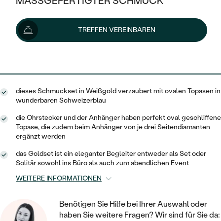
MASSGEFERTIGTER SCHMUCK
889 €
936 €
-6 %
SILBER
MIT MEHREREN DIAMANTEN
NACH STYL
GOLD
AUSVERKAUF
AUSVERKAUF
Lieferoptionen
TREFFEN VEREINBAREN
PLATIN
KLASSISCH
HALO
SILBER
WENN SCHMUCK HILFT
NACH MATERIAL
MINIMALISTISCHE
800 €
mit dem Code
SUN10
.
DREI STEINE
PLATIN
NACH STYL
GOLD
NACH TYP
MEMOIRE
OHRSTECKER
VINTAGE
dieses Schmuckset in Weißgold verzaubert mit ovalen Topasen in
OHRRINGE
SILBER
NACH STYL
wunderbaren Schweizerblau
V-FORM
CREOLEN
IM SET
SOLITÄR
RINGE
die Ohrstecker und der Anhänger haben perfekt oval geschliffene
PLATIN
Topase, die zudem beim Anhänger von je drei Seitendiamanten
VINTAGE
MINIMALISTISCHE
AUSSERGEWÖHNLICH
ergänzt werden
ZUR GEBURT EINES KINDES
ANHÄNGER / KETTEN
AUSSERGEWÖHNLICHE
NACH STYL
das Goldset ist ein eleganter Begleiter entweder als Set oder
OHRHÄNGER
Solitär sowohl ins Büro als auch zum abendlichen Event
PERSONALISIERT
ARMBÄNDER
GESTALTE EINEN RING
MEMOIRE
GEHÄMMERTE
WEITERE INFORMATIONEN
SOLITÄR
WÄHLE EINEN RING
MIT STERNZEICHEN
SCHMUCKSET
MINIMALISTISCHE
VON HAND GRAVIERTE
HERZ
Benötigen Sie Hilfe bei Ihrer Auswahl oder
DIAMANTEN ZUM EINFASSEN
MINIMALISTISCH
HERRENSCHMUCK
haben Sie weitere Fragen? Wir sind für Sie da: