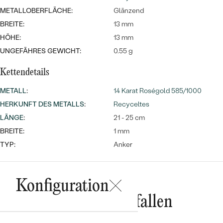
Meistverkaufte
NACH DER FARBE
METALLOBERFLÄCHE:
Glänzend
Meistverkaufte
Ohrrinnge
BREITE:
13 mm
NACH DER FORM
HÖHE:
13 mm
Ringe
UNGEFÄHRES GEWICHT:
0.55 g
MASSGEFERTIGTER
Personalisierte
Kettendetails
ANSEHEN
DIAMANTEN
Halsketten
METALL
:
14 Karat Roségold 585/1000
ANSEHEN
HERKUNFT DES METALLS
:
Recyceltes
LÄNGE
:
21 - 25 cm
ANSEHEN
BREITE:
1 mm
Wave Kollektion
TYP:
Anker
Konfiguration
ANSEHEN
Das könnte Ihnen gefallen