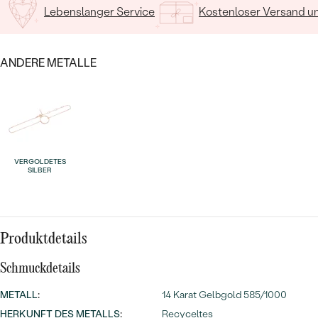
MIT SALT AND PEPPER DIAMANTEN
LUXURIÖSE
Lebenslanger Service
Kostenloser Versand 
PREISWERTE
EDELSTEINSCHMUCK
Meistverkaufte
MIT EDELSTEIN
LUXURIÖSE
SCHMUCK MIT LAB GROWN
ANDERE METALLE
Eheringe
DIAMANTEN
NACH MATERIAL
GOLD
PERLENSCHMUCK
ANSCHAUEN
PLATIN
NACH STYL
VERGOLDETES
SILBER
SILBER
PERSONALISIERT
SYMBOLISCH
Produktdetails
MINIMALISTISCH
Schmuckdetails
NACH ANLASS
METALL
:
14 Karat Gelbgold 585/1000
HERKUNFT DES METALLS
:
Recyceltes