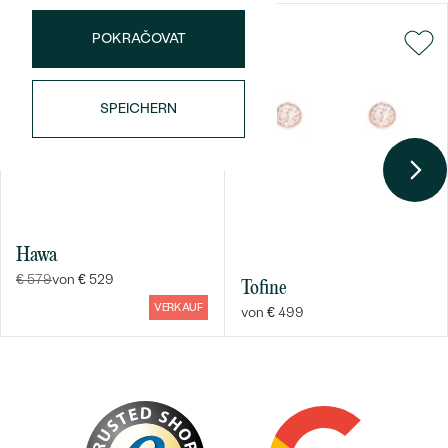
POKRAČOVAT
SPEICHERN
Bestseller
Hawa
€ 579
von € 529
ANSEHEN
Tofine
VERKAUF
von € 499