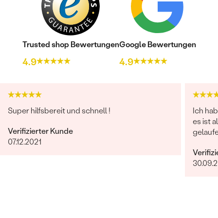
Trusted shop Bewertungen
Google Bewertungen
4.9
4.9
Super hilfsbereit und schnell !
Ich hab
es ist 
Verifizierter Kunde
gelaufe
07.12.2021
Verifiz
30.09.