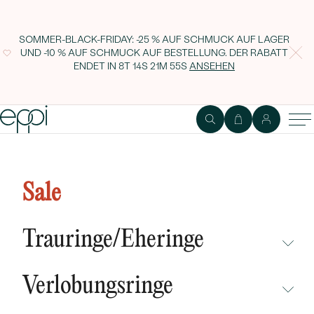
SOMMER-BLACK-FRIDAY: -25 % AUF SCHMUCK AUF LAGER
UND -10 % AUF SCHMUCK AUF BESTELLUNG. DER RABATT
ENDET IN
8T 14S 21M 54S
ANSEHEN
Goldenes Karma-Fußkettchen
Cain
Sale
Trauringe/Eheringe
NICHT ÜBERSEHEN
Verlobungsringe
NEUHEITEN
NICHT ÜBERSEHEN