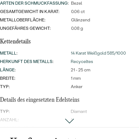
Meistverkaufte
ARTEN DER SCHMUCKFASSUNG
NACH DER FARBE
:
Bezel
Meistverkaufte
GESAMTGEWICHT IN KARAT:
0.06 ct
Ohrrinnge
NACH DER FORM
METALLOBERFLÄCHE:
Glänzend
Ringe
UNGEFÄHRES GEWICHT:
0.08 g
MASSGEFERTIGTER
Personalisierte
Kettendetails
ANSEHEN
DIAMANTEN
Halsketten
METALL
:
14 Karat Weißgold 585/1000
ANSEHEN
HERKUNFT DES METALLS
:
Recyceltes
LÄNGE
:
21 - 25 cm
BREITE:
1 mm
ANSEHEN
Wave Kollektion
TYP:
Anker
Details des eingesetzten Edelsteins
TYP:
Diamant
ANSEHEN
ANZAHL:
1
KARATGEWICHT:
0.06 ct
ABMESSUNGEN:
2.5 mm (0.06 ct)