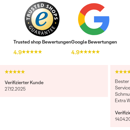
Trusted shop Bewertungen
Google Bewertungen
4.9
4.9
Bester
Verifizierter Kunde
Service
27.12.2025
Schmuc
Extra 
erfüllt
Verifiz
14.04.2