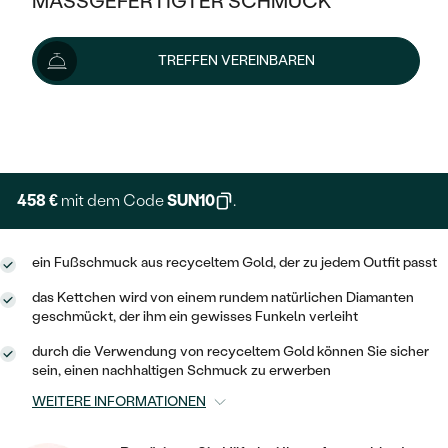
MASSGEFERTIGTER SCHMUCK
509 €
SILBER
MIT MEHREREN DIAMANTEN
NACH STYL
GOLD
AUSVERKAUF
AUSVERKAUF
Wir liefern den Schmuck innerhalb von 3 - 4 Wochen.
TREFFEN VEREINBAREN
PLATIN
KLASSISCH
HALO
Lieferoptionen
SILBER
WENN SCHMUCK HILFT
NACH MATERIAL
MINIMALISTISCHE
DREI STEINE
PLATIN
+ 127 €
NACH STYL
EXPRESSHERSTELLUNG
GOLD
NACH TYP
MEMOIRE
OHRSTECKER
VINTAGE
OHRRINGE
SILBER
NACH STYL
458 €
mit dem Code
SUN10
.
V-FORM
CREOLEN
IM SET
SOLITÄR
RINGE
PLATIN
VINTAGE
ein Fußschmuck aus recyceltem Gold, der zu jedem Outfit passt
MINIMALISTISCHE
AUSSERGEWÖHNLICH
ZUR GEBURT EINES KINDES
ANHÄNGER / KETTEN
das Kettchen wird von einem rundem natürlichen Diamanten
AUSSERGEWÖHNLICHE
NACH STYL
OHRHÄNGER
geschmückt, der ihm ein gewisses Funkeln verleiht
PERSONALISIERT
ARMBÄNDER
GESTALTE EINEN RING
MEMOIRE
durch die Verwendung von recyceltem Gold können Sie sicher
GEHÄMMERTE
SOLITÄR
sein, einen nachhaltigen Schmuck zu erwerben
WÄHLE EINEN RING
MIT STERNZEICHEN
SCHMUCKSET
MINIMALISTISCHE
WEITERE INFORMATIONEN
VON HAND GRAVIERTE
HERZ
DIAMANTEN ZUM EINFASSEN
MINIMALISTISCH
HERRENSCHMUCK