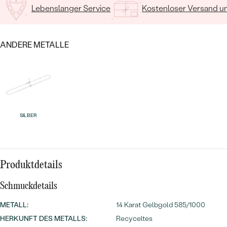
MIT SALT AND PEPPER DIAMANTEN
LUXURIÖSE
Lebenslanger Service
Kostenloser Versand 
PREISWERTE
EDELSTEINSCHMUCK
Meistverkaufte
MIT EDELSTEIN
LUXURIÖSE
SCHMUCK MIT LAB GROWN
ANDERE METALLE
Eheringe
DIAMANTEN
NACH MATERIAL
GOLD
PERLENSCHMUCK
ANSCHAUEN
PLATIN
NACH STYL
SILBER
SILBER
PERSONALISIERT
SYMBOLISCH
Produktdetails
MINIMALISTISCH
Schmuckdetails
METALL
:
14 Karat Gelbgold 585/1000
NACH ANLASS
HERKUNFT DES METALLS
:
Recyceltes