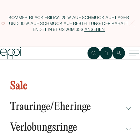
SOMMER-BLACK-FRIDAY: -25 % AUF SCHMUCK AUF LAGER
UND -10 % AUF SCHMUCK AUF BESTELLUNG. DER RABATT
ENDET IN
8T 6S 26M 34S
ANSEHEN
Goldenes Fußkettchen mit
Diamanten Aimie
Sale
Trauringe/Eheringe
NICHT ÜBERSEHEN
Verlobungsringe
NEUHEITEN
NICHT ÜBERSEHEN