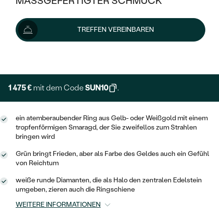
MASSGEFERTIGTER SCHMUCK
SILBER
MIT MEHREREN DIAMANTEN
NACH STYL
GOLD
AUSVERKAUF
1 639 €
AUSVERKAUF
TREFFEN VEREINBAREN
PLATIN
KLASSISCH
HALO
SILBER
WENN SCHMUCK HILFT
Wir liefern den Schmuck innerhalb von 3 - 4 Wochen.
NACH MATERIAL
Lieferoptionen
MINIMALISTISCHE
DREI STEINE
PLATIN
NACH STYL
GOLD
NACH TYP
MEMOIRE
OHRSTECKER
VINTAGE
1 475 €
mit dem Code
SUN10
.
OHRRINGE
SILBER
NACH STYL
V-FORM
CREOLEN
IM SET
SOLITÄR
RINGE
ein atemberaubender Ring aus Gelb- oder Weißgold mit einem
PLATIN
VINTAGE
tropfenförmigen Smaragd, der Sie zweifellos zum Strahlen
MINIMALISTISCHE
AUSSERGEWÖHNLICH
bringen wird
ZUR GEBURT EINES KINDES
ANHÄNGER / KETTEN
AUSSERGEWÖHNLICHE
NACH STYL
OHRHÄNGER
Grün bringt Frieden, aber als Farbe des Geldes auch ein Gefühl
PERSONALISIERT
ARMBÄNDER
von Reichtum
GESTALTE EINEN RING
MEMOIRE
GEHÄMMERTE
SOLITÄR
weiße runde Diamanten, die als Halo den zentralen Edelstein
WÄHLE EINEN RING
MIT STERNZEICHEN
SCHMUCKSET
umgeben, zieren auch die Ringschiene
MINIMALISTISCHE
VON HAND GRAVIERTE
HERZ
WEITERE INFORMATIONEN
DIAMANTEN ZUM EINFASSEN
MINIMALISTISCH
HERRENSCHMUCK