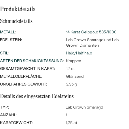
Meistverkaufte
NACH DER FARBE
Meistverkaufte
Produktdetails
Ohrrinnge
NACH DER FORM
Schmuckdetails
Ringe
MASSGEFERTIGTER
Personalisierte
METALL
:
14 Karat Gelbgold 585/1000
EDELSTEIN:
Lab Grown Smaragd und Lab
ANSEHEN
DIAMANTEN
Grown Diamanten
Halsketten
ANSEHEN
STIL
:
Halo/Half halo
ARTEN DER SCHMUCKFASSUNG
:
Krappen
GESAMTGEWICHT IN KARAT:
1.7 ct
ANSEHEN
METALLOBERFLÄCHE:
Glänzend
Wave Kollektion
UNGEFÄHRES GEWICHT:
3.35 g
Details des eingesetzten Edelsteins
TYP:
Lab Grown Smaragd
ANSEHEN
ANZAHL:
1
KARATGEWICHT:
1,25 ct