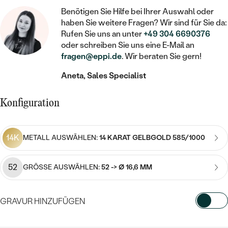
STATEMENT
MIT FÜLLUNG
KINDER
Benötigen Sie Hilfe bei Ihrer Auswahl oder
LAB GROWN DIAMANTEN ZUM
MEDAILLON
SCHMUCK FÜR KINDER
haben Sie weitere Fragen? Wir sind für Sie da:
SIEGELRINGE
EINFASSEN
IM SET
PIERCINGS
Rufen Sie uns an unter
+49 304 6690376
KETTEN
BROSCHEN
oder schreiben Sie uns eine E-Mail an
PERSONALISIERT
FARBIGE DIAMANTEN ZUM EINFASSEN
fragen@eppi.de
. Wir beraten Sie gern!
NACH PREIS
HERZKETTEN
SCHMUCKZUBEHÖR
NACH STEIN
Aneta, Sales Specialist
GÜNSTIG
NACH EDELSTEIN
NACH EDELSTEIN
MIT DIAMANT
MIT TIEREN
NACH MATERIAL
Konfiguration
MIT DIAMANT
MIT DIAMANT
LUXURIÖSE
MIT EDELSTEIN
GOLD
NACH EDELSTEIN
MIT EDELSTEIN
MIT LAB GROWN DIAMANT
PERLENOHRRINGE
14K
METALL AUSWÄHLEN:
14 KARAT GELBGOLD 585/1000
MIT DIAMANT
SILBER
PERLENRINGE
MIT MOISSANIT
52
MIT EDELSTEIN
PLATIN
NACH PREIS
GRÖSSE AUSWÄHLEN:
52 -> Ø 16,6 MM
MIT FARBIGEN DIAMANTEN
NACH PREIS
PREISWERTE
PERLENKETTEN
GRAVUR HINZUFÜGEN
NACH STEIN
MIT SCHWARZEN DIAMANTEN
PREISWERTE
LUXURIÖSE
DIAMANTSCHMUCK
WÄHLEN SIE SCHRIFTART AUS
NACH PREIS