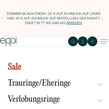
SOMMER-BLACK-FRIDAY: -25 % AUF SCHMUCK AUF LAGER
UND -10 % AUF SCHMUCK AUF BESTELLUNG. DER RABATT
ENDET IN
7T 16S 34M 44S
ANSEHEN
Goldener Ring mit Lab Grown
Smaragd in Tropfenform und
Sale
Diamanten Mason
Trauringe/Eheringe
NICHT ÜBERSEHEN
Verlobungsringe
NEUHEITEN
NICHT ÜBERSEHEN