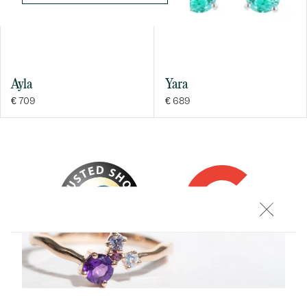
FARBE:
F-G
HERKUNFT:
Natürlich
Ayla
Yara
€ 709
€ 689
Bestseller
ANSEHEN
Trusted shop Bewertungen
Google Bewertungen
4.9
4.9