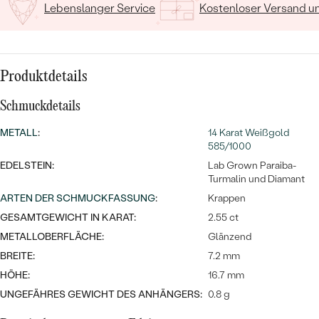
MIT SALT AND PEPPER DIAMANTEN
LUXURIÖSE
Lebenslanger Service
Kostenloser Versand 
PREISWERTE
EDELSTEINSCHMUCK
Meistverkaufte
MIT EDELSTEIN
LUXURIÖSE
SCHMUCK MIT LAB GROWN
Eheringe
Produktdetails
DIAMANTEN
NACH MATERIAL
Schmuckdetails
GOLD
PERLENSCHMUCK
METALL
:
14 Karat Weißgold
ANSCHAUEN
PLATIN
585/1000
NACH STYL
EDELSTEIN:
Lab Grown Paraiba-
SILBER
Turmalin und Diamant
PERSONALISIERT
ARTEN DER SCHMUCKFASSUNG
:
Krappen
GESAMTGEWICHT IN KARAT:
2.55 ct
SYMBOLISCH
METALLOBERFLÄCHE:
Glänzend
BREITE:
7.2 mm
MINIMALISTISCH
HÖHE:
16.7 mm
NACH ANLASS
UNGEFÄHRES GEWICHT DES ANHÄNGERS:
0.8 g