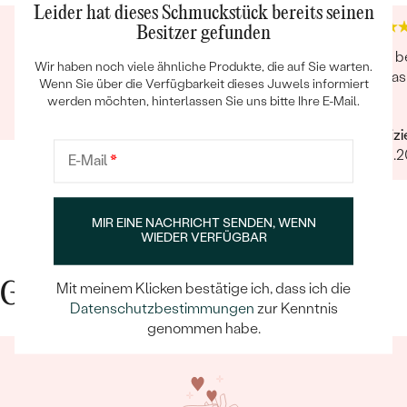
Leider hat dieses Schmuckstück bereits seinen
Besitzer gefunden
Super hilfsbereit und schnell !
Alles b
Wir haben noch viele ähnliche Produkte, die auf Sie warten.
auf da
Wenn Sie über die Verfügbarkeit dieses Juwels informiert
Verifizierter Kunde
Opa
werden möchten, hinterlassen Sie uns bitte Ihre E-Mail.
07.12.2021
Verifiz
31.08.2
E-Mail
*
MIR EINE NACHRICHT SENDEN, WENN
WIEDER VERFÜGBAR
Mit meinem Klicken bestätige ich, dass ich die
Gute Gründe für Eppi
Datenschutzbestimmungen
zur Kenntnis
genommen habe.