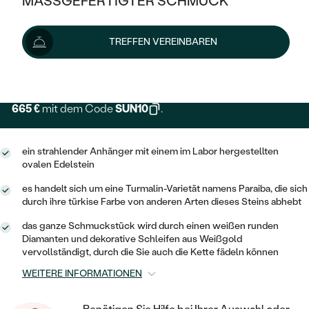
MASSGEFERTIGTER SCHMUCK
SILBER
MIT MEHREREN DIAMANTEN
NACH STYL
GOLD
AUSVERKAUF
739 €
AUSVERKAUF
TREFFEN VEREINBAREN
PLATIN
KLASSISCH
HALO
SILBER
WENN SCHMUCK HILFT
Lieferoptionen
NACH MATERIAL
MINIMALISTISCHE
DREI STEINE
PLATIN
NACH STYL
GOLD
NACH TYP
665 €
mit dem Code
SUN10
.
MEMOIRE
OHRSTECKER
VINTAGE
OHRRINGE
SILBER
NACH STYL
V-FORM
CREOLEN
IM SET
ein strahlender Anhänger mit einem im Labor hergestellten
SOLITÄR
RINGE
ovalen Edelstein
PLATIN
VINTAGE
MINIMALISTISCHE
AUSSERGEWÖHNLICH
es handelt sich um eine Turmalin-Varietät namens Paraiba, die sich
ZUR GEBURT EINES KINDES
ANHÄNGER / KETTEN
durch ihre türkise Farbe von anderen Arten dieses Steins abhebt
AUSSERGEWÖHNLICHE
NACH STYL
OHRHÄNGER
das ganze Schmuckstück wird durch einen weißen runden
PERSONALISIERT
ARMBÄNDER
GESTALTE EINEN RING
Diamanten und dekorative Schleifen aus Weißgold
MEMOIRE
GEHÄMMERTE
SOLITÄR
vervollständigt, durch die Sie auch die Kette fädeln können
WÄHLE EINEN RING
MIT STERNZEICHEN
SCHMUCKSET
WEITERE INFORMATIONEN
MINIMALISTISCHE
VON HAND GRAVIERTE
HERZ
DIAMANTEN ZUM EINFASSEN
MINIMALISTISCH
HERRENSCHMUCK