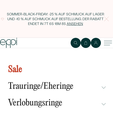
SOMMER-BLACK-FRIDAY: -25 % AUF SCHMUCK AUF LAGER
UND -10 % AUF SCHMUCK AUF BESTELLUNG. DER RABATT
ENDET IN
7T 6S 18M 7S
ANSEHEN
Goldener Anhänger mit einem
ovalen Lab Grown Paraiba
Sale
Turmalin Davi
Trauringe/Eheringe
NICHT ÜBERSEHEN
Verlobungsringe
NEUHEITEN
NICHT ÜBERSEHEN