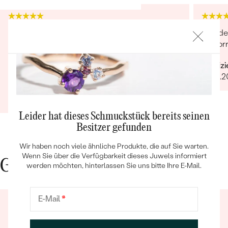
Den Kundenservice kann man nur als exzellent
Wunder
bezeichnen! Sehr gut ist da noch zu wenig: sehr
hervor
engagiert, guter follow-up-Service, Zusagen
Verifiz
werden auf den Punkt eingehalten, Betreuung
04.01.
ist herausragend!
Verifizierter Kunde
Bestseller
18.01.2021
Ganze Bewertung anzeigen
Leider hat dieses Schmuckstück bereits seinen
Besitzer gefunden
ANSEHEN
Wir haben noch viele ähnliche Produkte, die auf Sie warten.
Wenn Sie über die Verfügbarkeit dieses Juwels informiert
Gute Gründe für Eppi
werden möchten, hinterlassen Sie uns bitte Ihre E-Mail.
E-Mail
*