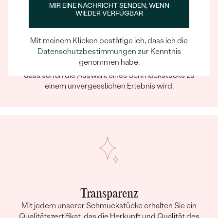
MIR EINE NACHRICHT SENDEN, WENN
WIEDER VERFÜGBAR
Ein Eppi-sches Erlebnis
Mit meinem Klicken bestätige ich, dass ich die
Datenschutzbestimmungen
zur Kenntnis
Wenn Sie online oder persönlich einkaufen, können Sie
genommen habe.
sich darauf verlassen, dass unser Team dafür sorgt,
dass schon die Auswahl eines Schmuckstücks zu
einem unvergesslichen Erlebnis wird.
Transparenz
Mit jedem unserer Schmuckstücke erhalten Sie ein
Qualitätszertifikat, das die Herkunft und Qualität des