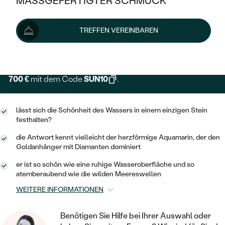
MASSGEFERTIGTER SCHMUCK
SILBER
MIT MEHREREN DIAMANTEN
NACH STYL
GOLD
AUSVERKAUF
778 €
AUSVERKAUF
TREFFEN VEREINBAREN
PLATIN
KLASSISCH
HALO
SILBER
WENN SCHMUCK HILFT
Lieferoptionen
NACH MATERIAL
MINIMALISTISCHE
DREI STEINE
PLATIN
NACH STYL
GOLD
NACH TYP
700 €
mit dem Code
SUN10
.
MEMOIRE
OHRSTECKER
VINTAGE
OHRRINGE
SILBER
NACH STYL
V-FORM
CREOLEN
IM SET
lässt sich die Schönheit des Wassers in einem einzigen Stein
SOLITÄR
RINGE
festhalten?
PLATIN
VINTAGE
MINIMALISTISCHE
AUSSERGEWÖHNLICH
die Antwort kennt vielleicht der herzförmige Aquamarin, der den
ZUR GEBURT EINES KINDES
ANHÄNGER / KETTEN
Goldanhänger mit Diamanten dominiert
AUSSERGEWÖHNLICHE
NACH STYL
OHRHÄNGER
er ist so schön wie eine ruhige Wasseroberfläche und so
PERSONALISIERT
ARMBÄNDER
GESTALTE EINEN RING
atemberaubend wie die wilden Meereswellen
MEMOIRE
GEHÄMMERTE
SOLITÄR
WÄHLE EINEN RING
WEITERE INFORMATIONEN
MIT STERNZEICHEN
SCHMUCKSET
MINIMALISTISCHE
VON HAND GRAVIERTE
HERZ
DIAMANTEN ZUM EINFASSEN
MINIMALISTISCH
Benötigen Sie Hilfe bei Ihrer Auswahl oder
HERRENSCHMUCK