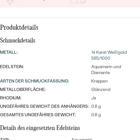
MIT SALT AND PEPPER DIAMANTEN
LUXURIÖSE
PREISWERTE
EDELSTEINSCHMUCK
Meistverkaufte
MIT EDELSTEIN
LUXURIÖSE
SCHMUCK MIT LAB GROWN
Produktdetails
Eheringe
DIAMANTEN
NACH MATERIAL
Schmuckdetails
GOLD
PERLENSCHMUCK
METALL
:
14 Karat Weißgold
585/1000
ANSCHAUEN
PLATIN
EDELSTEIN:
Aquamarin und
NACH STYL
Diamante
SILBER
ARTEN DER SCHMUCKFASSUNG
:
Krappen
PERSONALISIERT
METALLOBERFLÄCHE:
Glänzend
RHODIUM:
Ja
SYMBOLISCH
UNGEFÄHRES GEWICHT DES ANHÄNGERS:
0.8 g
MINIMALISTISCH
GESAMTES UNGEFÄHRES GEWICHT:
0.8 g
Details des eingesetzten Edelsteins
NACH ANLASS
TYP:
Aquamarin