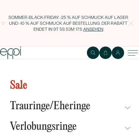
SOMMER-BLACK-FRIDAY: -25 % AUF SCHMUCK AUF LAGER
UND -10 % AUF SCHMUCK AUF BESTELLUNG. DER RABATT
ENDET IN
9T 5S 53M 17S
ANSEHEN
Goldener Anhänger mit
Diamanten und Aquamarinherz
Sale
Meghan
Trauringe/Eheringe
NICHT ÜBERSEHEN
Verlobungsringe
NEUHEITEN
NICHT ÜBERSEHEN