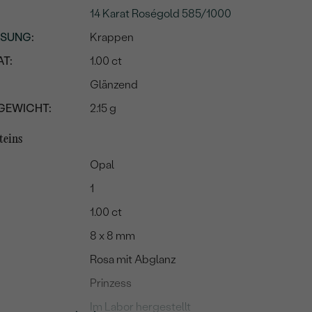
14 Karat Roségold 585/1000
SSUNG
:
Krappen
T:
1.00 ct
Glänzend
GEWICHT:
2.15 g
teins
Opal
1
1.00 ct
8 x 8 mm
Rosa mit Abglanz
Prinzess
Im Labor hergestellt