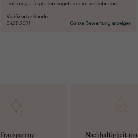
Lieferung erfolgte termingetreu zum vereinbarten
Termin. Die Ware selber ist wirklich sehr gut verarbeitet
Verifizierter Kunde
und hochwertig. Bin mit Allem äußerst zufrieden und
04.08.2021
Ganze Bewertung anzeigen
kann Eppi nur weiterempfehlen.
Transparenz
Nachhaltigkeit un