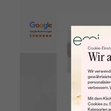
Cookie-Einst
Wir a
Wir verwende
gewährleiste
personalisier
Leider 
verbessern. 
Wir haben noch viele 
Mit dem Klic
Cookies zu. 
Kategorien au