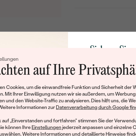
Sichern Sie 
ellungen
Rabatt auf Ih
chten auf Ihre Privatsphä
Schmucks
Werden Sie Teil unse
n Cookies, um die einwandfreie Funktion und Sicherheit der 
und entdecken Sie die W
n. Mit Ihrer Einwilligung nutzen wir sie außerdem, um Werbung
gefertigten Schmucks
en und den Website-Traffic zu analysieren. Dies hilft uns, die We
hat dieses Schmuckstück bereits seinen Besitzer 
Willkommensgeschen
Weitere Informationen zur
Datenverarbeitung durch Google find
Ihnen umgehend einen 
ähnliche Produkte, die auf Sie warten. Wenn Sie über die Verfü
Ihren ersten Ein
informiert werden möchten, hinterlassen Sie uns bitte Ihre E-Mail
k auf „Einverstanden und fortfahren" stimmen Sie der Verwendu
Sie können Ihre
Einstellungen
jederzeit anpassen und einzelne 
swählen. Weitere Informationen und detaillierte Hinweise finde