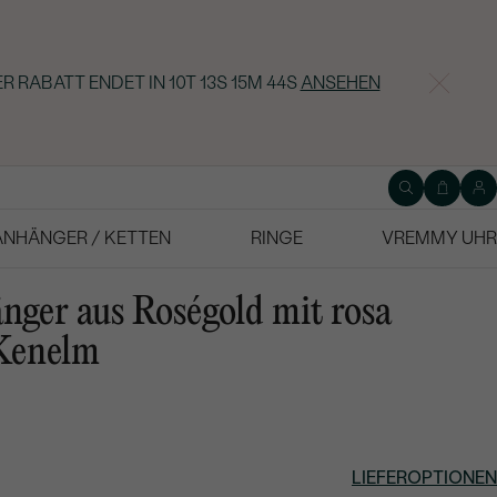
R RABATT ENDET IN
10T 13S 15M 43S
ANSEHEN
ANHÄNGER / KETTEN
RINGE
VREMMY UHR
ger aus Roségold mit rosa
 Kenelm
LIEFEROPTIONEN