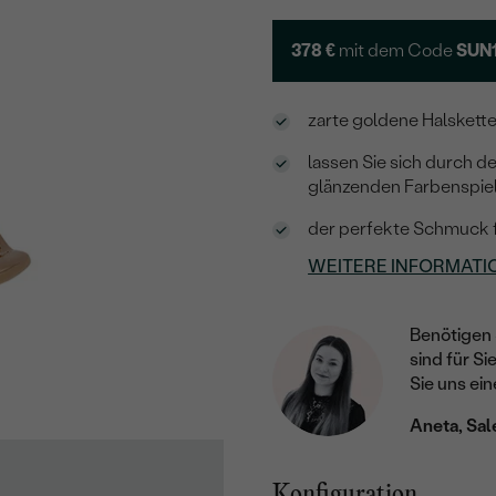
378 €
mit dem Code
SUN
zarte goldene Halskette
lassen Sie sich durch d
glänzenden Farbenspiel
der perfekte Schmuck f
WEITERE INFORMATI
Benötigen 
sind für Si
Sie uns ein
Aneta, Sal
Konfiguration