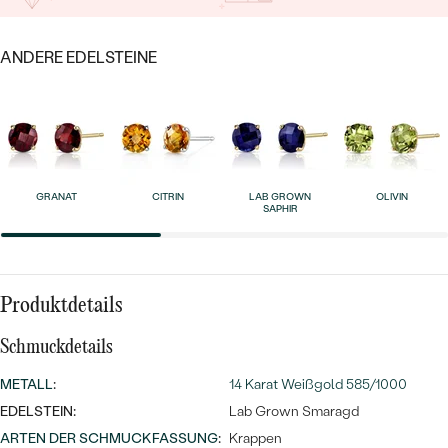
MIT SALT AND PEPPER DIAMANTEN
LUXURIÖSE
PREISWERTE
EDELSTEINSCHMUCK
Meistverkaufte
MIT EDELSTEIN
ANDERE EDELSTEINE
LUXURIÖSE
SCHMUCK MIT LAB GROWN
Eheringe
DIAMANTEN
NACH MATERIAL
GOLD
PERLENSCHMUCK
ANSCHAUEN
GRANAT
CITRIN
LAB GROWN
OLIVIN
PLATIN
SAPHIR
NACH STYL
SILBER
PERSONALISIERT
Produktdetails
SYMBOLISCH
Schmuckdetails
MINIMALISTISCH
METALL
:
14 Karat Weißgold 585/1000
NACH ANLASS
EDELSTEIN:
Lab Grown Smaragd
ARTEN DER SCHMUCKFASSUNG
:
Krappen