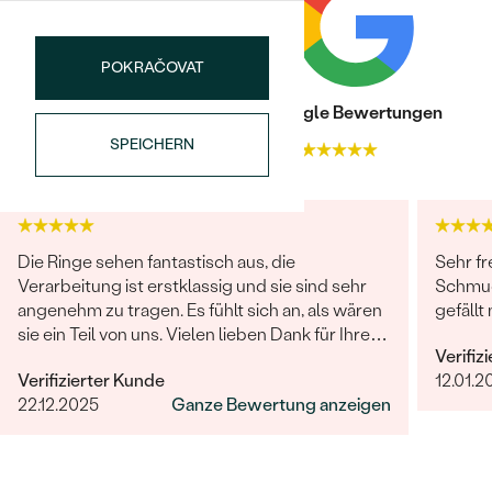
POKRAČOVAT
Trusted shop Bewertungen
Google Bewertungen
SPEICHERN
4.9
4.9
Bestseller
Die Ringe sehen fantastisch aus, die
Sehr fr
Verarbeitung ist erstklassig und sie sind sehr
Schmuc
angenehm zu tragen. Es fühlt sich an, als wären
gefällt 
ANSEHEN
sie ein Teil von uns. Vielen lieben Dank für Ihre
Verifiz
großartige Arbeit! Sehr gerne werden wir Eppi
Verifizierter Kunde
12.01.2
und Ihre Marke unseren Freunden und Familien
22.12.2025
Ganze Bewertung anzeigen
weiterempfehlen.