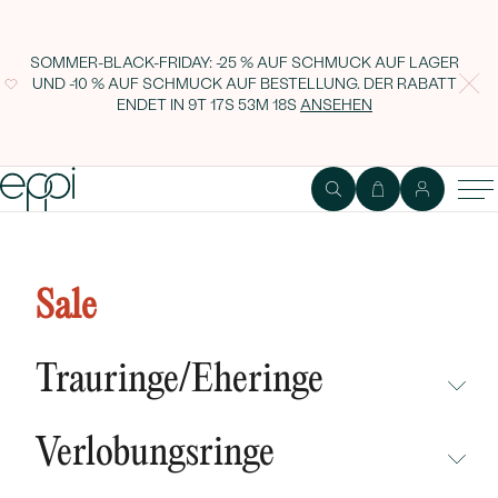
SOMMER-BLACK-FRIDAY: -25 % AUF SCHMUCK AUF LAGER
UND -10 % AUF SCHMUCK AUF BESTELLUNG. DER RABATT
ENDET IN
9T 17S 53M 17S
ANSEHEN
Goldene Ohrstecker mit
Smaragden Hulda
Sale
Trauringe/Eheringe
NICHT ÜBERSEHEN
Verlobungsringe
NEUHEITEN
NICHT ÜBERSEHEN