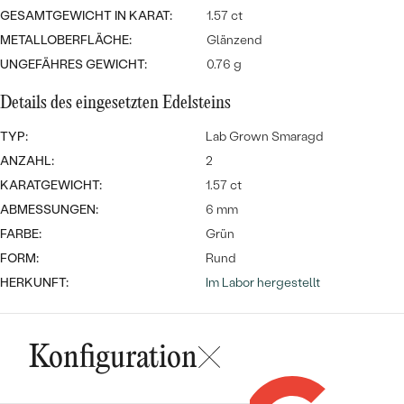
Meistverkaufte
NACH DER FARBE
GESAMTGEWICHT IN KARAT:
1.57 ct
Meistverkaufte
METALLOBERFLÄCHE:
Glänzend
Ohrrinnge
NACH DER FORM
UNGEFÄHRES GEWICHT:
0.76 g
Ringe
MASSGEFERTIGTER
Personalisierte
Details des eingesetzten Edelsteins
ANSEHEN
TYP:
Lab Grown Smaragd
DIAMANTEN
Halsketten
ANZAHL:
2
ANSEHEN
KARATGEWICHT:
1.57 ct
ABMESSUNGEN:
6 mm
FARBE:
Grün
ANSEHEN
Wave Kollektion
FORM:
Rund
HERKUNFT:
Im Labor hergestellt
ANSEHEN
Konfiguration