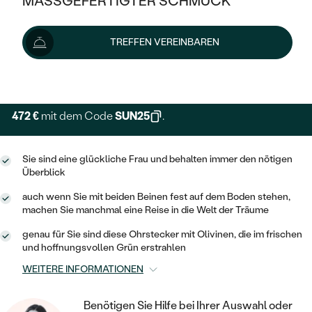
MASSGEFERTIGTER SCHMUCK
629 €
SILBER
MIT MEHREREN DIAMANTEN
NACH STYL
GOLD
AUSVERKAUF
AUSVERKAUF
Schmuck ist auf Lager. Wir liefern ihn innerhalb von 24
TREFFEN VEREINBAREN
PLATIN
KLASSISCH
HALO
Stunden.
SILBER
WENN SCHMUCK HILFT
Lieferoptionen
NACH MATERIAL
MINIMALISTISCHE
DREI STEINE
PLATIN
NACH STYL
GOLD
NACH TYP
MEMOIRE
472 €
mit dem Code
SUN25
.
OHRSTECKER
VINTAGE
OHRRINGE
SILBER
NACH STYL
V-FORM
CREOLEN
IM SET
Sie sind eine glückliche Frau und behalten immer den nötigen
SOLITÄR
RINGE
PLATIN
Überblick
VINTAGE
MINIMALISTISCHE
AUSSERGEWÖHNLICH
auch wenn Sie mit beiden Beinen fest auf dem Boden stehen,
ZUR GEBURT EINES KINDES
ANHÄNGER / KETTEN
machen Sie manchmal eine Reise in die Welt der Träume
AUSSERGEWÖHNLICHE
NACH STYL
OHRHÄNGER
PERSONALISIERT
ARMBÄNDER
GESTALTE EINEN RING
genau für Sie sind diese Ohrstecker mit Olivinen, die im frischen
MEMOIRE
und hoffnungsvollen Grün erstrahlen
GEHÄMMERTE
SOLITÄR
WÄHLE EINEN RING
MIT STERNZEICHEN
SCHMUCKSET
WEITERE INFORMATIONEN
MINIMALISTISCHE
VON HAND GRAVIERTE
HERZ
DIAMANTEN ZUM EINFASSEN
MINIMALISTISCH
HERRENSCHMUCK
Benötigen Sie Hilfe bei Ihrer Auswahl oder