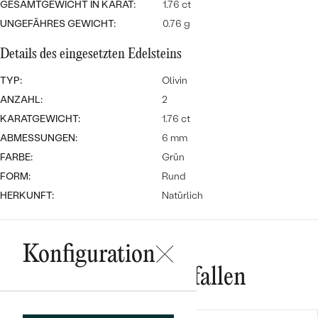
Meistverkaufte
GESAMTGEWICHT IN KARAT:
1.76 ct
NACH DER FARBE
Meistverkaufte
UNGEFÄHRES GEWICHT:
0.76 g
Ohrrinnge
NACH DER FORM
Details des eingesetzten Edelsteins
Ringe
MASSGEFERTIGTER
Personalisierte
TYP:
Olivin
ANZAHL:
2
ANSEHEN
DIAMANTEN
Halsketten
KARATGEWICHT:
1.76 ct
ANSEHEN
ABMESSUNGEN:
6 mm
FARBE:
Grün
FORM:
Rund
ANSEHEN
Wave Kollektion
HERKUNFT:
Natürlich
Konfiguration
ANSEHEN
Das könnte Ihnen gefallen