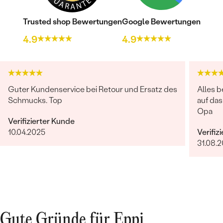
Trusted shop Bewertungen
Google Bewertungen
4.9
4.9
Guter Kundenservice bei Retour und Ersatz des
Alles b
Schmucks. Top
auf da
Opa
Verifizierter Kunde
10.04.2025
Verifiz
31.08.2
Gute Gründe für Eppi