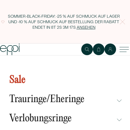
SOMMER-BLACK-FRIDAY: -25 % AUF SCHMUCK AUF LAGER
UND -10 % AUF SCHMUCK AUF BESTELLUNG. DER RABATT
ENDET IN
8T 2S 3M 16S
ANSEHEN
Goldene Ohrringe mit runden
Olivinen Hulda
Sale
Trauringe/Eheringe
NICHT ÜBERSEHEN
Verlobungsringe
NEUHEITEN
NICHT ÜBERSEHEN