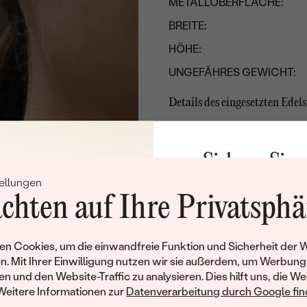
METALLOBERFLÄCHE:
BREITE:
HÖHE:
UNGEFÄHRES GEWICHT:
Details des eingesetzten Edels
TYP:
ANZAHL:
Sichern Sie 
KARATGEWICHT:
ellungen
Rabatt auf Ih
ABMESSUNGEN:
chten auf Ihre Privatsphä
Schmucks
REINHEIT:
Werden Sie Teil unse
FARBE:
n Cookies, um die einwandfreie Funktion und Sicherheit der 
und entdecken Sie die W
n. Mit Ihrer Einwilligung nutzen wir sie außerdem, um Werbung
FORM:
gefertigten Schmucks
en und den Website-Traffic zu analysieren. Dies hilft uns, die We
Willkommensgeschen
SCHLIFF:
Weitere Informationen zur
Datenverarbeitung durch Google find
Ihnen umgehend einen 