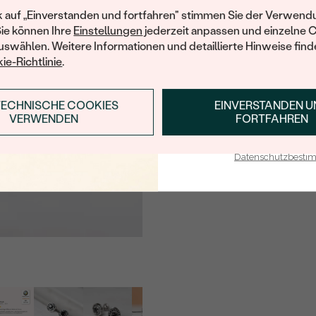
HERKUNFT:
Ihren ersten Ein
k auf „Einverstanden und fortfahren" stimmen Sie der Verwendu
BEARBEITUNG:
Sie können Ihre
Einstellungen
jederzeit anpassen und einzelne 
swählen. Weitere Informationen und detaillierte Hinweise finde
ie-Richtlinie
.
Nebensteine
TYP:
TECHNISCHE COOKIES
EINVERSTANDEN 
ANMELDEN & RABAT
ANZAHL:
VERWENDEN
FORTFAHREN
KARATGEWICHT:
E-Mail-Adresse je bei uns i
Datenschutzbest
ABMESSUNGEN:
FORM:
REINHEIT:
FARBE:
SCHLIFF:
HERKUNFT:
BEARBEITUNG: