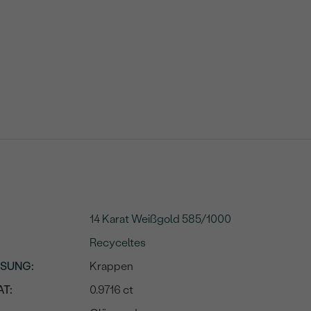
14 Karat Weißgold 585/1000
Recyceltes
SSUNG
:
Krappen
T:
0.9716 ct