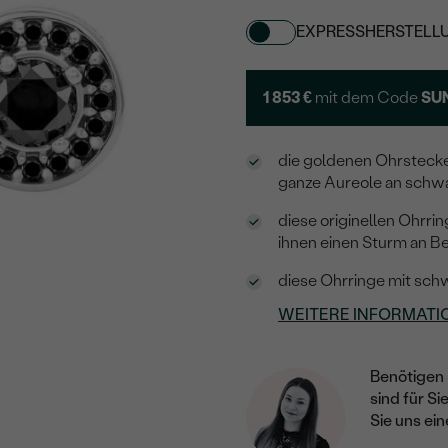
EXPRESSHERSTELL
1 853 €
mit dem Code
SU
die goldenen Ohrstecker
ganze Aureole an schwa
diese originellen Ohrr
ihnen einen Sturm an 
diese Ohrringe mit sch
WEITERE INFORMATI
Benötigen 
sind für Si
Sie uns ein