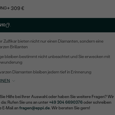
+ 309 €
UNG
N10
.
 Zulfikar bieten nicht nur einen Diamanten, sondern eine
rzen Brillanten
inge bleiben bestimmt nicht unbeachtet und Sie erwecken mit
Bewunderung
warzen Diamanten bleiben jedem tief in Erinnerung
ONEN
Sie Hilfe bei Ihrer Auswahl oder haben Sie weitere Fragen? Wir
e da: Rufen Sie uns an unter
+49 304 6690376
oder schreiben
e E-Mail an
fragen@eppi.de
. Wir beraten Sie gern!