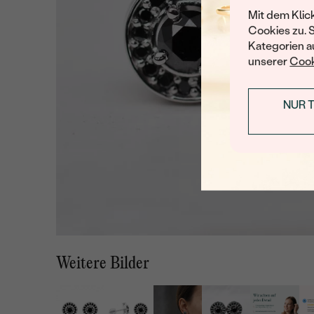
Mit dem Klic
Cookies zu. 
Kategorien au
unserer
Cook
NUR 
Weitere Bilder