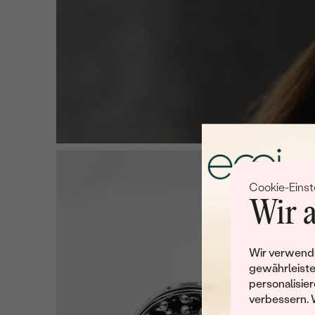
Cookie-Einst
Wir a
Wir verwende
gewährleiste
personalisier
verbessern. 