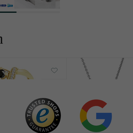
n
Vicky
von € 639