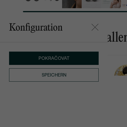
Konfiguration
Das könnte Ihnen gefalle
POKRAČOVAT
Sevati
Nurisa
von € 919
von € 419
SPEICHERN