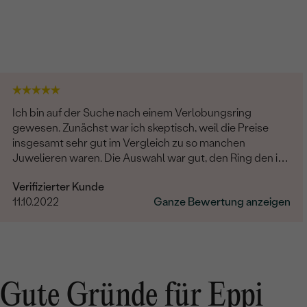
Ich bin auf der Suche nach einem Verlobungsring
gewesen. Zunächst war ich skeptisch, weil die Preise
insgesamt sehr gut im Vergleich zu so manchen
Juwelieren waren. Die Auswahl war gut, den Ring den ich
suchte, fand ich jedoch nicht. Daraufhin begann der
Verifizierter Kunde
Kontakt mit dem wohl besten Kundenservice, den ich je
11.10.2022
Ganze Bewertung anzeigen
erlebt habe (Frau Benesova). Fragen wurden schnell
sowohl telefonisch als auch per Mail beantwortet. Die
Beratung war super! Zuletzt wurde ein angepasster Ring
mit selbst ausgesuchtem Stein entworfen. Der
Transport war ebenfalls sehr schnell, zwischendurch
gab es auch immer wieder einen Zwischenstand über
Gute Gründe für Eppi
den Produktionsfortschritt. Das Endergebnis sah dann