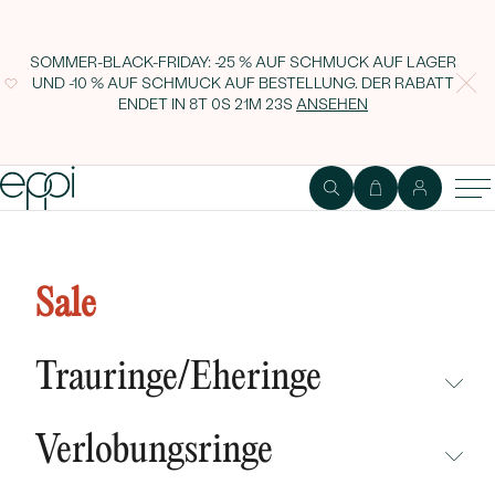
SOMMER-BLACK-FRIDAY: -25 % AUF SCHMUCK AUF LAGER
UND -10 % AUF SCHMUCK AUF BESTELLUNG. DER RABATT
ENDET IN
8T 0S 21M 23S
ANSEHEN
Goldene Ohrringe mit Citrinen
Kaciah
Sale
Trauringe/Eheringe
NICHT ÜBERSEHEN
Verlobungsringe
NEUHEITEN
NICHT ÜBERSEHEN