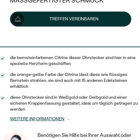
MASSGEFERTIGTER SCHMUCK
448 €
SILBER
MIT MEHREREN DIAMANTEN
NACH STYL
GOLD
AUSVERKAUF
AUSVERKAUF
Lieferoptionen
TREFFEN VEREINBAREN
PLATIN
KLASSISCH
HALO
SILBER
WENN SCHMUCK HILFT
NACH MATERIAL
MINIMALISTISCHE
403 €
mit dem Code
SUN10
.
DREI STEINE
PLATIN
NACH STYL
GOLD
NACH TYP
MEMOIRE
OHRSTECKER
VINTAGE
die bernsteinfarbenen Citrine dieser Ohrstecker sind hier in eine
OHRRINGE
SILBER
NACH STYL
spezielle Herzform geschliffen
V-FORM
CREOLEN
IM SET
SOLITÄR
RINGE
die orange-gelbe Farbe der Citrine lässt diese wie flüssiges
PLATIN
Bernstein strahlen, sie sind auch mit 15 anderen Edelsteinen
VINTAGE
MINIMALISTISCHE
AUSSERGEWÖHNLICH
erhältlich
ZUR GEBURT EINES KINDES
ANHÄNGER / KETTEN
AUSSERGEWÖHNLICHE
NACH STYL
diese Ohrstecker sind in Weißgold oder Gelbgold und einer
OHRHÄNGER
sicheren Krappenfassung gestaltet, ideal um täglich getragen zu
PERSONALISIERT
ARMBÄNDER
GESTALTE EINEN RING
werden
MEMOIRE
GEHÄMMERTE
SOLITÄR
WÄHLE EINEN RING
MIT STERNZEICHEN
WEITERE INFORMATIONEN
SCHMUCKSET
MINIMALISTISCHE
VON HAND GRAVIERTE
HERZ
DIAMANTEN ZUM EINFASSEN
MINIMALISTISCH
HERRENSCHMUCK
Benötigen Sie Hilfe bei Ihrer Auswahl oder