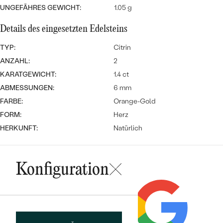
Meistverkaufte
NACH DER FARBE
UNGEFÄHRES GEWICHT:
1.05 g
Meistverkaufte
Ohrrinnge
Details des eingesetzten Edelsteins
NACH DER FORM
Ringe
TYP:
Citrin
MASSGEFERTIGTER
Personalisierte
ANZAHL:
2
ANSEHEN
KARATGEWICHT:
1.4 ct
DIAMANTEN
Halsketten
ABMESSUNGEN:
6 mm
ANSEHEN
FARBE:
Orange-Gold
FORM:
Herz
HERKUNFT:
Natürlich
ANSEHEN
Wave Kollektion
Konfiguration
ANSEHEN