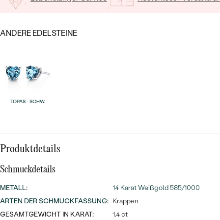
MIT SALT AND PEPPER DIAMANTEN
LUXURIÖSE
PREISWERTE
EDELSTEINSCHMUCK
Meistverkaufte
MIT EDELSTEIN
ANDERE EDELSTEINE
LUXURIÖSE
SCHMUCK MIT LAB GROWN
Eheringe
DIAMANTEN
NACH MATERIAL
GOLD
PERLENSCHMUCK
ANSCHAUEN
PLATIN
TOPAS - SCHW.
NACH STYL
SILBER
PERSONALISIERT
Produktdetails
SYMBOLISCH
Schmuckdetails
MINIMALISTISCH
METALL
:
14 Karat Weißgold 585/1000
ARTEN DER SCHMUCKFASSUNG
:
Krappen
NACH ANLASS
GESAMTGEWICHT IN KARAT:
1.4 ct