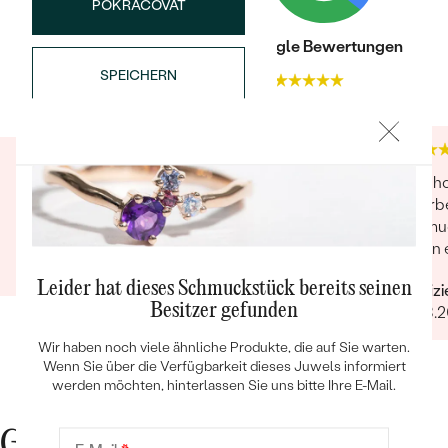
POKRAČOVAT
Trusted shop Bewertungen
Google Bewertungen
SPEICHERN
4.9
4.9
Bestseller
Ware immer einwandfrei und pünktliche
Sehr h
Lieferung.
Verarb
Schmuc
Verifizierter Kunde
haben e
20.12.2025
versto
ANSEHEN
Leider hat dieses Schmuckstück bereits seinen
Verifiz
unglaub
Besitzer gefunden
24.08.
liebevo
Wir haben noch viele ähnliche Produkte, die auf Sie warten.
Wenn Sie über die Verfügbarkeit dieses Juwels informiert
werden möchten, hinterlassen Sie uns bitte Ihre E-Mail.
Gute Gründe für Eppi