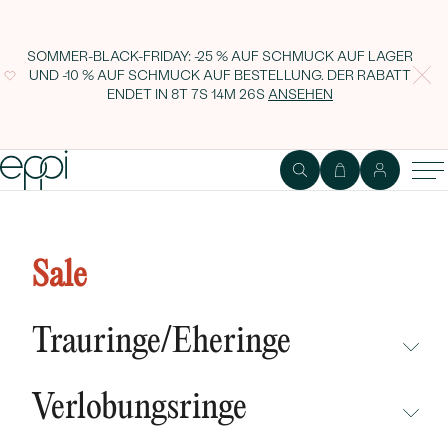
SOMMER-BLACK-FRIDAY: -25 % AUF SCHMUCK AUF LAGER
UND -10 % AUF SCHMUCK AUF BESTELLUNG. DER RABATT
ENDET IN
8T 7S 14M 26S
ANSEHEN
Goldene Ohrringe mit
Amethysten Reata
Sale
Trauringe/Eheringe
NICHT ÜBERSEHEN
Verlobungsringe
NEUHEITEN
NICHT ÜBERSEHEN