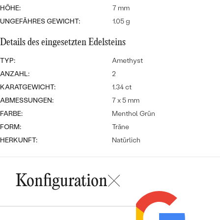
Meistverkaufte
NACH DER FARBE
HÖHE:
7 mm
Meistverkaufte
UNGEFÄHRES GEWICHT:
1.05 g
Ohrrinnge
NACH DER FORM
Ringe
Details des eingesetzten Edelsteins
MASSGEFERTIGTER
Personalisierte
TYP:
Amethyst
ANSEHEN
ANZAHL:
2
DIAMANTEN
Halsketten
KARATGEWICHT:
1.34 ct
ANSEHEN
ABMESSUNGEN:
7 x 5 mm
FARBE:
Menthol Grün
FORM:
Träne
ANSEHEN
Wave Kollektion
HERKUNFT:
Natürlich
Konfiguration
ANSEHEN