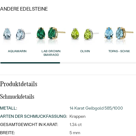
MIT SALT AND PEPPER DIAMANTEN
LUXURIÖSE
ANDERE EDELSTEINE
PREISWERTE
EDELSTEINSCHMUCK
Meistverkaufte
MIT EDELSTEIN
LUXURIÖSE
SCHMUCK MIT LAB GROWN
Eheringe
DIAMANTEN
NACH MATERIAL
GOLD
PERLENSCHMUCK
AQUAMARIN
LAB GROWN
OLIVIN
TOPAS - SCHW.
SMARAGD
ANSCHAUEN
PLATIN
NACH STYL
SILBER
PERSONALISIERT
Produktdetails
SYMBOLISCH
Schmuckdetails
METALL
:
14 Karat Gelbgold 585/1000
MINIMALISTISCH
ARTEN DER SCHMUCKFASSUNG
:
Krappen
GESAMTGEWICHT IN KARAT:
NACH ANLASS
1.34 ct
BREITE:
5 mm