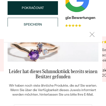
POKRAČOVAT
Trusted shop Bewertungen
Google Bewertungen
SPEICHERN
4.9
4.9
Bestseller
Toller Kundenservice. ;)
Hat all
Verpac
Verifizierter Kunde
für mei
29.12.2021
ANSEHEN
Verifiz
Leider hat dieses Schmuckstück bereits seinen
14.07.2
Besitzer gefunden
Wir haben noch viele ähnliche Produkte, die auf Sie warten.
Wenn Sie über die Verfügbarkeit dieses Juwels informiert
werden möchten, hinterlassen Sie uns bitte Ihre E-Mail.