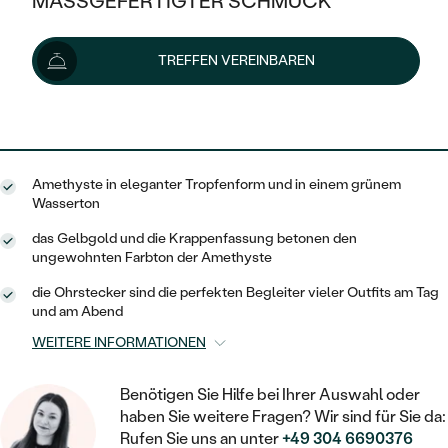
MASSGEFERTIGTER SCHMUCK
397 €
SILBER
MIT MEHREREN DIAMANTEN
NACH STYL
GOLD
AUSVERKAUF
AUSVERKAUF
Lieferoptionen
TREFFEN VEREINBAREN
PLATIN
KLASSISCH
HALO
SILBER
WENN SCHMUCK HILFT
NACH MATERIAL
MINIMALISTISCHE
357 €
mit dem Code
SUN10
.
DREI STEINE
PLATIN
NACH STYL
GOLD
NACH TYP
MEMOIRE
OHRSTECKER
VINTAGE
Amethyste in eleganter Tropfenform und in einem grünem
OHRRINGE
SILBER
NACH STYL
Wasserton
V-FORM
CREOLEN
IM SET
SOLITÄR
RINGE
das Gelbgold und die Krappenfassung betonen den
PLATIN
ungewohnten Farbton der Amethyste
VINTAGE
MINIMALISTISCHE
AUSSERGEWÖHNLICH
ZUR GEBURT EINES KINDES
ANHÄNGER / KETTEN
die Ohrstecker sind die perfekten Begleiter vieler Outfits am Tag
AUSSERGEWÖHNLICHE
NACH STYL
und am Abend
OHRHÄNGER
PERSONALISIERT
ARMBÄNDER
GESTALTE EINEN RING
WEITERE INFORMATIONEN
MEMOIRE
GEHÄMMERTE
SOLITÄR
WÄHLE EINEN RING
MIT STERNZEICHEN
SCHMUCKSET
Benötigen Sie Hilfe bei Ihrer Auswahl oder
MINIMALISTISCHE
VON HAND GRAVIERTE
HERZ
haben Sie weitere Fragen? Wir sind für Sie da:
DIAMANTEN ZUM EINFASSEN
MINIMALISTISCH
HERRENSCHMUCK
Rufen Sie uns an unter
+49 304 6690376