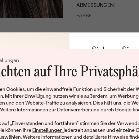
ABMESSUNGEN:
FARBE:
FORM:
HERKUNFT:
Sichern Sie 
Anhänger
ellungen
Rabatt auf Ih
METALL
:
chten auf Ihre Privatsphä
EDELSTEIN:
Schmucks
ARTEN DER SCHMUCKFA
Werden Sie Teil unse
n Cookies, um die einwandfreie Funktion und Sicherheit der 
GESAMTGEWICHT IN KARA
und entdecken Sie die W
n. Mit Ihrer Einwilligung nutzen wir sie außerdem, um Werbung
gefertigten Schmucks
en und den Website-Traffic zu analysieren. Dies hilft uns, die We
hat dieses Schmuckstück bereits seinen Besitzer 
METALLOBERFLÄCHE:
Willkommensgeschen
Weitere Informationen zur
Datenverarbeitung durch Google find
BREITE:
Ihnen umgehend einen 
ähnliche Produkte, die auf Sie warten. Wenn Sie über die Verfü
Ihren ersten Ein
informiert werden möchten, hinterlassen Sie uns bitte Ihre E-Mail
k auf „Einverstanden und fortfahren" stimmen Sie der Verwendu
HÖHE:
Sie können Ihre
Einstellungen
jederzeit anpassen und einzelne 
GESAMTES UNGEFÄHRES 
swählen. Weitere Informationen und detaillierte Hinweise finde