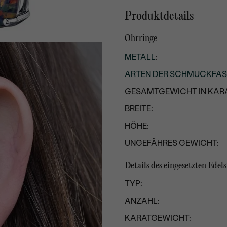
Produktdetails
Ohrringe
METALL
:
ARTEN DER SCHMUCKFA
GESAMTGEWICHT IN KARA
BREITE:
HÖHE:
UNGEFÄHRES GEWICHT:
Details des eingesetzten Edel
TYP:
ANZAHL:
KARATGEWICHT: