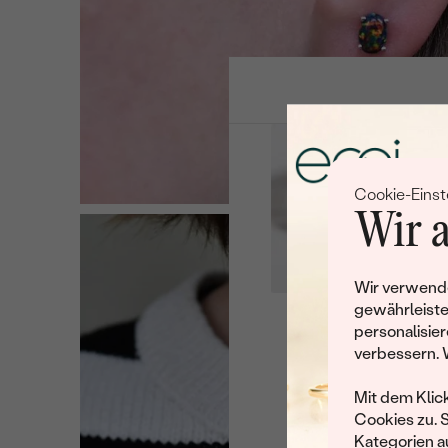
Cookie-Einst
Wir a
Wir verwende
gewährleiste
personalisier
Leider 
verbessern. 
Wir haben noch viele 
Mit dem Klic
Cookies zu. 
Kategorien au