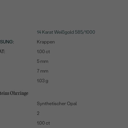
14 Karat Weißgold 585/1000
SSUNG
:
Krappen
T:
1.00 ct
5 mm
7 mm
1.03 g
steins Ohrringe
Synthetischer Opal
2
1.00 ct