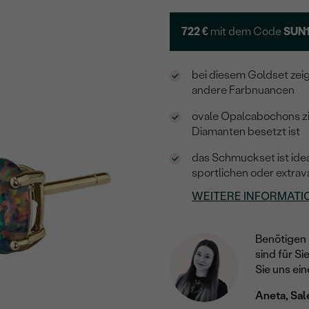
722 €
mit dem Code
SUN
bei diesem Goldset zei
andere Farbnuancen
ovale Opalcabochons zi
Diamanten besetzt ist
das Schmuckset ist idea
sportlichen oder extrav
WEITERE INFORMATI
Benötigen 
sind für Si
Sie uns ein
Aneta, Sal