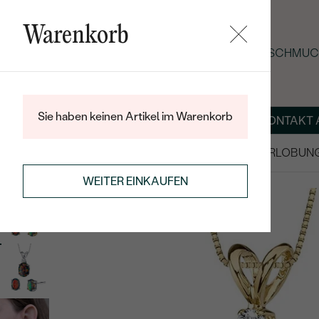
Warenkorb
SOMMER-BLACK-FRIDAY: -25 % AUF SCHMUCK
Sie haben keinen Artikel im Warenkorb
ÜBER UNS
MAGAZIN
SCHMUCK NACH MASS
KONTAKT 
SALE
TRAURINGE/EHERINGE
VERLOBUN
SCHMUCKSET
GOLDSCHMUCK-SETS
WEITER EINKAUFEN