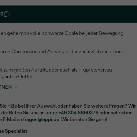
10
.
gen geheimnisvolle, schwarze Opale bei jeder Bewegung
eren Ohrstecker und Anhänger, der zusätzlich mit einem
l zum großen Auftritt, aber auch als i-Tüpfelchen zu
aganten Outfits
ONEN
Sie Hilfe bei Ihrer Auswahl oder haben Sie weitere Fragen? Wir
e da: Rufen Sie uns an unter
+49 304 6690376
oder schreiben
e E-Mail an
fragen@eppi.de
. Wir beraten Sie gern!
es Specialist