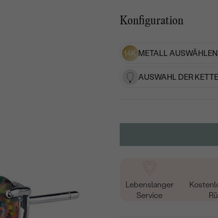
Konfiguration
14K
METALL AUSWÄHLEN
AUSWAHL DER KETTE
Lebenslanger
Kostenl
Service
Rü