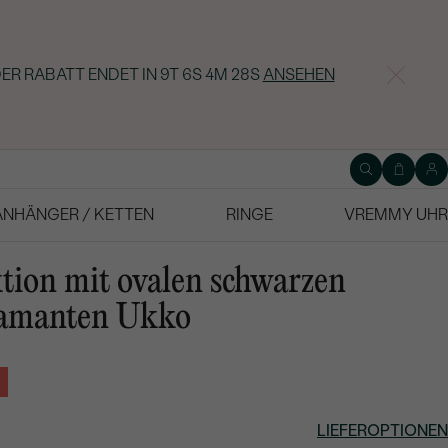
ER RABATT ENDET IN
9T 6S 4M 27S
ANSEHEN
ANHÄNGER / KETTEN
RINGE
VREMMY UHR
tion mit ovalen schwarzen
iamanten Ukko
LIEFEROPTIONEN