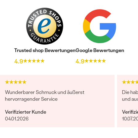
Trusted shop Bewertungen
Google Bewertungen
4.9
4.9
Wunderbarer Schmuck und äußerst
Die ha
hervorragender Service
und auc
Verifizierter Kunde
Verifiz
04.01.2026
10.07.2