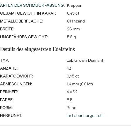
Meistverkaufte
NACH DER FARBE
ARTEN DER SCHMUCKFASSUNG
:
Krappen
Meistverkaufte
Ohrrinnge
GESAMTGEWICHT IN KARAT:
0.45 ct
NACH DER FORM
METALLOBERFLÄCHE:
Glänzend
Ringe
BREITE:
26 mm
MASSGEFERTIGTER
Personalisierte
UNGEFÄHRES GEWICHT:
5.6 g
ANSEHEN
DIAMANTEN
Halsketten
Details des eingesetzten Edelsteins
ANSEHEN
TYP:
Lab Grown Diamant
ANZAHL:
42
KARATGEWICHT:
0,45 ct
ANSEHEN
Wave Kollektion
ABMESSUNGEN:
1.4 mm (0.01ct)
REINHEIT:
VVS2
FARBE:
E-F
FORM:
Rund
ANSEHEN
HERKUNFT:
Im Labor hergestellt