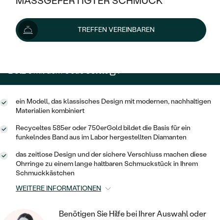
MASSGEFERTIGTER SCHMUCK
2 569 €
SILBER
MIT MEHREREN DIAMANTEN
NACH STYL
GOLD
AUSVERKAUF
AUSVERKAUF
Wir liefern den Schmuck innerhalb von 3 - 4 Wochen.
TREFFEN VEREINBAREN
PLATIN
KLASSISCH
HALO
Lieferoptionen
SILBER
WENN SCHMUCK HILFT
NACH MATERIAL
MINIMALISTISCHE
DREI STEINE
PLATIN
NACH STYL
2 312 €
mit dem Code
SUN10
.
GOLD
NACH TYP
MEMOIRE
OHRSTECKER
VINTAGE
OHRRINGE
SILBER
NACH STYL
ein Modell, das klassisches Design mit modernen, nachhaltigen
V-FORM
CREOLEN
IM SET
Materialien kombiniert
SOLITÄR
RINGE
PLATIN
VINTAGE
Recyceltes 585er oder 750erGold bildet die Basis für ein
MINIMALISTISCHE
AUSSERGEWÖHNLICH
funkelndes Band aus im Labor hergestellten Diamanten
ZUR GEBURT EINES KINDES
ANHÄNGER / KETTEN
AUSSERGEWÖHNLICHE
NACH STYL
OHRHÄNGER
das zeitlose Design und der sichere Verschluss machen diese
PERSONALISIERT
ARMBÄNDER
Ohrringe zu einem lange haltbaren Schmuckstück in Ihrem
GESTALTE EINEN RING
MEMOIRE
Schmuckkästchen
GEHÄMMERTE
SOLITÄR
WÄHLE EINEN RING
MIT STERNZEICHEN
SCHMUCKSET
WEITERE INFORMATIONEN
MINIMALISTISCHE
VON HAND GRAVIERTE
HERZ
DIAMANTEN ZUM EINFASSEN
MINIMALISTISCH
HERRENSCHMUCK
Benötigen Sie Hilfe bei Ihrer Auswahl oder