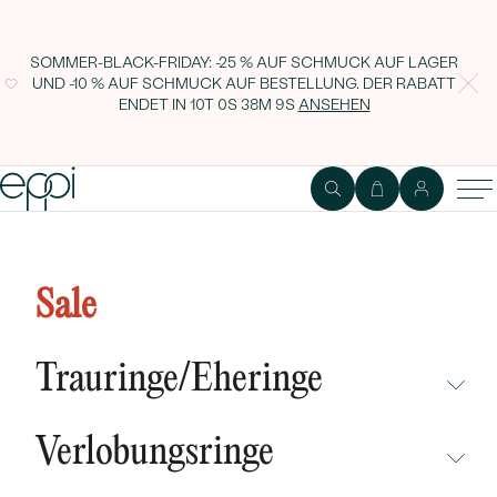
SOMMER-BLACK-FRIDAY: -25 % AUF SCHMUCK AUF LAGER
UND -10 % AUF SCHMUCK AUF BESTELLUNG. DER RABATT
ENDET IN
10T 0S 38M 8S
ANSEHEN
Goldene Flexi Creolen mit Lab
Grown Diamanten Zeta
Sale
Trauringe/Eheringe
NICHT ÜBERSEHEN
Verlobungsringe
NEUHEITEN
NICHT ÜBERSEHEN