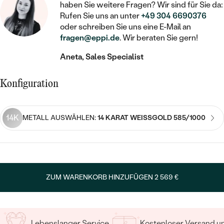
STATEMENT
MIT FÜLLUNG
haben Sie weitere Fragen? Wir sind für Sie da:
KINDER
LAB GROWN DIAMANTEN ZUM
MEDAILLON
SCHMUCK FÜR KINDER
Rufen Sie uns an unter
+49 304 6690376
SIEGELRINGE
EINFASSEN
IM SET
oder schreiben Sie uns eine E-Mail an
PIERCINGS
fragen@eppi.de
. Wir beraten Sie gern!
KETTEN
BROSCHEN
PERSONALISIERT
FARBIGE DIAMANTEN ZUM EINFASSEN
Aneta, Sales Specialist
NACH PREIS
HERZKETTEN
SCHMUCKZUBEHÖR
NACH STEIN
GÜNSTIG
NACH EDELSTEIN
NACH EDELSTEIN
MIT DIAMANT
Konfiguration
MIT TIEREN
NACH MATERIAL
MIT DIAMANT
MIT DIAMANT
LUXURIÖSE
MIT EDELSTEIN
GOLD
14K
METALL AUSWÄHLEN:
14 KARAT WEISSGOLD 585/1000
NACH EDELSTEIN
MIT EDELSTEIN
MIT LAB GROWN DIAMANT
PERLENOHRRINGE
MIT DIAMANT
SILBER
PERLENRINGE
MIT MOISSANIT
MIT EDELSTEIN
PLATIN
NACH PREIS
MIT FARBIGEN DIAMANTEN
ZUM WARENKORB HINZUFÜGEN
2 569 €
NACH PREIS
PREISWERTE
PERLENKETTEN
NACH STEIN
MIT SCHWARZEN DIAMANTEN
PREISWERTE
LUXURIÖSE
DIAMANTSCHMUCK
NACH PREIS
Lebenslanger Service
Kostenloser Versand 