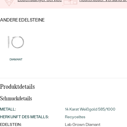
MIT SALT AND PEPPER DIAMANTEN
LUXURIÖSE
PREISWERTE
EDELSTEINSCHMUCK
Meistverkaufte
MIT EDELSTEIN
ANDERE EDELSTEINE
LUXURIÖSE
SCHMUCK MIT LAB GROWN
Eheringe
DIAMANTEN
NACH MATERIAL
GOLD
PERLENSCHMUCK
ANSCHAUEN
PLATIN
DIAMANT
NACH STYL
SILBER
PERSONALISIERT
Produktdetails
SYMBOLISCH
Schmuckdetails
MINIMALISTISCH
METALL
:
14 Karat Weißgold 585/1000
NACH ANLASS
HERKUNFT DES METALLS
:
Recyceltes
EDELSTEIN:
Lab Grown Diamant