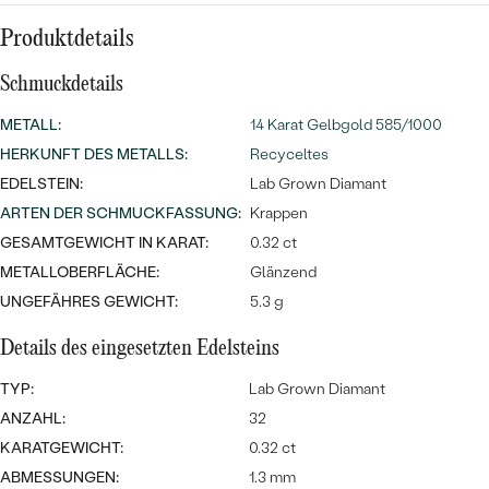
Meistverkaufte
NACH DER FARBE
Meistverkaufte
Produktdetails
Ohrrinnge
NACH DER FORM
Schmuckdetails
Ringe
MASSGEFERTIGTER
Personalisierte
METALL
:
14 Karat Gelbgold 585/1000
HERKUNFT DES METALLS
:
Recyceltes
ANSEHEN
DIAMANTEN
Halsketten
EDELSTEIN:
Lab Grown Diamant
ANSEHEN
ARTEN DER SCHMUCKFASSUNG
:
Krappen
GESAMTGEWICHT IN KARAT:
0.32 ct
METALLOBERFLÄCHE:
Glänzend
ANSEHEN
Wave Kollektion
UNGEFÄHRES GEWICHT:
5.3 g
Details des eingesetzten Edelsteins
TYP:
Lab Grown Diamant
ANSEHEN
ANZAHL:
32
KARATGEWICHT:
0.32 ct
ABMESSUNGEN:
1.3 mm