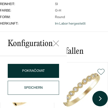
REINHEIT:
SI
FARBE:
G-H
FORM:
Round
HERKUNFT:
Im Labor hergestellt
Konfiguration
Bestseller
Das könnte Ihnen gefallen
ANSEHEN
POKRAČOVAT
SPEICHERN