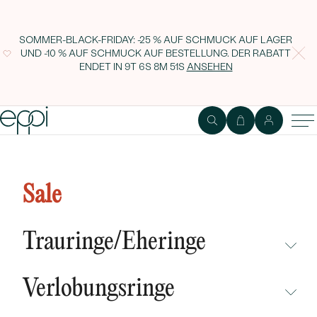
SOMMER-BLACK-FRIDAY: -25 % AUF SCHMUCK AUF LAGER
UND -10 % AUF SCHMUCK AUF BESTELLUNG. DER RABATT
ENDET IN
9T 6S 8M 50S
ANSEHEN
Goldene Creolen mit Lab Grown
Diamanten Audhild
Sale
Trauringe/Eheringe
NICHT ÜBERSEHEN
Verlobungsringe
NEUHEITEN
NICHT ÜBERSEHEN