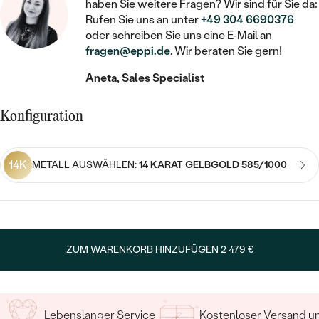
STATEMENT
MIT FÜLLUNG
haben Sie weitere Fragen? Wir sind für Sie da:
KINDER
LAB GROWN DIAMANTEN ZUM
Rufen Sie uns an unter
+49 304 6690376
MEDAILLON
SCHMUCK FÜR KINDER
SIEGELRINGE
oder schreiben Sie uns eine E-Mail an
EINFASSEN
IM SET
PIERCINGS
fragen@eppi.de
. Wir beraten Sie gern!
KETTEN
BROSCHEN
PERSONALISIERT
FARBIGE DIAMANTEN ZUM EINFASSEN
Aneta, Sales Specialist
NACH PREIS
HERZKETTEN
SCHMUCKZUBEHÖR
NACH STEIN
GÜNSTIG
NACH EDELSTEIN
Konfiguration
NACH EDELSTEIN
MIT DIAMANT
MIT TIEREN
NACH MATERIAL
MIT DIAMANT
MIT DIAMANT
LUXURIÖSE
MIT EDELSTEIN
14K
METALL AUSWÄHLEN:
14 KARAT GELBGOLD 585/1000
GOLD
NACH EDELSTEIN
MIT EDELSTEIN
MIT LAB GROWN DIAMANT
PERLENOHRRINGE
MIT DIAMANT
SILBER
PERLENRINGE
MIT MOISSANIT
MIT EDELSTEIN
PLATIN
NACH PREIS
MIT FARBIGEN DIAMANTEN
ZUM WARENKORB HINZUFÜGEN
2 479 €
NACH PREIS
PREISWERTE
PERLENKETTEN
NACH STEIN
MIT SCHWARZEN DIAMANTEN
PREISWERTE
LUXURIÖSE
DIAMANTSCHMUCK
Lebenslanger Service
Kostenloser Versand 
NACH PREIS