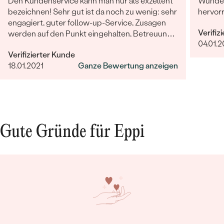
Den Kundenservice kann man nur als exzellent
Wunder
bezeichnen! Sehr gut ist da noch zu wenig: sehr
hervor
engagiert, guter follow-up-Service, Zusagen
Verifiz
werden auf den Punkt eingehalten, Betreuung
04.01.
ist herausragend!
Verifizierter Kunde
18.01.2021
Ganze Bewertung anzeigen
Gute Gründe für Eppi