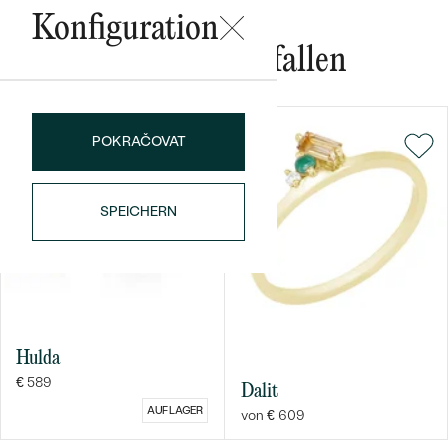
Konfiguration
Das könnte Ihnen gefallen
POKRAČOVAT
Bestseller
SPEICHERN
ANSEHEN
Hulda
€ 589
Dalit
AUF LAGER
von € 609