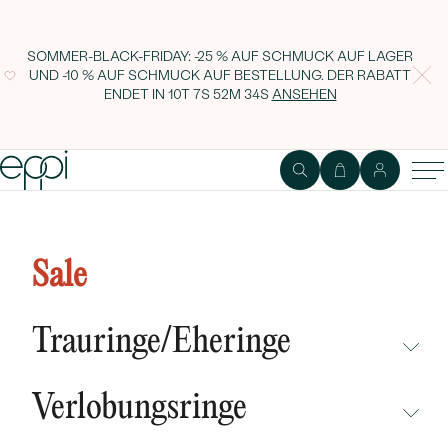
SOMMER-BLACK-FRIDAY: -25 % AUF SCHMUCK AUF LAGER
UND -10 % AUF SCHMUCK AUF BESTELLUNG. DER RABATT
ENDET IN
10T 7S 52M 33S
ANSEHEN
Goldanhänger mit simulierten
Citrin Icy
Sale
Trauringe/Eheringe
NICHT ÜBERSEHEN
Verlobungsringe
NEUHEITEN
NICHT ÜBERSEHEN