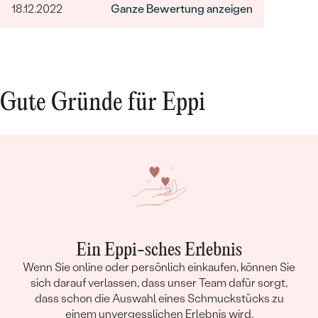
18.12.2022
Ganze Bewertung anzeigen
Hochzeit rundum gelungen, das Brautpaar
glücklich. Vielen lieben Dank auch noch Mal an
dieser Stelle.
Gute Gründe für Eppi
Ein Eppi-sches Erlebnis
Wenn Sie online oder persönlich einkaufen, können Sie
sich darauf verlassen, dass unser Team dafür sorgt,
dass schon die Auswahl eines Schmuckstücks zu
einem unvergesslichen Erlebnis wird.