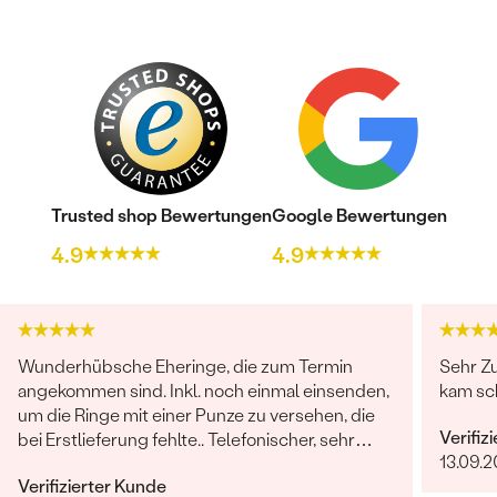
Trusted shop Bewertungen
Google Bewertungen
4.9
4.9
Wunderhübsche Eheringe, die zum Termin
Sehr Zu
angekommen sind. Inkl. noch einmal einsenden,
kam sc
um die Ringe mit einer Punze zu versehen, die
Verifiz
bei Erstlieferung fehlte.. Telefonischer, sehr
13.09.2
freundlicher Kontakt, keinerlei Probleme
Verifizierter Kunde
hinsichtlich der kompletten Abwicklung. Die