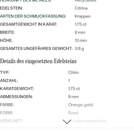
Meistverkaufte
HERKUNFT DES METALLS
:
Recyceltes
NACH DER FARBE
EDELSTEIN:
Citrine
Meistverkaufte
Ohrrinnge
ARTEN DER SCHMUCKFASSUNG
:
Krappen
NACH DER FORM
Ringe
GESAMTGEWICHT IN KARAT:
1.75 ct
MASSGEFERTIGTER
Personalisierte
BREITE:
8 mm
HÖHE:
13 mm
ANSEHEN
DIAMANTEN
Halsketten
GESAMTES UNGEFÄHRES GEWICHT:
0.8 g
ANSEHEN
Details des eingesetzten Edelsteins
TYP:
Citrin
ANSEHEN
ANZAHL:
1
Wave Kollektion
KARATGEWICHT:
1.75 ct
ABMESSUNGEN:
8 mm
FARBE:
Orange-gold
ANSEHEN
FORM:
Rund
HERKUNFT:
Im Labor hergestellt