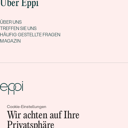
Über Eppi
ÜBER UNS
TREFFEN SIE UNS
HÄUFIG GESTELLTE FRAGEN
MAGAZIN
Gemeinsam erschaffen wir
Cookie-Einstellungen
Wir achten auf Ihre
Geschichten von Schönheit und
Privatsphäre