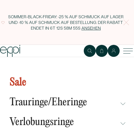
SOMMER-BLACK-FRIDAY: -25 % AUF SCHMUCK AUF LAGER
UND -10 % AUF SCHMUCK AUF BESTELLUNG. DER RABATT
ENDET IN
6T 12S 58M 54S
ANSEHEN
Goldanhänger mit rosa Saphir
und Diamanten Tamatha
Sale
Trauringe/Eheringe
NICHT ÜBERSEHEN
Verlobungsringe
NEUHEITEN
NICHT ÜBERSEHEN