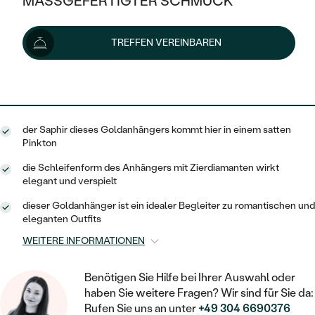
MASSGEFERTIGTER SCHMUCK
487 €
SILBER
MIT MEHREREN DIAMANTEN
NACH STYL
GOLD
AUSVERKAUF
AUSVERKAUF
Lieferoptionen
TREFFEN VEREINBAREN
PLATIN
KLASSISCH
HALO
SILBER
WENN SCHMUCK HILFT
NACH MATERIAL
MINIMALISTISCHE
438 €
mit dem Code
SUN10
.
DREI STEINE
PLATIN
NACH STYL
GOLD
NACH TYP
MEMOIRE
OHRSTECKER
VINTAGE
der Saphir dieses Goldanhängers kommt hier in einem satten
OHRRINGE
SILBER
NACH STYL
Pinkton
V-FORM
CREOLEN
IM SET
SOLITÄR
RINGE
die Schleifenform des Anhängers mit Zierdiamanten wirkt
PLATIN
elegant und verspielt
VINTAGE
MINIMALISTISCHE
AUSSERGEWÖHNLICH
ZUR GEBURT EINES KINDES
ANHÄNGER / KETTEN
dieser Goldanhänger ist ein idealer Begleiter zu romantischen und
AUSSERGEWÖHNLICHE
NACH STYL
eleganten Outfits
OHRHÄNGER
PERSONALISIERT
ARMBÄNDER
GESTALTE EINEN RING
WEITERE INFORMATIONEN
MEMOIRE
GEHÄMMERTE
SOLITÄR
WÄHLE EINEN RING
MIT STERNZEICHEN
SCHMUCKSET
Benötigen Sie Hilfe bei Ihrer Auswahl oder
MINIMALISTISCHE
VON HAND GRAVIERTE
HERZ
haben Sie weitere Fragen? Wir sind für Sie da:
DIAMANTEN ZUM EINFASSEN
MINIMALISTISCH
HERRENSCHMUCK
Rufen Sie uns an unter
+49 304 6690376