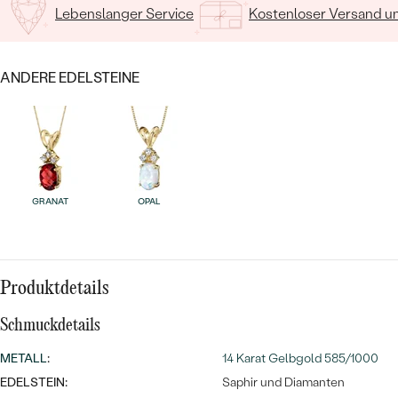
MIT SALT AND PEPPER DIAMANTEN
LUXURIÖSE
Lebenslanger Service
Kostenloser Versand 
PREISWERTE
EDELSTEINSCHMUCK
Meistverkaufte
MIT EDELSTEIN
LUXURIÖSE
SCHMUCK MIT LAB GROWN
ANDERE EDELSTEINE
Eheringe
DIAMANTEN
NACH MATERIAL
GOLD
PERLENSCHMUCK
ANSCHAUEN
PLATIN
NACH STYL
GRANAT
OPAL
SILBER
PERSONALISIERT
SYMBOLISCH
Produktdetails
MINIMALISTISCH
Schmuckdetails
METALL
:
14 Karat Gelbgold 585/1000
NACH ANLASS
EDELSTEIN:
Saphir und Diamanten