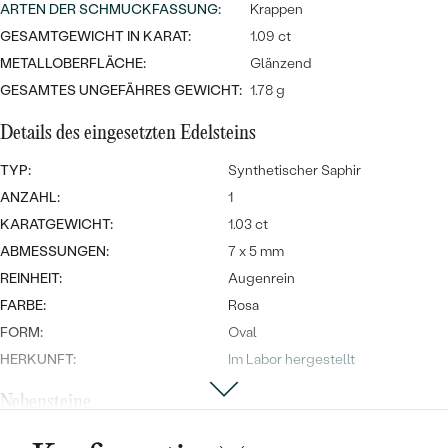
Meistverkaufte
ARTEN DER SCHMUCKFASSUNG
:
Krappen
NACH DER FARBE
Meistverkaufte
GESAMTGEWICHT IN KARAT:
1.09 ct
Ohrrinnge
NACH DER FORM
METALLOBERFLÄCHE:
Glänzend
Ringe
GESAMTES UNGEFÄHRES GEWICHT:
1.78 g
MASSGEFERTIGTER
Personalisierte
Details des eingesetzten Edelsteins
ANSEHEN
DIAMANTEN
Halsketten
TYP:
Synthetischer Saphir
ANSEHEN
ANZAHL:
1
KARATGEWICHT:
1.03 ct
ABMESSUNGEN:
7 x 5 mm
ANSEHEN
Wave Kollektion
REINHEIT:
Augenrein
FARBE:
Rosa
FORM:
Oval
HERKUNFT:
Im Labor hergestellt
ANSEHEN
Nebensteine
TYP:
Diamant