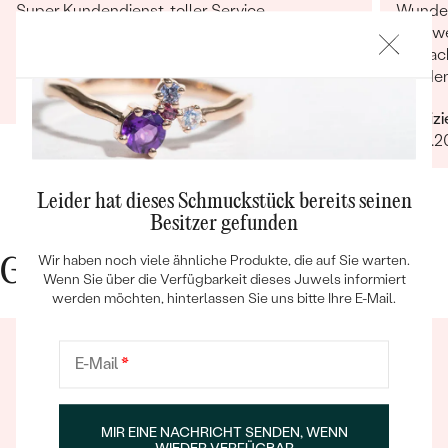
Super Kundendienst, toller Service,
Wunders
wunderschönes Produkt. Gerne wieder!
hochwer
verpack
Verifizierter Kunde
Kunden
19.11.2022
Kundens
Verifiz
sehr fr
10.04.2
entgeg
bleibt 
Bestseller
Leider hat dieses Schmuckstück bereits seinen
Besitzer gefunden
Wir haben noch viele ähnliche Produkte, die auf Sie warten.
Gute Gründe für Eppi
Wenn Sie über die Verfügbarkeit dieses Juwels informiert
ANSEHEN
werden möchten, hinterlassen Sie uns bitte Ihre E-Mail.
E-Mail
*
MIR EINE NACHRICHT SENDEN, WENN