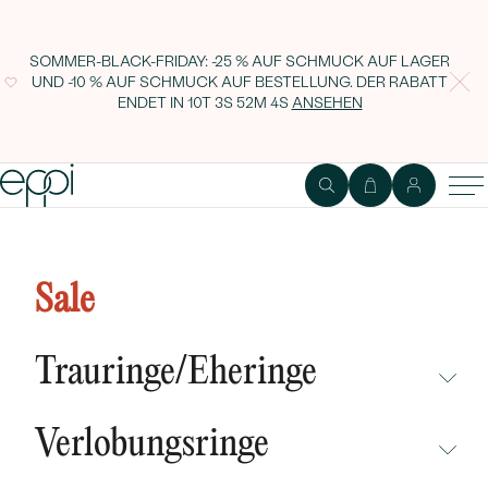
SOMMER-BLACK-FRIDAY: -25 % AUF SCHMUCK AUF LAGER
UND -10 % AUF SCHMUCK AUF BESTELLUNG. DER RABATT
ENDET IN
10T 3S 52M 3S
ANSEHEN
Goldanhänger mit Perle und
Zirkonia Ravil
Sale
Trauringe/Eheringe
NICHT ÜBERSEHEN
Verlobungsringe
NEUHEITEN
NICHT ÜBERSEHEN