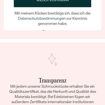
WIEDER VERFÜGBAR
Ein Eppi-sches Erlebnis
Wenn Sie online oder persönlich einkaufen, können Sie
Mit meinem Klicken bestätige ich, dass ich die
sich darauf verlassen, dass unser Team dafür sorgt,
Datenschutzbestimmungen
zur Kenntnis
dass schon die Auswahl eines Schmuckstücks zu
genommen habe.
einem unvergesslichen Erlebnis wird.
Transparenz
Mit jedem unserer Schmuckstücke erhalten Sie ein
Qualitätszertifikat, das die Herkunft und Qualität des
Materials bestätigt. Bei Edelsteinen fügen wir
außerdem Zertifikate internationaler Institutionen