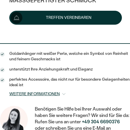
MASSGEFERTIGTER SCHMUCK
322 €
SILBER
MIT MEHREREN DIAMANTEN
NACH STYL
GOLD
AUSVERKAUF
AUSVERKAUF
Lieferoptionen
TREFFEN VEREINBAREN
PLATIN
KLASSISCH
HALO
SILBER
WENN SCHMUCK HILFT
NACH MATERIAL
MINIMALISTISCHE
290 €
mit dem Code
SUN10
.
DREI STEINE
PLATIN
NACH STYL
GOLD
NACH TYP
MEMOIRE
OHRSTECKER
VINTAGE
Goldanhänger mit weißer Perle, welche ein Symbol von Reinheit
OHRRINGE
SILBER
NACH STYL
und feinem Geschmacks ist
V-FORM
CREOLEN
IM SET
SOLITÄR
RINGE
unterstützt Ihre Anziehungskraft und Eleganz
PLATIN
VINTAGE
MINIMALISTISCHE
AUSSERGEWÖHNLICH
perfektes Accessoire, das nicht nur für besondere Gelegenheiten
ZUR GEBURT EINES KINDES
ANHÄNGER / KETTEN
ideal ist
AUSSERGEWÖHNLICHE
NACH STYL
OHRHÄNGER
WEITERE INFORMATIONEN
PERSONALISIERT
ARMBÄNDER
GESTALTE EINEN RING
MEMOIRE
GEHÄMMERTE
SOLITÄR
WÄHLE EINEN RING
Benötigen Sie Hilfe bei Ihrer Auswahl oder
MIT STERNZEICHEN
SCHMUCKSET
haben Sie weitere Fragen? Wir sind für Sie da:
MINIMALISTISCHE
VON HAND GRAVIERTE
HERZ
Rufen Sie uns an unter
+49 304 6690376
DIAMANTEN ZUM EINFASSEN
MINIMALISTISCH
HERRENSCHMUCK
oder schreiben Sie uns eine E-Mail an