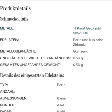
MIT SALT AND PEPPER DIAMANTEN
LUXURIÖSE
Produktdetails
PREISWERTE
EDELSTEINSCHMUCK
Meistverkaufte
MIT EDELSTEIN
Schmuckdetails
LUXURIÖSE
SCHMUCK MIT LAB GROWN
Eheringe
DIAMANTEN
NACH MATERIAL
METALL
:
14 Karat Gelbgold
585/1000
GOLD
EDELSTEIN:
PERLENSCHMUCK
Perle und kubische
Zirkonia
ANSCHAUEN
PLATIN
METALLOBERFLÄCHE:
Glänzend
NACH STYL
UNGEFÄHRES GEWICHT DES ANHÄNGERS:
0.56 g
SILBER
GESAMTES UNGEFÄHRES GEWICHT:
0.56 g
PERSONALISIERT
Details des eingesetzten Edelsteins
SYMBOLISCH
TYP:
Perle
MINIMALISTISCH
ANZAHL:
1
ABMESSUNGEN:
6 mm
NACH ANLASS
REINHEIT:
AAA
FARBE:
Weiß