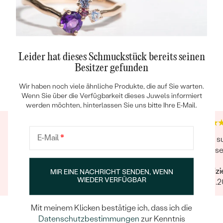
Leider hat dieses Schmuckstück bereits seinen
Besitzer gefunden
Trusted shop Bewertungen
Google Bewertungen
Wir haben noch viele ähnliche Produkte, die auf Sie warten.
4.9
4.9
Wenn Sie über die Verfügbarkeit dieses Juwels informiert
werden möchten, hinterlassen Sie uns bitte Ihre E-Mail.
E-Mail
*
Super Kundendienst, toller Service,
Alles s
wunderschönes Produkt. Gerne wieder!
Rücksen
Verifizierter Kunde
Verifiz
MIR EINE NACHRICHT SENDEN, WENN
WIEDER VERFÜGBAR
19.11.2022
10.06.
Mit meinem Klicken bestätige ich, dass ich die
Datenschutzbestimmungen
zur Kenntnis