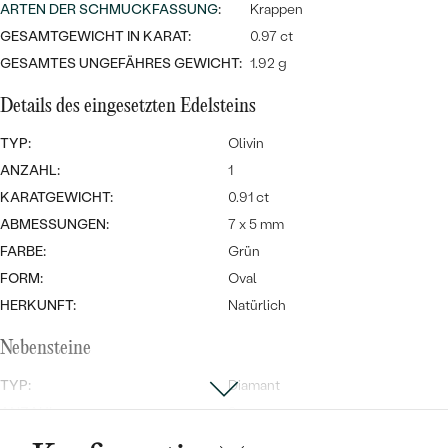
Meistverkaufte
ARTEN DER SCHMUCKFASSUNG
:
Krappen
NACH DER FARBE
Meistverkaufte
GESAMTGEWICHT IN KARAT:
0.97 ct
Ohrrinnge
NACH DER FORM
GESAMTES UNGEFÄHRES GEWICHT:
1.92 g
Ringe
Details des eingesetzten Edelsteins
MASSGEFERTIGTER
Personalisierte
TYP:
Olivin
ANSEHEN
DIAMANTEN
Halsketten
ANZAHL:
1
ANSEHEN
KARATGEWICHT:
0.91 ct
ABMESSUNGEN:
7 x 5 mm
FARBE:
Grün
ANSEHEN
Wave Kollektion
FORM:
Oval
HERKUNFT:
Natürlich
Nebensteine
ANSEHEN
TYP:
Diamant
ANZAHL:
3
KARATGEWICHT:
0.06 ct