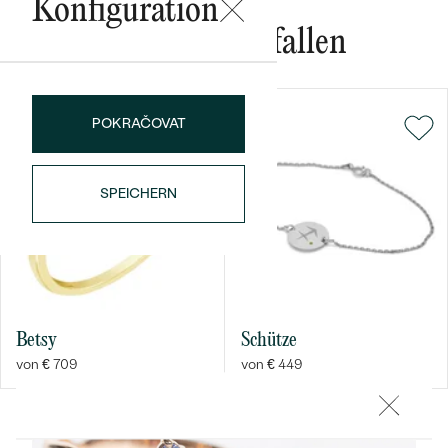
Konfiguration
FORM:
Rund
Das könnte Ihnen gefallen
REINHEIT:
SI1/SI2
FARBE:
G-H
POKRAČOVAT
Bestseller
SPEICHERN
ANSEHEN
Betsy
Schütze
von € 709
von € 449