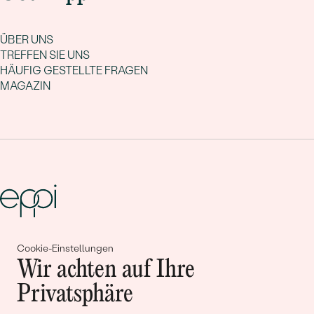
ÜBER UNS
TREFFEN SIE UNS
HÄUFIG GESTELLTE FRAGEN
MAGAZIN
Gemeinsam erschaffen wir
Cookie-Einstellungen
Wir achten auf Ihre
Geschichten von Schönheit und
Privatsphäre
Liebe