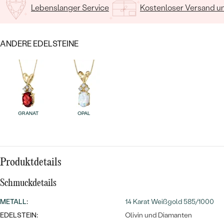
MIT SALT AND PEPPER DIAMANTEN
LUXURIÖSE
Lebenslanger Service
Kostenloser Versand 
PREISWERTE
EDELSTEINSCHMUCK
Meistverkaufte
MIT EDELSTEIN
LUXURIÖSE
SCHMUCK MIT LAB GROWN
ANDERE EDELSTEINE
Eheringe
DIAMANTEN
NACH MATERIAL
GOLD
PERLENSCHMUCK
ANSCHAUEN
PLATIN
NACH STYL
GRANAT
OPAL
SILBER
PERSONALISIERT
SYMBOLISCH
Produktdetails
MINIMALISTISCH
Schmuckdetails
METALL
:
14 Karat Weißgold 585/1000
NACH ANLASS
EDELSTEIN:
Olivin und Diamanten