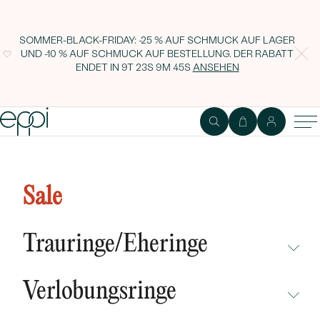
SOMMER-BLACK-FRIDAY: -25 % AUF SCHMUCK AUF LAGER
UND -10 % AUF SCHMUCK AUF BESTELLUNG. DER RABATT
ENDET IN
9T 23S 9M 45S
ANSEHEN
Goldanhänger mit Diamant
Tamatha
Sale
Trauringe/Eheringe
NICHT ÜBERSEHEN
Verlobungsringe
NEUHEITEN
NICHT ÜBERSEHEN