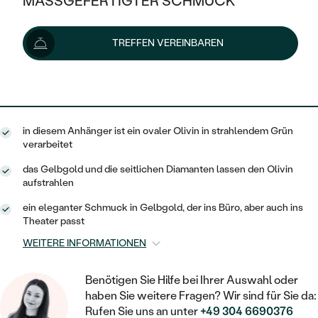
MASSGEFERTIGTER SCHMUCK
402 €
SILBER
MIT MEHREREN DIAMANTEN
NACH STYL
GOLD
AUSVERKAUF
AUSVERKAUF
Lieferoptionen
TREFFEN VEREINBAREN
PLATIN
KLASSISCH
HALO
SILBER
WENN SCHMUCK HILFT
NACH MATERIAL
MINIMALISTISCHE
362 €
mit dem Code
SUN10
.
DREI STEINE
PLATIN
NACH STYL
GOLD
NACH TYP
MEMOIRE
OHRSTECKER
VINTAGE
in diesem Anhänger ist ein ovaler Olivin in strahlendem Grün
OHRRINGE
SILBER
NACH STYL
verarbeitet
V-FORM
CREOLEN
IM SET
SOLITÄR
RINGE
das Gelbgold und die seitlichen Diamanten lassen den Olivin
PLATIN
aufstrahlen
VINTAGE
MINIMALISTISCHE
AUSSERGEWÖHNLICH
ZUR GEBURT EINES KINDES
ANHÄNGER / KETTEN
ein eleganter Schmuck in Gelbgold, der ins Büro, aber auch ins
AUSSERGEWÖHNLICHE
NACH STYL
Theater passt
OHRHÄNGER
PERSONALISIERT
ARMBÄNDER
GESTALTE EINEN RING
WEITERE INFORMATIONEN
MEMOIRE
GEHÄMMERTE
SOLITÄR
WÄHLE EINEN RING
MIT STERNZEICHEN
SCHMUCKSET
Benötigen Sie Hilfe bei Ihrer Auswahl oder
MINIMALISTISCHE
VON HAND GRAVIERTE
HERZ
haben Sie weitere Fragen? Wir sind für Sie da:
DIAMANTEN ZUM EINFASSEN
MINIMALISTISCH
HERRENSCHMUCK
Rufen Sie uns an unter
+49 304 6690376