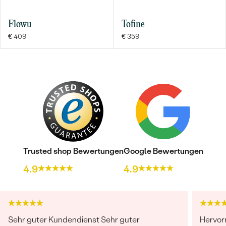
Flowu
Tofine
€ 409
€ 359
Trusted shop Bewertungen
Google Bewertungen
4.9
4.9
Sehr guter Kundendienst Sehr guter
Hervor