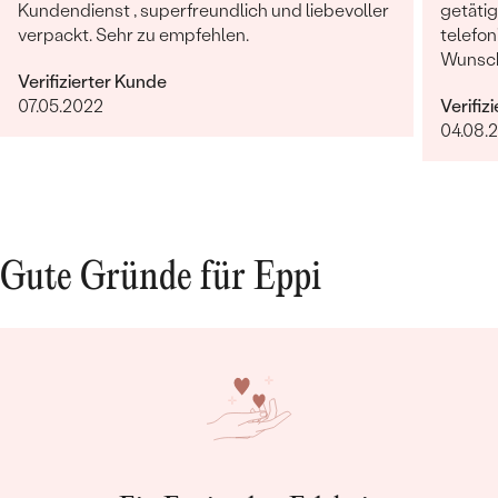
Kundendienst , superfreundlich und liebevoller
getäti
verpackt. Sehr zu empfehlen.
telefon
Wunsch
Verifizierter Kunde
erfolg
07.05.2022
Verifiz
Termin.
04.08.
verarbe
äußerst
weiter
Gute Gründe für Eppi