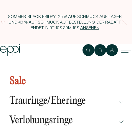
SOMMER-BLACK-FRIDAY: -25 % AUF SCHMUCK AUF LAGER
UND -10 % AUF SCHMUCK AUF BESTELLUNG. DER RABATT
ENDET IN
9T 10S 39M 18S
ANSEHEN
Eleganter silberner Armreif mit
funkelnden Diamanten Ettore
Sale
Trauringe/Eheringe
NICHT ÜBERSEHEN
Verlobungsringe
NEUHEITEN
NICHT ÜBERSEHEN