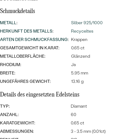
Meistverkaufte
NACH DER FARBE
Meistverkaufte
Schmuckdetails
Ohrrinnge
NACH DER FORM
METALL
:
Silber 925/1000
Ringe
HERKUNFT DES METALLS
:
Recyceltes
MASSGEFERTIGTER
Personalisierte
ARTEN DER SCHMUCKFASSUNG
:
Krappen
ANSEHEN
GESAMTGEWICHT IN KARAT:
DIAMANTEN
0.65 ct
Halsketten
METALLOBERFLÄCHE:
Glänzend
ANSEHEN
RHODIUM:
Ja
BREITE:
5.95 mm
ANSEHEN
UNGEFÄHRES GEWICHT:
13.16 g
Wave Kollektion
Details des eingesetzten Edelsteins
TYP:
Diamant
ANZAHL:
60
ANSEHEN
KARATGEWICHT:
0.65 ct
ABMESSUNGEN:
3 - 3.5 mm (0.01ct)