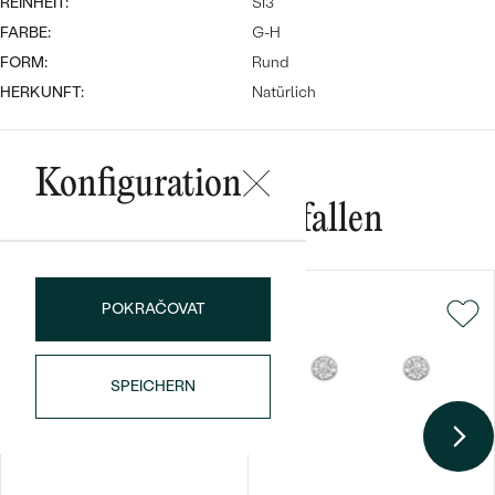
REINHEIT:
SI3
FARBE:
G-H
FORM:
Rund
HERKUNFT:
Natürlich
Konfiguration
Bestseller
Das könnte Ihnen gefallen
POKRAČOVAT
ANSEHEN
SPEICHERN