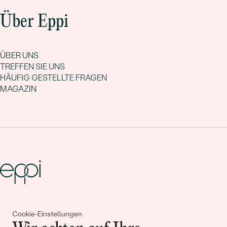
Über Eppi
ÜBER UNS
TREFFEN SIE UNS
HÄUFIG GESTELLTE FRAGEN
MAGAZIN
Gemeinsam erschaffen wir
Cookie-Einstellungen
Geschichten von Schönheit und