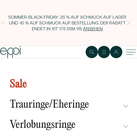
SOMMER-BLACK-FRIDAY: -25 % AUF SCHMUCK AUF LAGER
UND -10 % AUF SCHMUCK AUF BESTELLUNG. DER RABATT
ENDET IN
10T 17S 55M 10S
ANSEHEN
Elegante silberne Kette mit
Perlen Liber
Sale
Trauringe/Eheringe
NICHT ÜBERSEHEN
Verlobungsringe
NEUHEITEN
NICHT ÜBERSEHEN