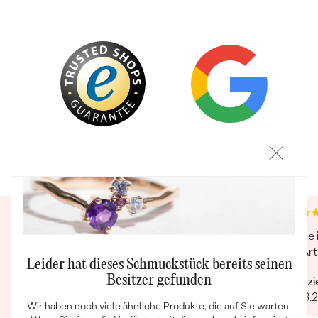
Bestseller
Trusted shop Bewertungen
Google Bewertungen
4.9
4.9
ANSEHEN
Super Qualität, schnelle kostenfreie und
Kunde 
sichere Lieferung. Kundenkontakt sehr
der Art
Leider hat dieses Schmuckstück bereits seinen
freundlich!
Besitzer gefunden
Verifiz
Verifizierter Kunde
09.03.
Wir haben noch viele ähnliche Produkte, die auf Sie warten.
06.03.2022