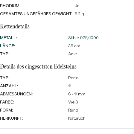
MIT SALT AND PEPPER DIAMANTEN
LUXURIÖSE
RHODIUM:
Ja
PREISWERTE
EDELSTEINSCHMUCK
Meistverkaufte
MIT EDELSTEIN
GESAMTES UNGEFÄHRES GEWICHT:
9.2 g
LUXURIÖSE
SCHMUCK MIT LAB GROWN
Kettendetails
Eheringe
DIAMANTEN
NACH MATERIAL
METALL
:
Silber 925/1000
GOLD
LÄNGE
:
36 cm
PERLENSCHMUCK
TYP:
Ankr
ANSCHAUEN
PLATIN
Details des eingesetzten Edelsteins
NACH STYL
SILBER
TYP:
Perle
PERSONALISIERT
ANZAHL:
11
ABMESSUNGEN:
SYMBOLISCH
6 - 11 mm
FARBE:
Weiß
MINIMALISTISCH
FORM:
Rund
HERKUNFT:
Natürlich
NACH ANLASS