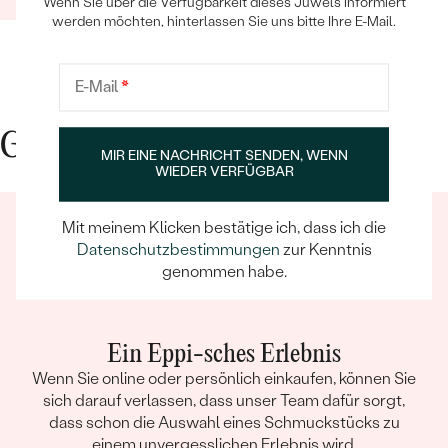
Wenn Sie über die Verfügbarkeit dieses Juwels informiert
werden möchten, hinterlassen Sie uns bitte Ihre E-Mail.
E-Mail
*
Gute Gründe für Eppi
MIR EINE NACHRICHT SENDEN, WENN
WIEDER VERFÜGBAR
Mit meinem Klicken bestätige ich, dass ich die
Datenschutzbestimmungen
zur Kenntnis
genommen habe.
Ein Eppi-sches Erlebnis
Wenn Sie online oder persönlich einkaufen, können Sie
sich darauf verlassen, dass unser Team dafür sorgt,
dass schon die Auswahl eines Schmuckstücks zu
einem unvergesslichen Erlebnis wird.