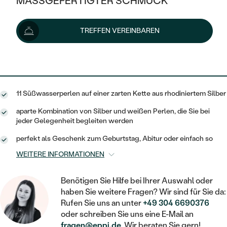
MASSGEFERTIGTER SCHMUCK
139 €
SILBER
MIT MEHREREN DIAMANTEN
NACH STYL
GOLD
AUSVERKAUF
AUSVERKAUF
Lieferoptionen
TREFFEN VEREINBAREN
PLATIN
KLASSISCH
HALO
SILBER
WENN SCHMUCK HILFT
NACH MATERIAL
MINIMALISTISCHE
125 €
mit dem Code
SUN10
.
DREI STEINE
PLATIN
NACH STYL
GOLD
NACH TYP
MEMOIRE
OHRSTECKER
VINTAGE
11 Süßwasserperlen auf einer zarten Kette aus rhodiniertem Silber
OHRRINGE
SILBER
NACH STYL
V-FORM
CREOLEN
IM SET
aparte Kombination von Silber und weißen Perlen, die Sie bei
SOLITÄR
RINGE
jeder Gelegenheit begleiten werden
PLATIN
VINTAGE
MINIMALISTISCHE
AUSSERGEWÖHNLICH
perfekt als Geschenk zum Geburtstag, Abitur oder einfach so
ZUR GEBURT EINES KINDES
ANHÄNGER / KETTEN
WEITERE INFORMATIONEN
AUSSERGEWÖHNLICHE
NACH STYL
OHRHÄNGER
PERSONALISIERT
ARMBÄNDER
GESTALTE EINEN RING
MEMOIRE
Benötigen Sie Hilfe bei Ihrer Auswahl oder
GEHÄMMERTE
SOLITÄR
WÄHLE EINEN RING
haben Sie weitere Fragen? Wir sind für Sie da:
MIT STERNZEICHEN
SCHMUCKSET
MINIMALISTISCHE
Rufen Sie uns an unter
+49 304 6690376
VON HAND GRAVIERTE
HERZ
oder schreiben Sie uns eine E-Mail an
DIAMANTEN ZUM EINFASSEN
MINIMALISTISCH
HERRENSCHMUCK
fragen@eppi.de
. Wir beraten Sie gern!