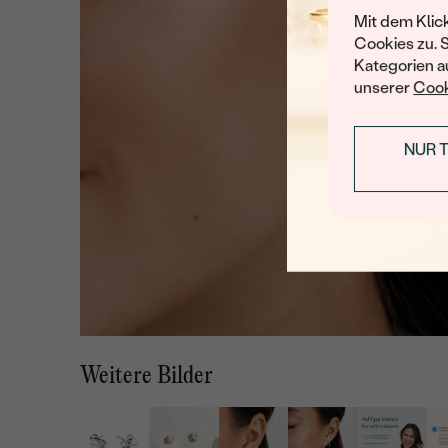
Mit dem Klic
Cookies zu. 
Kategorien au
unserer
Cook
NUR 
Weitere Bilder