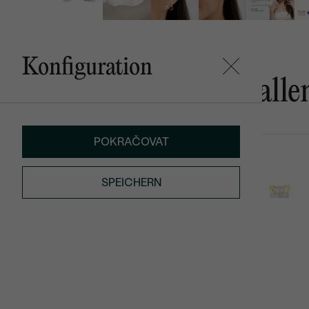
Konfiguration
Das könnte Ihnen gefalle
POKRAČOVAT
Dorian
Clarice
AUF LAGER
SPEICHERN
€ 279
€ 299
€ 277