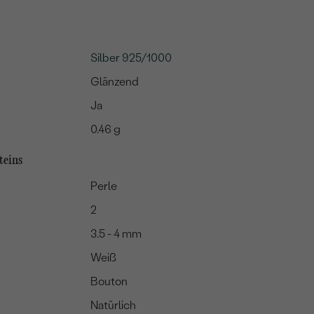
Silber 925/1000
Glänzend
Ja
0.46 g
teins
Perle
2
3.5 - 4 mm
Weiß
Bouton
Natürlich