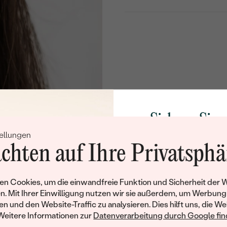
Sichern Sie 
ellungen
Rabatt auf Ih
chten auf Ihre Privatsphä
Schmucks
Werden Sie Teil unse
n Cookies, um die einwandfreie Funktion und Sicherheit der 
und entdecken Sie die W
n. Mit Ihrer Einwilligung nutzen wir sie außerdem, um Werbung
gefertigten Schmucks
en und den Website-Traffic zu analysieren. Dies hilft uns, die We
Willkommensgeschen
Weitere Informationen zur
Datenverarbeitung durch Google find
Ihnen umgehend einen 