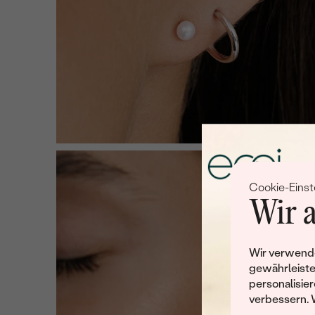
Cookie-Einst
Wir a
Wir verwende
gewährleiste
personalisier
verbessern. 