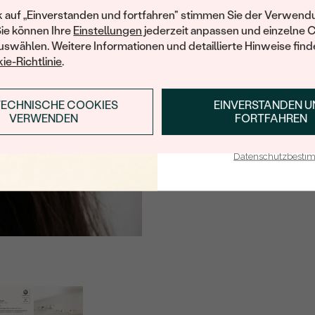
Ihren ersten Ein
k auf „Einverstanden und fortfahren" stimmen Sie der Verwendu
Sie können Ihre
Einstellungen
jederzeit anpassen und einzelne 
swählen. Weitere Informationen und detaillierte Hinweise finde
ie-Richtlinie
.
TECHNISCHE COOKIES
EINVERSTANDEN 
ANMELDEN & RABAT
VERWENDEN
FORTFAHREN
E-Mail-Adresse je bei uns i
Datenschutzbest