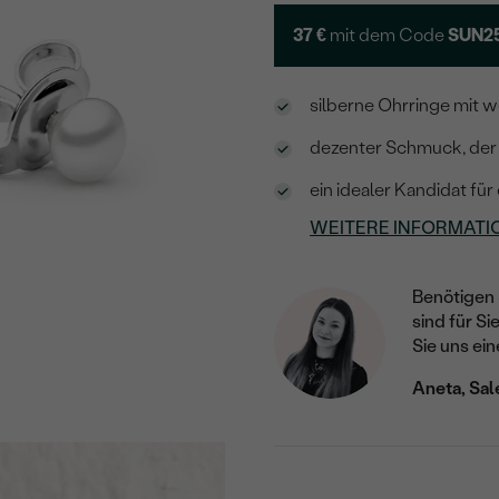
37 €
mit dem Code
SUN2
silberne Ohrringe mit 
dezenter Schmuck, der 
ein idealer Kandidat für
WEITERE INFORMATI
Benötigen 
sind für Si
Sie uns ein
Aneta, Sal