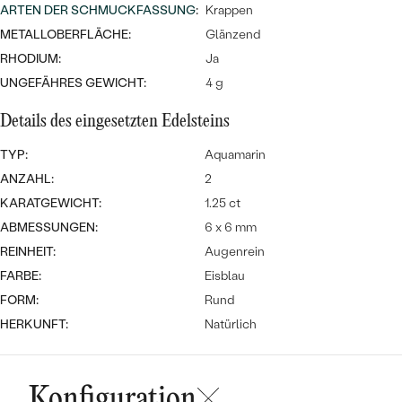
MIT SALT AND PEPPER DIAMANTEN
LUXURIÖSE
ARTEN DER SCHMUCKFASSUNG
:
Krappen
PREISWERTE
EDELSTEINSCHMUCK
METALLOBERFLÄCHE:
Glänzend
Meistverkaufte
MIT EDELSTEIN
RHODIUM:
Ja
LUXURIÖSE
SCHMUCK MIT LAB GROWN
UNGEFÄHRES GEWICHT:
4 g
Eheringe
DIAMANTEN
NACH MATERIAL
Details des eingesetzten Edelsteins
GOLD
PERLENSCHMUCK
TYP:
Aquamarin
ANSCHAUEN
ANZAHL:
2
PLATIN
KARATGEWICHT:
NACH STYL
1.25 ct
SILBER
ABMESSUNGEN:
6 x 6 mm
PERSONALISIERT
REINHEIT:
Augenrein
FARBE:
Eisblau
SYMBOLISCH
FORM:
Rund
HERKUNFT:
Natürlich
MINIMALISTISCH
NACH ANLASS
Konfiguration