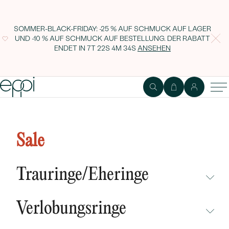
SOMMER-BLACK-FRIDAY: -25 % AUF SCHMUCK AUF LAGER
UND -10 % AUF SCHMUCK AUF BESTELLUNG. DER RABATT
ENDET IN
7T 22S 4M 33S
ANSEHEN
Elegante Ohrringe mit
Aquamarinen Raijin
Sale
Trauringe/Eheringe
NICHT ÜBERSEHEN
Verlobungsringe
NEUHEITEN
NICHT ÜBERSEHEN