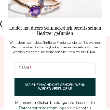
weiterempfehlen.
Gute Gründe für Eppi
Leider hat dieses Schmuckstück bereits seinen
Besitzer gefunden
Wir haben noch viele ähnliche Produkte, die auf Sie warten.
Bestseller
Wenn Sie über die Verfügbarkeit dieses Juwels informiert
werden möchten, hinterlassen Sie uns bitte Ihre E-Mail.
E-Mail
*
ANSEHEN
Ein Eppi-sches Erlebnis
Wenn Sie online oder persönlich einkaufen, können Sie
MIR EINE NACHRICHT SENDEN, WENN
sich darauf verlassen, dass unser Team dafür sorgt,
WIEDER VERFÜGBAR
dass schon die Auswahl eines Schmuckstücks zu
einem unvergesslichen Erlebnis wird.
Mit meinem Klicken bestätige ich, dass ich die
Datenschutzbestimmungen
zur Kenntnis