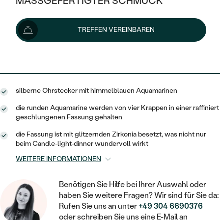
MASSGEFERTIGTER SCHMUCK
221 €
SILBER
MIT MEHREREN DIAMANTEN
NACH STYL
GOLD
AUSVERKAUF
AUSVERKAUF
Lieferoptionen
TREFFEN VEREINBAREN
PLATIN
KLASSISCH
HALO
SILBER
WENN SCHMUCK HILFT
NACH MATERIAL
MINIMALISTISCHE
199 €
mit dem Code
SUN10
.
DREI STEINE
PLATIN
NACH STYL
GOLD
NACH TYP
MEMOIRE
OHRSTECKER
VINTAGE
silberne Ohrstecker mit himmelblauen Aquamarinen
OHRRINGE
SILBER
NACH STYL
V-FORM
CREOLEN
IM SET
die runden Aquamarine werden von vier Krappen in einer raffiniert
SOLITÄR
RINGE
geschlungenen Fassung gehalten
PLATIN
VINTAGE
MINIMALISTISCHE
AUSSERGEWÖHNLICH
die Fassung ist mit glitzernden Zirkonia besetzt, was nicht nur
ZUR GEBURT EINES KINDES
ANHÄNGER / KETTEN
beim Candle-light-dinner wundervoll wirkt
AUSSERGEWÖHNLICHE
NACH STYL
OHRHÄNGER
WEITERE INFORMATIONEN
PERSONALISIERT
ARMBÄNDER
GESTALTE EINEN RING
MEMOIRE
GEHÄMMERTE
SOLITÄR
WÄHLE EINEN RING
Benötigen Sie Hilfe bei Ihrer Auswahl oder
MIT STERNZEICHEN
SCHMUCKSET
haben Sie weitere Fragen? Wir sind für Sie da:
MINIMALISTISCHE
VON HAND GRAVIERTE
HERZ
Rufen Sie uns an unter
+49 304 6690376
DIAMANTEN ZUM EINFASSEN
MINIMALISTISCH
HERRENSCHMUCK
oder schreiben Sie uns eine E-Mail an