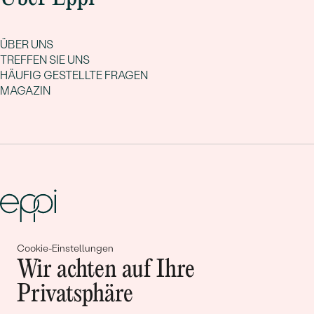
ÜBER UNS
TREFFEN SIE UNS
HÄUFIG GESTELLTE FRAGEN
MAGAZIN
Cookie-Einstellungen
Gemeinsam erschaffen wir
Wir achten auf Ihre
Geschichten von Schönheit und
Privatsphäre
Liebe