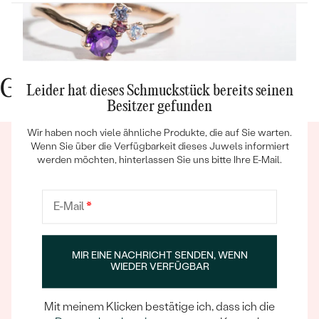
FARBE:
Weiß
HERKUNFT:
Natürlich
Nebensteine
TYP:
Gute Gründe für Eppi
Diamant
Leider hat dieses Schmuckstück bereits seinen
ANZAHL:
5
Besitzer gefunden
KARATGEWICHT:
0.031 ct
Bestseller
Wir haben noch viele ähnliche Produkte, die auf Sie warten.
ABMESSUNGEN:
1.10 mm (0.0062ct)
Wenn Sie über die Verfügbarkeit dieses Juwels informiert
werden möchten, hinterlassen Sie uns bitte Ihre E-Mail.
FORM:
Rund
REINHEIT:
SI
FARBE:
H-I
ANSEHEN
E-Mail
*
HERKUNFT:
Natürlich
Ein Eppi-sches Erlebnis
Nebensteine
Wenn Sie online oder persönlich einkaufen, können Sie
MIR EINE NACHRICHT SENDEN, WENN
WIEDER VERFÜGBAR
sich darauf verlassen, dass unser Team dafür sorgt,
TYP:
Diamant
dass schon die Auswahl eines Schmuckstücks zu
ANZAHL:
2
einem unvergesslichen Erlebnis wird.
Mit meinem Klicken bestätige ich, dass ich die
KARATGEWICHT:
0.011 ct