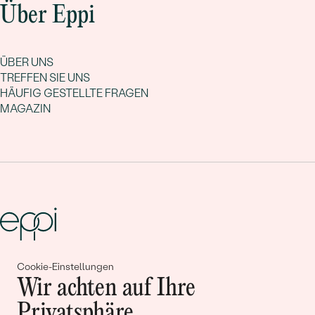
Über Eppi
ÜBER UNS
TREFFEN SIE UNS
HÄUFIG GESTELLTE FRAGEN
MAGAZIN
Cookie-Einstellungen
Gemeinsam erschaffen wir
Wir achten auf Ihre
Geschichten von Schönheit und
Privatsphäre