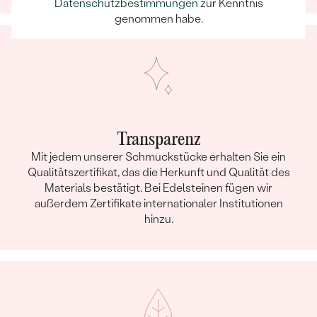
Datenschutzbestimmungen
zur Kenntnis
ABMESSUNGEN:
1.10 mm (0.0055ct)
genommen habe.
FORM:
Rund
REINHEIT:
SI
FARBE:
H-I
HERKUNFT:
Natürlich
Nebensteine
Transparenz
TYP:
Diamant
Mit jedem unserer Schmuckstücke erhalten Sie ein
ANZAHL:
6
Qualitätszertifikat, das die Herkunft und Qualität des
KARATGEWICHT:
0.018 ct
Materials bestätigt. Bei Edelsteinen fügen wir
außerdem Zertifikate internationaler Institutionen
ABMESSUNGEN:
0.85 mm (0.003ct)
hinzu.
FORM:
Rund
REINHEIT:
SI
FARBE:
H-I
HERKUNFT:
Natürlich
Nebensteine