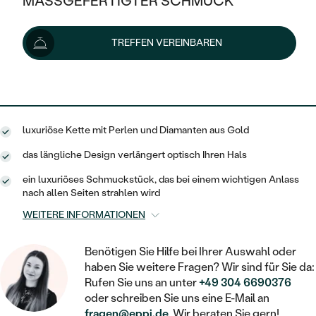
MASSGEFERTIGTER SCHMUCK
849 €
SILBER
MIT MEHREREN DIAMANTEN
NACH STYL
GOLD
AUSVERKAUF
AUSVERKAUF
Lieferoptionen
TREFFEN VEREINBAREN
PLATIN
KLASSISCH
HALO
SILBER
WENN SCHMUCK HILFT
NACH MATERIAL
MINIMALISTISCHE
764 €
mit dem Code
SUN10
.
DREI STEINE
PLATIN
NACH STYL
GOLD
NACH TYP
MEMOIRE
OHRSTECKER
VINTAGE
luxuriöse Kette mit Perlen und Diamanten aus Gold
OHRRINGE
SILBER
NACH STYL
V-FORM
CREOLEN
IM SET
das längliche Design verlängert optisch Ihren Hals
SOLITÄR
RINGE
PLATIN
ein luxuriöses Schmuckstück, das bei einem wichtigen Anlass
VINTAGE
MINIMALISTISCHE
AUSSERGEWÖHNLICH
nach allen Seiten strahlen wird
ZUR GEBURT EINES KINDES
ANHÄNGER / KETTEN
WEITERE INFORMATIONEN
AUSSERGEWÖHNLICHE
NACH STYL
OHRHÄNGER
PERSONALISIERT
ARMBÄNDER
GESTALTE EINEN RING
MEMOIRE
Benötigen Sie Hilfe bei Ihrer Auswahl oder
GEHÄMMERTE
SOLITÄR
WÄHLE EINEN RING
haben Sie weitere Fragen? Wir sind für Sie da:
MIT STERNZEICHEN
SCHMUCKSET
MINIMALISTISCHE
Rufen Sie uns an unter
+49 304 6690376
VON HAND GRAVIERTE
HERZ
oder schreiben Sie uns eine E-Mail an
DIAMANTEN ZUM EINFASSEN
MINIMALISTISCH
HERRENSCHMUCK
fragen@eppi.de
. Wir beraten Sie gern!