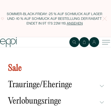
SOMMER-BLACK-FRIDAY: -25 % AUF SCHMUCK AUF LAGER
UND -10 % AUF SCHMUCK AUF BESTELLUNG. DER RABATT
ENDET IN
9T 17S 22M 10S
ANSEHEN
Elegante Kette mit Perlen und
Diamanten Caitie
Sale
Trauringe/Eheringe
NICHT ÜBERSEHEN
Verlobungsringe
NEUHEITEN
NICHT ÜBERSEHEN