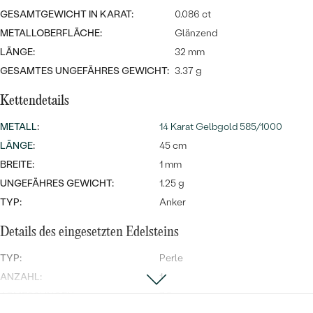
MIT SALT AND PEPPER DIAMANTEN
LUXURIÖSE
GESAMTGEWICHT IN KARAT:
0.086 ct
PREISWERTE
EDELSTEINSCHMUCK
Meistverkaufte
MIT EDELSTEIN
METALLOBERFLÄCHE:
Glänzend
LÄNGE:
32 mm
LUXURIÖSE
SCHMUCK MIT LAB GROWN
Eheringe
GESAMTES UNGEFÄHRES GEWICHT:
3.37 g
DIAMANTEN
NACH MATERIAL
Kettendetails
GOLD
PERLENSCHMUCK
METALL
:
14 Karat Gelbgold 585/1000
ANSCHAUEN
PLATIN
LÄNGE
:
45 cm
NACH STYL
BREITE:
1 mm
SILBER
UNGEFÄHRES GEWICHT:
1.25 g
PERSONALISIERT
TYP:
Anker
SYMBOLISCH
Details des eingesetzten Edelsteins
MINIMALISTISCH
TYP:
Perle
ANZAHL:
1
NACH ANLASS
ABMESSUNGEN:
7.5 mm