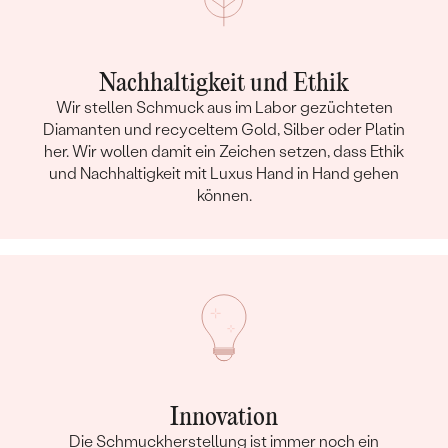
TYP:
Diamant
ANZAHL:
13
Nachhaltigkeit und Ethik
KARATGEWICHT:
0.026 ct
Wir stellen Schmuck aus im Labor gezüchteten
ABMESSUNGEN:
0.70 mm (0.002ct)
Diamanten und recyceltem Gold, Silber oder Platin
FORM:
Rund
her. Wir wollen damit ein Zeichen setzen, dass Ethik
REINHEIT:
SI
und Nachhaltigkeit mit Luxus Hand in Hand gehen
FARBE:
H-I
können.
HERKUNFT:
Natürlich
Innovation
Die Schmuckherstellung ist immer noch ein