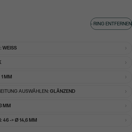
-
RING ENTFERNEN
:
WEISS
K
:
1 MM
EITUNG AUSWÄHLEN:
GLÄNZEND
3 MM
:
46 -> Ø 14,6 MM