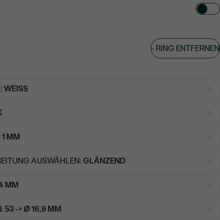
TART AUS
-
RING ENTFERNEN
in
:
WEISS
K
:
1 MM
EITUNG AUSWÄHLEN:
GLÄNZEND
4 MM
:
53 -> Ø 16,9 MM