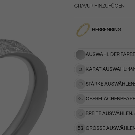
GRAVUR HINZUFÜGEN
WÄHLEN SIE SCHRIF
HERRENRING
Geben Sie Initialen/Text e
15
/ 15 ZEICHEN
AUSWAHL DER FARBE
KARAT AUSWAHL:
14
STÄRKE AUSWÄHLEN
OBERFLÄCHENBEARB
BREITE AUSWÄHLEN:
53
GRÖSSE AUSWÄHLEN