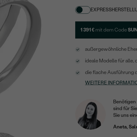
EXPRESSHERSTELL
1 391 €
mit dem Code
SUN
außergewöhnliche Eher
ideale Modelle für alle
die flache Ausführung d
WEITERE INFORMATI
Benötigen 
sind für Si
Sie uns ein
Aneta, Sal