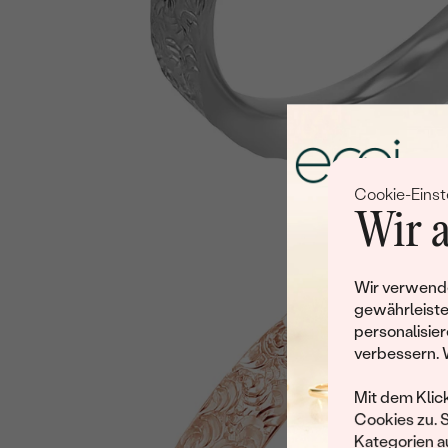
Cookie-Einst
Wir a
Wir verwende
gewährleiste
personalisier
verbessern. 
Mit dem Klic
Cookies zu. 
Kategorien au