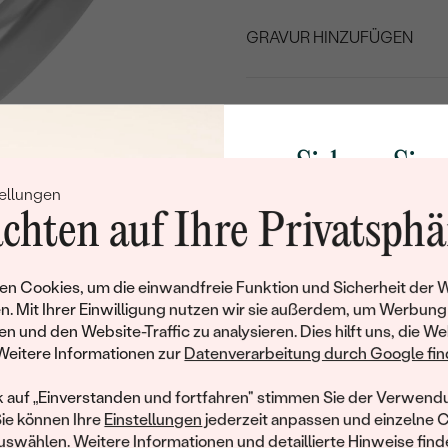
GRAVUR HINZUFÜGEN
WÄHLEN SIE SCHRIF
Geben Sie Initialen/Text e
ZU
Sichern Sie 
15
/ 15 ZEICHEN
ellungen
Rabatt auf Ih
chten auf Ihre Privatsphä
Schmucks
Lebenslanger
Kostenl
Service
Rü
Werden Sie Teil unse
n Cookies, um die einwandfreie Funktion und Sicherheit der 
und entdecken Sie die W
n. Mit Ihrer Einwilligung nutzen wir sie außerdem, um Werbung
gefertigten Schmucks
en und den Website-Traffic zu analysieren. Dies hilft uns, die We
Willkommensgeschen
Produktdetails
Weitere Informationen zur
Datenverarbeitung durch Google find
Ihnen umgehend einen 
Ihren ersten Ein
k auf „Einverstanden und fortfahren" stimmen Sie der Verwendu
Herrenring
Sie können Ihre
Einstellungen
jederzeit anpassen und einzelne 
DICKE:
swählen. Weitere Informationen und detaillierte Hinweise finde