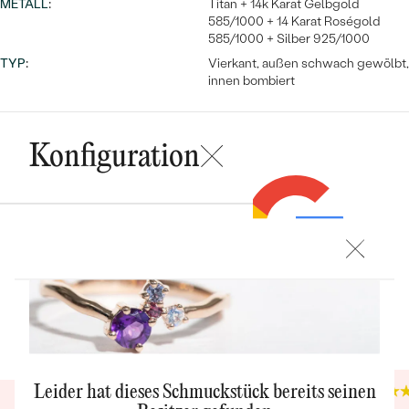
METALL
:
Titan + 14k Karat Gelbgold
585/1000 + 14 Karat Roségold
585/1000 + Silber 925/1000
TYP
:
Vierkant, außen schwach gewölbt,
innen bombiert
Konfiguration
Bestseller
ANSEHEN
POKRAČOVAT
Trusted shop Bewertungen
Google Bewertungen
SPEICHERN
4.9
4.9
Leider hat dieses Schmuckstück bereits seinen