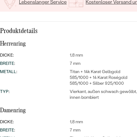
Meistverkaufte
Lebenslanger Service
Kostenloser Versand 
NACH DER FARBE
Meistverkaufte
Ohrrinnge
NACH DER FORM
Ringe
Produktdetails
MASSGEFERTIGTER
Personalisierte
Herrenring
ANSEHEN
DIAMANTEN
Halsketten
DICKE:
1,8 mm
ANSEHEN
BREITE
:
7 mm
METALL
:
Titan + 14k Karat Gelbgold
585/1000 + 14 Karat Roségold
ANSEHEN
585/1000 + Silber 925/1000
Wave Kollektion
TYP
:
Vierkant, außen schwach gewölbt,
innen bombiert
Damenring
ANSEHEN
DICKE:
1,8 mm
BREITE
:
7 mm