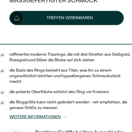
MASSGEFERTIGTER SCHMUCK
1 525 €
SILBER
Preis pro Paar
MIT MEHREREN DIAMANTEN
NACH STYL
GOLD
AUSVERKAUF
AUSVERKAUF
Lieferoptionen
TREFFEN VEREINBAREN
PLATIN
KLASSISCH
HALO
SILBER
WENN SCHMUCK HILFT
NACH MATERIAL
MINIMALISTISCHE
1 373 €
mit dem Code
SUN10
.
DREI STEINE
PLATIN
NACH STYL
GOLD
NACH TYP
MEMOIRE
OHRSTECKER
VINTAGE
raffiniertte moderne Trauringe, die mit drei Streifen aus Gelbgold,
OHRRINGE
SILBER
NACH STYL
Roségold und Silber die Blicke auf sich ziehen
V-FORM
CREOLEN
IM SET
SOLITÄR
RINGE
die Basis des Rings besteht aus Titan, was ihn zu einem
PLATIN
ungewöhnlich leichten und hypoallergenen Schmuckstück
VINTAGE
MINIMALISTISCHE
AUSSERGEWÖHNLICH
macht
ZUR GEBURT EINES KINDES
ANHÄNGER / KETTEN
AUSSERGEWÖHNLICHE
NACH STYL
die polierte Oberfläche schützt den Ring vor Kratzern
OHRHÄNGER
PERSONALISIERT
ARMBÄNDER
GESTALTE EINEN RING
die Ringgröße kann nicht geändert werden - wir empfehlen, die
MEMOIRE
GEHÄMMERTE
SOLITÄR
genaue Größe zu messen
WÄHLE EINEN RING
MIT STERNZEICHEN
SCHMUCKSET
WEITERE INFORMATIONEN
MINIMALISTISCHE
VON HAND GRAVIERTE
HERZ
DIAMANTEN ZUM EINFASSEN
MINIMALISTISCH
HERRENSCHMUCK