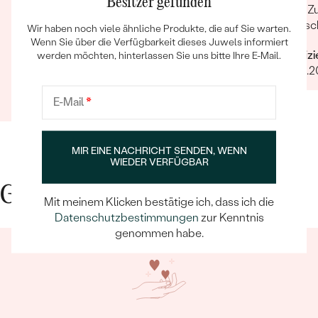
Besitzer gefunden
Wieder schnelle, hilfsbereite und freundliche
Sehr Zu
Kommunikation. Auch dieses Mal konnten alle
kam sc
Wir haben noch viele ähnliche Produkte, die auf Sie warten.
meine Wünsche schnell und problemlos
Wenn Sie über die Verfügbarkeit dieses Juwels informiert
Verifiz
werden möchten, hinterlassen Sie uns bitte Ihre E-Mail.
umgesetzt werden. Wenn's um hochwertigen,
13.09.2
individuellen und nachhaltigen Schmuck geht,
Verifizierter Kunde
ist Eppi meine Empfehlung!
E-Mail
*
12.09.2022
Ganze Bewertung anzeigen
MIR EINE NACHRICHT SENDEN, WENN
WIEDER VERFÜGBAR
Gute Gründe für Eppi
Mit meinem Klicken bestätige ich, dass ich die
Datenschutzbestimmungen
zur Kenntnis
genommen habe.