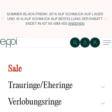
SOMMER-BLACK-FRIDAY: -25 % AUF SCHMUCK AUF LAGER
UND -10 % AUF SCHMUCK AUF BESTELLUNG. DER RABATT
ENDET IN
10T 6S 48M 44S
ANSEHEN
Eheringe aus Titan, Gold und
Silber Jabari
Sale
Trauringe/Eheringe
NICHT ÜBERSEHEN
Verlobungsringe
NEUHEITEN
NICHT ÜBERSEHEN