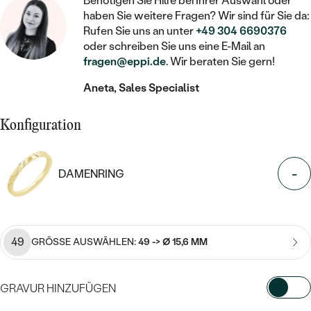
STATEMENT
Benötigen Sie Hilfe bei Ihrer Auswahl oder
MIT FÜLLUNG
KINDER
haben Sie weitere Fragen? Wir sind für Sie da:
LAB GROWN DIAMANTEN ZUM
MEDAILLON
SCHMUCK FÜR KINDER
Rufen Sie uns an unter
+49 304 6690376
SIEGELRINGE
EINFASSEN
IM SET
PIERCINGS
oder schreiben Sie uns eine E-Mail an
KETTEN
BROSCHEN
fragen@eppi.de
. Wir beraten Sie gern!
PERSONALISIERT
FARBIGE DIAMANTEN ZUM EINFASSEN
NACH PREIS
HERZKETTEN
SCHMUCKZUBEHÖR
NACH STEIN
Aneta, Sales Specialist
GÜNSTIG
NACH EDELSTEIN
NACH EDELSTEIN
MIT DIAMANT
MIT TIEREN
Konfiguration
NACH MATERIAL
MIT DIAMANT
MIT DIAMANT
LUXURIÖSE
MIT EDELSTEIN
GOLD
NACH EDELSTEIN
-
DAMENRING
MIT EDELSTEIN
MIT LAB GROWN DIAMANT
PERLENOHRRINGE
MIT DIAMANT
SILBER
PERLENRINGE
MIT MOISSANIT
MIT EDELSTEIN
PLATIN
NACH PREIS
49
GRÖSSE AUSWÄHLEN:
49 -> Ø 15,6 MM
MIT FARBIGEN DIAMANTEN
NACH PREIS
PREISWERTE
PERLENKETTEN
NACH STEIN
MIT SCHWARZEN DIAMANTEN
PREISWERTE
GRAVUR HINZUFÜGEN
LUXURIÖSE
DIAMANTSCHMUCK
NACH PREIS