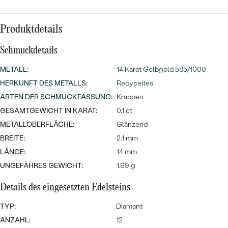
MIT SALT AND PEPPER DIAMANTEN
LUXURIÖSE
PREISWERTE
EDELSTEINSCHMUCK
Meistverkaufte
MIT EDELSTEIN
Produktdetails
LUXURIÖSE
SCHMUCK MIT LAB GROWN
Eheringe
Schmuckdetails
DIAMANTEN
NACH MATERIAL
METALL
:
14 Karat Gelbgold 585/1000
GOLD
PERLENSCHMUCK
HERKUNFT DES METALLS
:
Recyceltes
ARTEN DER SCHMUCKFASSUNG
:
Krappen
ANSCHAUEN
PLATIN
GESAMTGEWICHT IN KARAT:
0.1 ct
NACH STYL
METALLOBERFLÄCHE:
Glänzend
SILBER
PERSONALISIERT
BREITE:
2.1 mm
LÄNGE:
14 mm
SYMBOLISCH
UNGEFÄHRES GEWICHT:
1.69 g
MINIMALISTISCH
Details des eingesetzten Edelsteins
TYP:
Diamant
NACH ANLASS
ANZAHL:
12