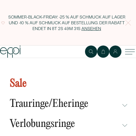
SOMMER-BLACK-FRIDAY: -25 % AUF SCHMUCK AUF LAGER
UND -10 % AUF SCHMUCK AUF BESTELLUNG. DER RABATT
ENDET IN
8T 2S 49M 30S
ANSEHEN
Creolen mit Diamanten Vester
Sale
Trauringe/Eheringe
NICHT ÜBERSEHEN
Verlobungsringe
NEUHEITEN
NICHT ÜBERSEHEN