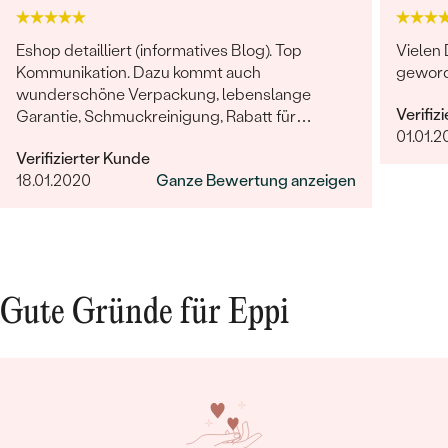
Eshop detailliert (informatives Blog). Top
Vielen 
Kommunikation. Dazu kommt auch
geword
wunderschöne Verpackung, lebenslange
Verifiz
Garantie, Schmuckreinigung, Rabatt für
01.01.2
nächstes Einkauf & kleines Geschenk. Schmuck
Verifizierter Kunde
selbst - professionelle Arbeit und einzigartige
18.01.2020
Ganze Bewertung anzeigen
Design.
Gute Gründe für Eppi