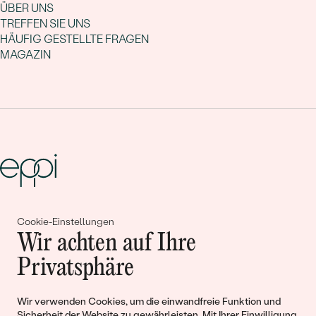
ÜBER UNS
TREFFEN SIE UNS
HÄUFIG GESTELLTE FRAGEN
MAGAZIN
Gemeinsam erschaffen wir
Cookie-Einstellungen
Wir achten auf Ihre
Geschichten von Schönheit und
Privatsphäre
Liebe
Wir verwenden Cookies, um die einwandfreie Funktion und
Begleiten Sie uns!
Sicherheit der Website zu gewährleisten. Mit Ihrer Einwilligung