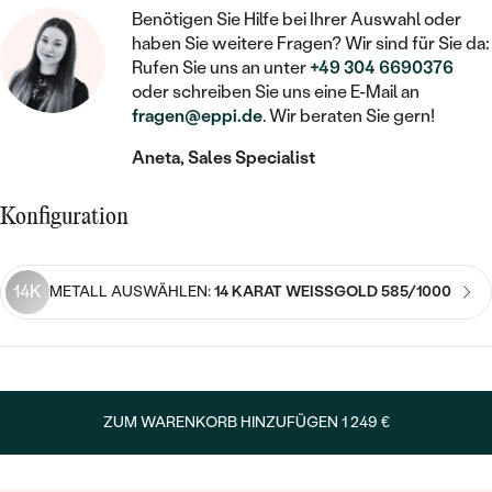
STATEMENT
MIT FÜLLUNG
KINDER
Benötigen Sie Hilfe bei Ihrer Auswahl oder
LAB GROWN DIAMANTEN ZUM
MEDAILLON
SCHMUCK FÜR KINDER
haben Sie weitere Fragen? Wir sind für Sie da:
SIEGELRINGE
EINFASSEN
IM SET
PIERCINGS
Rufen Sie uns an unter
+49 304 6690376
KETTEN
BROSCHEN
oder schreiben Sie uns eine E-Mail an
PERSONALISIERT
FARBIGE DIAMANTEN ZUM EINFASSEN
fragen@eppi.de
. Wir beraten Sie gern!
NACH PREIS
HERZKETTEN
SCHMUCKZUBEHÖR
NACH STEIN
Aneta, Sales Specialist
GÜNSTIG
NACH EDELSTEIN
NACH EDELSTEIN
MIT DIAMANT
MIT TIEREN
NACH MATERIAL
Konfiguration
MIT DIAMANT
MIT DIAMANT
LUXURIÖSE
MIT EDELSTEIN
GOLD
NACH EDELSTEIN
MIT EDELSTEIN
MIT LAB GROWN DIAMANT
PERLENOHRRINGE
14K
METALL AUSWÄHLEN:
14 KARAT WEISSGOLD 585/1000
MIT DIAMANT
SILBER
PERLENRINGE
MIT MOISSANIT
MIT EDELSTEIN
PLATIN
NACH PREIS
MIT FARBIGEN DIAMANTEN
NACH PREIS
PREISWERTE
PERLENKETTEN
ZUM WARENKORB HINZUFÜGEN
1 249 €
NACH STEIN
MIT SCHWARZEN DIAMANTEN
PREISWERTE
LUXURIÖSE
DIAMANTSCHMUCK
NACH PREIS