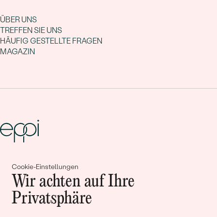
ÜBER UNS
TREFFEN SIE UNS
HÄUFIG GESTELLTE FRAGEN
MAGAZIN
Gemeinsam erschaffen wir
Cookie-Einstellungen
Wir achten auf Ihre
Geschichten von Schönheit und
Privatsphäre
Liebe