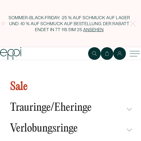
SOMMER-BLACK-FRIDAY: -25 % AUF SCHMUCK AUF LAGER
UND -10 % AUF SCHMUCK AUF BESTELLUNG. DER RABATT
ENDET IN
7T 11S 51M 1S
ANSEHEN
Creolen im Vintagestil mit
Diamanten Nedim
Sale
Trauringe/Eheringe
NICHT ÜBERSEHEN
Verlobungsringe
NEUHEITEN
NICHT ÜBERSEHEN