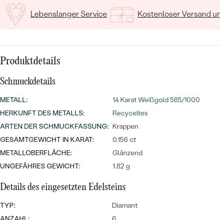
MIT SALT AND PEPPER DIAMANTEN
LUXURIÖSE
Lebenslanger Service
Kostenloser Versand 
PREISWERTE
EDELSTEINSCHMUCK
Meistverkaufte
MIT EDELSTEIN
LUXURIÖSE
SCHMUCK MIT LAB GROWN
Eheringe
DIAMANTEN
NACH MATERIAL
Produktdetails
GOLD
PERLENSCHMUCK
Schmuckdetails
ANSCHAUEN
PLATIN
METALL
:
14 Karat Weißgold 585/1000
NACH STYL
HERKUNFT DES METALLS
:
Recyceltes
SILBER
ARTEN DER SCHMUCKFASSUNG
:
Krappen
PERSONALISIERT
GESAMTGEWICHT IN KARAT:
0.156 ct
METALLOBERFLÄCHE:
Glänzend
SYMBOLISCH
UNGEFÄHRES GEWICHT:
1.82 g
MINIMALISTISCH
Details des eingesetzten Edelsteins
NACH ANLASS
TYP:
Diamant
ANZAHL:
6