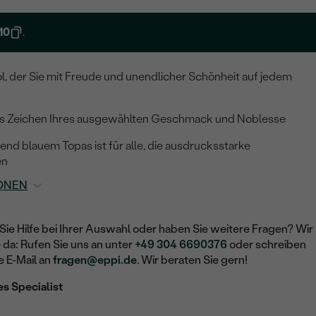
10
.
l, der Sie mit Freude und unendlicher Schönheit auf jedem
h als Zeichen Ihres ausgewählten Geschmack und Noblesse
end blauem Topas ist für alle, die ausdrucksstarke
en
ONEN
Sie Hilfe bei Ihrer Auswahl oder haben Sie weitere Fragen? Wir
e da: Rufen Sie uns an unter
+49 304 6690376
oder schreiben
e E-Mail an
fragen@eppi.de
. Wir beraten Sie gern!
es Specialist