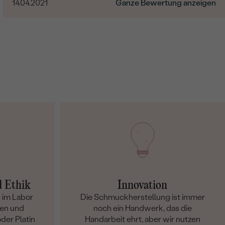
14.04.2021
Ganze Bewertung anzeigen
Die Artikel werden liebevoll verpackt. Das beste
Kauferlebnis, was ich jemals Online hatte!
d Ethik
Innovation
 im Labor
Die Schmuckherstellung ist immer
en und
noch ein Handwerk, das die
der Platin
Handarbeit ehrt, aber wir nutzen