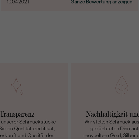
10.04.2021
Ganze Bewertung anzeigen
so herausragend!
Transparenz
Nachhaltigkeit un
m unserer Schmuckstücke
Wir stellen Schmuck aus
ie ein Qualitätszertifikat,
gezüchteten Diamant
Herkunft und Qualität des
recyceltem Gold, Silber o