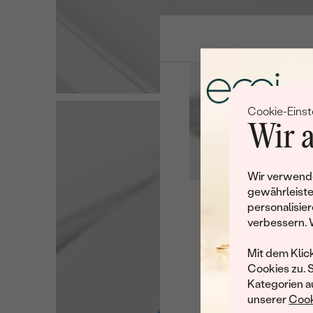
Cookie-Einst
Wir a
Wir verwende
gewährleiste
personalisier
Leider 
verbessern. 
Wir haben noch viele 
Mit dem Klic
Cookies zu. 
Kategorien au
unserer
Cook