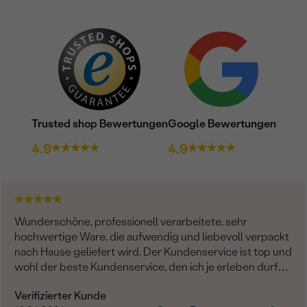
Trusted shop Bewertungen
Google Bewertungen
4.9
4.9
Wunderschöne, professionell verarbeitete, sehr
hochwertige Ware, die aufwendig und liebevoll verpackt
nach Hause geliefert wird. Der Kundenservice ist top und
wohl der beste Kundenservice, den ich je erleben durfte:
Stets sehr freundlich, proaktiv, aufmerksam,
Verifizierter Kunde
entgegenkommend und zuverlässig. Bitte bleibt weiter