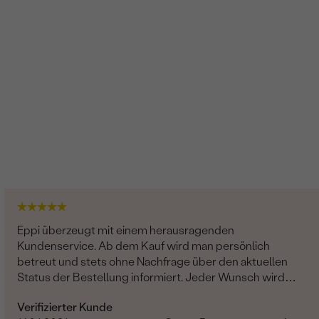
Eppi überzeugt mit einem herausragenden
Kundenservice. Ab dem Kauf wird man persönlich
betreut und stets ohne Nachfrage über den aktuellen
Status der Bestellung informiert. Jeder Wunsch wird
erfüllt und man hat ein gutes Gefühl als Kunde dort
Verifizierter Kunde
aufgehoben zu sein, freundlich, seriös und professionell.