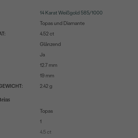
14 Karat Weißgold 585/1000
Topas und Diamante
T:
4.52 ct
Glänzend
Ja
12.7 mm
19 mm
GEWICHT:
2.42 g
teins
Topas
1
4.5 ct