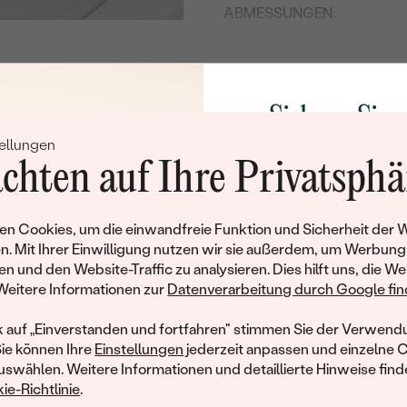
ABMESSUNGEN:
REINHEIT:
FARBE:
FORM:
Sichern Sie 
HERKUNFT:
ellungen
Rabatt auf Ih
chten auf Ihre Privatsphä
Nebensteine
Schmucks
TYP:
Werden Sie Teil unse
n Cookies, um die einwandfreie Funktion und Sicherheit der 
KARATGEWICHT:
und entdecken Sie die W
n. Mit Ihrer Einwilligung nutzen wir sie außerdem, um Werbung
gefertigten Schmucks
en und den Website-Traffic zu analysieren. Dies hilft uns, die We
FORM:
hat dieses Schmuckstück bereits seinen Besitzer 
Willkommensgeschen
Weitere Informationen zur
Datenverarbeitung durch Google find
REINHEIT:
Ihnen umgehend einen 
ähnliche Produkte, die auf Sie warten. Wenn Sie über die Verfü
Ihren ersten Ein
informiert werden möchten, hinterlassen Sie uns bitte Ihre E-Mail
k auf „Einverstanden und fortfahren" stimmen Sie der Verwendu
FARBE:
Sie können Ihre
Einstellungen
jederzeit anpassen und einzelne 
swählen. Weitere Informationen und detaillierte Hinweise finde
ie-Richtlinie
.
E-Mail
*