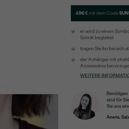
496 €
mit dem Code
SUN
er wird zu einem Symbo
Schritt begleitet
tragen Sie ihn bei sic
der Anhänger mit strahl
Accessoires bevorzug
WEITERE INFORMATI
Benötigen 
sind für Si
Sie uns ein
Aneta, Sal