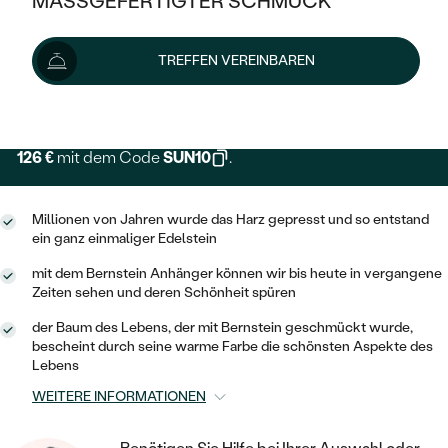
MASSGEFERTIGTER SCHMUCK
SILBER
MIT MEHREREN DIAMANTEN
NACH STYL
GOLD
AUSVERKAUF
140 €
AUSVERKAUF
TREFFEN VEREINBAREN
PLATIN
KLASSISCH
HALO
SILBER
WENN SCHMUCK HILFT
Lieferoptionen
NACH MATERIAL
MINIMALISTISCHE
DREI STEINE
PLATIN
NACH STYL
GOLD
NACH TYP
126 €
mit dem Code
SUN10
.
MEMOIRE
OHRSTECKER
VINTAGE
OHRRINGE
SILBER
NACH STYL
V-FORM
CREOLEN
IM SET
Millionen von Jahren wurde das Harz gepresst und so entstand
SOLITÄR
RINGE
ein ganz einmaliger Edelstein
PLATIN
VINTAGE
MINIMALISTISCHE
AUSSERGEWÖHNLICH
mit dem Bernstein Anhänger können wir bis heute in vergangene
ZUR GEBURT EINES KINDES
ANHÄNGER / KETTEN
Zeiten sehen und deren Schönheit spüren
AUSSERGEWÖHNLICHE
NACH STYL
OHRHÄNGER
der Baum des Lebens, der mit Bernstein geschmückt wurde,
PERSONALISIERT
ARMBÄNDER
GESTALTE EINEN RING
bescheint durch seine warme Farbe die schönsten Aspekte des
MEMOIRE
GEHÄMMERTE
SOLITÄR
Lebens
WÄHLE EINEN RING
MIT STERNZEICHEN
SCHMUCKSET
WEITERE INFORMATIONEN
MINIMALISTISCHE
VON HAND GRAVIERTE
HERZ
DIAMANTEN ZUM EINFASSEN
MINIMALISTISCH
HERRENSCHMUCK