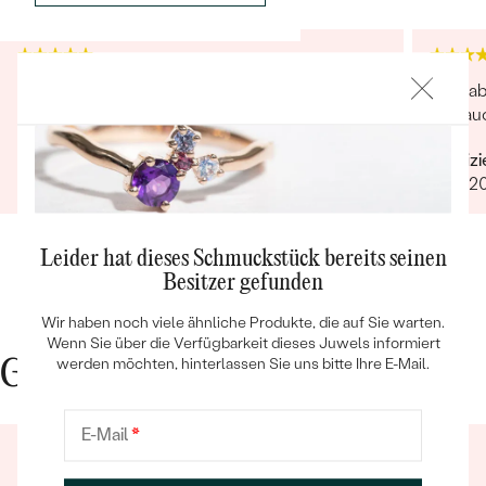
Wunderbarer Schmuck und äußerst
Die ha
hervorragender Service
und auc
Verifizierter Kunde
Verifiz
04.01.2026
10.07.2
Bestseller
Leider hat dieses Schmuckstück bereits seinen
Besitzer gefunden
ANSEHEN
Wir haben noch viele ähnliche Produkte, die auf Sie warten.
Wenn Sie über die Verfügbarkeit dieses Juwels informiert
werden möchten, hinterlassen Sie uns bitte Ihre E-Mail.
Gute Gründe für Eppi
E-Mail
*