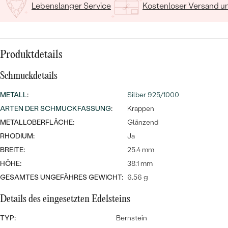
MIT SALT AND PEPPER DIAMANTEN
LUXURIÖSE
Lebenslanger Service
Kostenloser Versand 
PREISWERTE
EDELSTEINSCHMUCK
Meistverkaufte
MIT EDELSTEIN
LUXURIÖSE
SCHMUCK MIT LAB GROWN
Eheringe
Produktdetails
DIAMANTEN
NACH MATERIAL
Schmuckdetails
GOLD
PERLENSCHMUCK
METALL
:
Silber 925/1000
ANSCHAUEN
PLATIN
ARTEN DER SCHMUCKFASSUNG
:
Krappen
NACH STYL
METALLOBERFLÄCHE:
Glänzend
SILBER
PERSONALISIERT
RHODIUM:
Ja
BREITE:
25.4 mm
SYMBOLISCH
HÖHE:
38.1 mm
GESAMTES UNGEFÄHRES GEWICHT:
6.56 g
MINIMALISTISCH
Details des eingesetzten Edelsteins
NACH ANLASS
TYP:
Bernstein