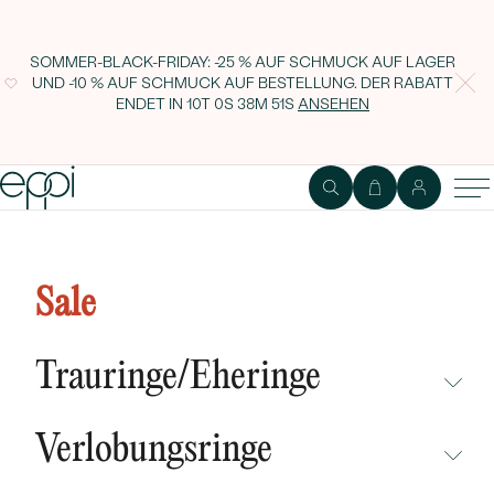
SOMMER-BLACK-FRIDAY: -25 % AUF SCHMUCK AUF LAGER
UND -10 % AUF SCHMUCK AUF BESTELLUNG. DER RABATT
ENDET IN
10T 0S 38M 50S
ANSEHEN
Bezaubernder Silber-Anhänger
mit Lebensbaum und Bernstein
Sale
Tess
Trauringe/Eheringe
NICHT ÜBERSEHEN
Verlobungsringe
NEUHEITEN
NICHT ÜBERSEHEN