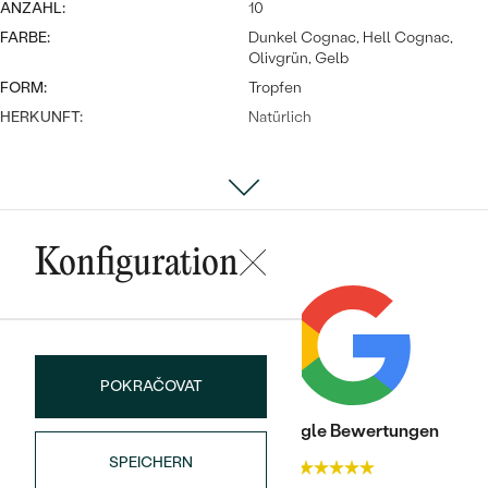
Meistverkaufte
ANZAHL:
10
NACH DER FARBE
Meistverkaufte
FARBE:
Dunkel Cognac, Hell Cognac,
Ohrrinnge
Olivgrün, Gelb
NACH DER FORM
FORM:
Tropfen
Ringe
MASSGEFERTIGTER
Personalisierte
HERKUNFT:
Natürlich
ANSEHEN
DIAMANTEN
Halsketten
ANSEHEN
Konfiguration
ANSEHEN
Wave Kollektion
POKRAČOVAT
ANSEHEN
Trusted shop Bewertungen
Google Bewertungen
SPEICHERN
4.9
4.9